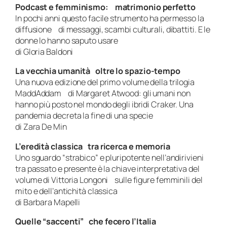
Podcast e femminismo: matrimonio perfetto
In pochi anni questo facile strumento ha permesso la
diffusione di messaggi, scambi culturali, dibattiti. E le
donne lo hanno saputo usare
di Gloria Baldoni
La vecchia umanità oltre lo spazio-tempo
Una nuova edizione del primo volume della trilogia
MaddAddam di Margaret Atwood: gli umani non
hanno più posto nel mondo degli ibridi Craker. Una
pandemia decreta la fine di una specie
di Zara De Min
L’eredità classica tra ricerca e memoria
Uno sguardo “strabico” e pluripotente nell’andirivieni
tra passato e presente è la chiave interpretativa del
volume di Vittoria Longoni sulle figure femminili del
mito e dell’antichità classica
di Barbara Mapelli
Quelle “saccenti” che fecero l’Italia