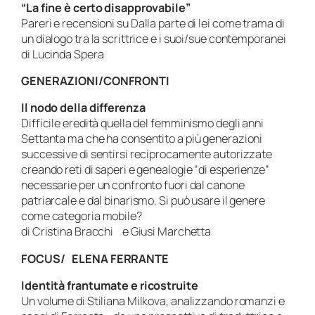
“La fine è certo disapprovabile”
Pareri e recensioni su
Dalla parte di lei
come trama di
un dialogo tra la scrittrice e i suoi/sue contemporanei
di Lucinda Spera
GENERAZIONI/CONFRONTI
Il nodo della differenza
Difficile eredità quella del femminismo degli anni
Settanta ma che ha consentito a più generazioni
successive di sentirsi reciprocamente autorizzate
creando reti di saperi e genealogie “di esperienze”
necessarie per un confronto fuori dal canone
patriarcale e dal binarismo. Si può usare il genere
come categoria mobile?
di Cristina Bracchi e Giusi Marchetta
FOCUS/ ELENA FERRANTE
Identità frantumate e ricostruite
Un volume di Stiliana Milkova, analizzando romanzi e