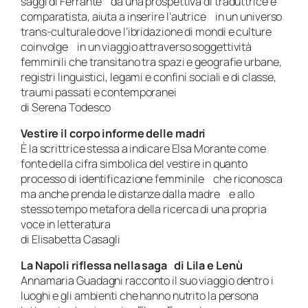
saggi di Ferrante da una prospettiva di traduttrice e
comparatista, aiuta a inserire l’autrice in un universo
trans-culturale dove l’ibridazione di mondi e culture
coinvolge in un viaggio attraverso soggettività
femminili che transitano tra spazi e geografie urbane,
registri linguistici, legami e confini sociali e di classe,
traumi passati e contemporanei
di Serena Todesco
Vestire il corpo informe delle madri
È la scrittrice stessa a indicare Elsa Morante come
fonte della cifra simbolica del vestire in quanto
processo di identificazione femminile che riconosca
ma anche prenda le distanze dalla madre e allo
stesso tempo metafora della ricerca di una propria
voce in letteratura
di Elisabetta Casagli
La Napoli riflessa nella saga di Lila e Lenù
Annamaria Guadagni racconto il suo viaggio dentro i
luoghi e gli ambienti che hanno nutrito la persona