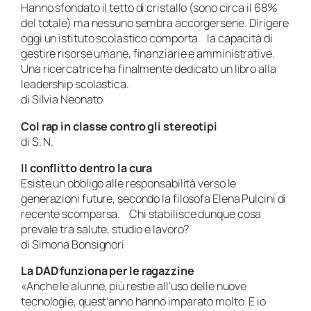
Hanno sfondato il tetto di cristallo (sono circa il 68%
del totale) ma nessuno sembra accorgersene. Dirigere
oggi un istituto scolastico comporta la capacità di
gestire risorse umane, finanziarie e amministrative.
Una ricercatrice ha finalmente dedicato un libro alla
leadership scolastica.
di Silvia Neonato
Col rap in classe contro gli stereotipi
di S. N.
Il conflitto dentro la cura
Esiste un obbligo alle responsabilità verso le
generazioni future, secondo la filosofa Elena Pulcini di
recente scomparsa. Chi stabilisce dunque cosa
prevale tra salute, studio e lavoro?
di Simona Bonsignori
La DAD funziona per le ragazzine
«Anche le alunne, più restie all’uso delle nuove
tecnologie, quest’anno hanno imparato molto. E io