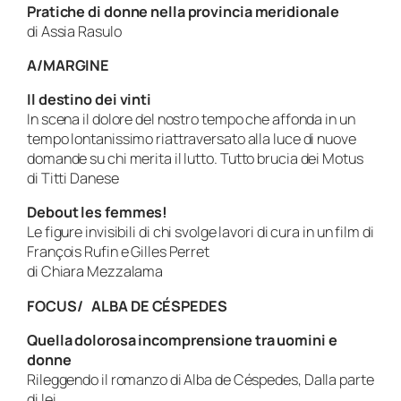
Pratiche di donne nella provincia meridionale
di Assia Rasulo
A/MARGINE
Il destino dei vinti
In scena il dolore del nostro tempo che affonda in un
tempo lontanissimo riattraversato alla luce di nuove
domande su chi merita il lutto.
Tutto brucia
dei Motus
di Titti Danese
Debout les femmes!
Le figure invisibili di chi svolge lavori di cura in un film di
François Rufin e Gilles Perret
di Chiara Mezzalama
FOCUS/ ALBA DE CÉSPEDES
Quella dolorosa incomprensione tra uomini e
donne
Rileggendo il romanzo di Alba de Céspedes,
Dalla parte
di lei