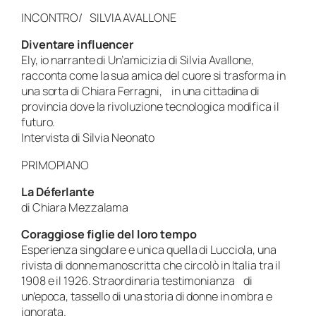
INCONTRO/ SILVIA AVALLONE
Diventare influencer
Ely, io narrante di
Un’amicizia
di Silvia Avallone,
racconta come la sua amica del cuore si trasforma in
una sorta di Chiara Ferragni, in una cittadina di
provincia dove la rivoluzione tecnologica modifica il
futuro.
Intervista di Silvia Neonato
PRIMOPIANO
La Déferlante
di Chiara Mezzalama
Coraggiose figlie del loro tempo
Esperienza singolare e unica quella di Lucciola, una
rivista di donne manoscritta che circolò in Italia tra il
1908 e il 1926. Straordinaria testimonianza di
un’epoca, tassello di una storia di donne in ombra e
ignorata.