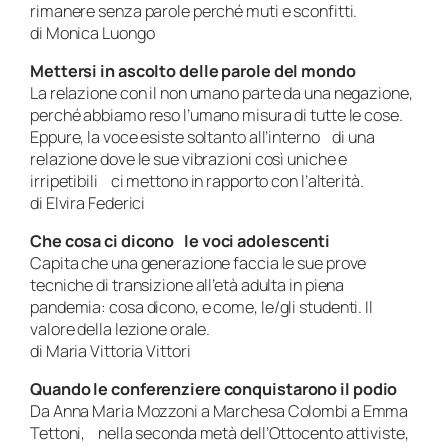
rimanere senza parole perché muti e sconfitti.
di Monica Luongo
Mettersi in ascolto delle parole del mondo
La relazione con il non umano parte da una negazione,
perché abbiamo reso l’umano misura di tutte le cose.
Eppure, la voce esiste soltanto all’interno di una
relazione dove le sue vibrazioni così uniche e
irripetibili ci mettono in rapporto con l’alterità.
di Elvira Federici
Che cosa ci dicono le voci adolescenti
Capita che una generazione faccia le sue prove
tecniche di transizione all’età adulta in piena
pandemia: cosa dicono, e come, le/gli studenti. Il
valore della lezione orale.
di Maria Vittoria Vittori
Quando le conferenziere conquistarono il podio
Da Anna Maria Mozzoni a Marchesa Colombi a Emma
Tettoni, nella seconda metà dell’Ottocento attiviste,