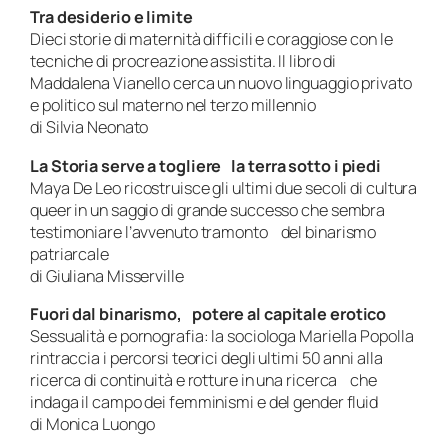
Tra desiderio e limite
Dieci storie di maternità difficili e coraggiose con le
tecniche di procreazione assistita. Il libro di
Maddalena Vianello cerca un nuovo linguaggio privato
e politico sul materno nel terzo millennio
di Silvia Neonato
La Storia serve a togliere la terra sotto i piedi
Maya De Leo ricostruisce gli ultimi due secoli di cultura
queer in un saggio di grande successo che sembra
testimoniare l’avvenuto tramonto del binarismo
patriarcale
di Giuliana Misserville
Fuori dal binarismo, potere al capitale erotico
Sessualità e pornografia: la sociologa Mariella Popolla
rintraccia i percorsi teorici degli ultimi 50 anni alla
ricerca di continuità e rotture in una ricerca che
indaga il campo dei femminismi e del gender fluid
di Monica Luongo