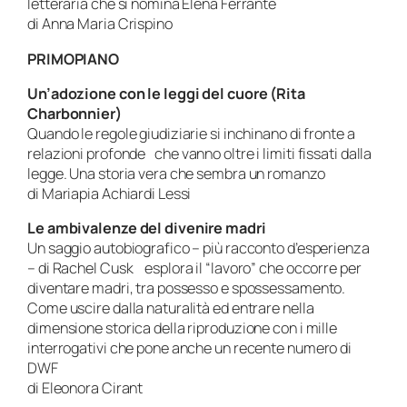
letteraria che si nomina Elena Ferrante
di Anna Maria Crispino
PRIMOPIANO
Un’adozione con le leggi del cuore (Rita
Charbonnier)
Quando le regole giudiziarie si inchinano di fronte a
relazioni profonde che vanno oltre i limiti fissati dalla
legge. Una storia vera che sembra un romanzo
di Mariapia Achiardi Lessi
Le ambivalenze del divenire madri
Un saggio autobiografico – più racconto d’esperienza
– di Rachel Cusk esplora il “lavoro” che occorre per
diventare madri, tra possesso e spossessamento.
Come uscire dalla naturalità ed entrare nella
dimensione storica della riproduzione con i mille
interrogativi che pone anche un recente numero di
DWF
di Eleonora Cirant