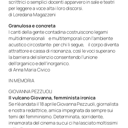
scrittrici o semplici docenti apparvero in sale e teatri
per leggere a voce alta i loro discorsi.
di Loredana Magazzeni
Granulosa e concreta
I canti della gente contadina costruiscono legami
multidimensionali e multitemporali con l’ambiente
acustico circostante: per chi li segue, il corpo diventa
attrattore e cassa di risonanza, così le voci superano
la barriera del silenzio consentendo l’unione
dell’organico e dell’inorganico.
di Anna Maria Civico
IN MEMORIA
GIOVANNA PEZZUOLI
Il vulcano Giovanna, femminista ironica
Se n’è andata il 18 aprile Giovanna Pezzuoli, giornalista
e nostra redattrice, amica impegnata da sempre sui
temi del femminismo. Determinata, sorridente,
innamorata del cinema su cui ci ha lasciato moltissimi