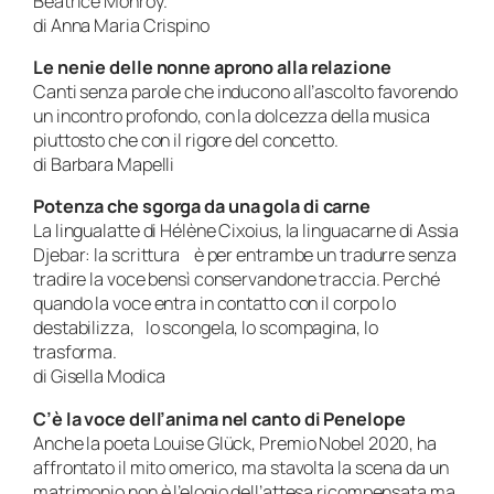
Beatrice Monroy.
di Anna Maria Crispino
Le nenie delle nonne aprono alla relazione
Canti senza parole che inducono all’ascolto favorendo
un incontro profondo, con la dolcezza della musica
piuttosto che con il rigore del concetto.
di Barbara Mapelli
Potenza che sgorga da una gola di carne
La lingualatte di Hélène Cixoius, la linguacarne di Assia
Djebar: la scrittura è per entrambe un tradurre senza
tradire la voce bensì conservandone traccia. Perché
quando la voce entra in contatto con il corpo lo
destabilizza, lo scongela, lo scompagina, lo
trasforma.
di Gisella Modica
C’è la voce dell’anima nel canto di Penelope
Anche la poeta Louise Glück, Premio Nobel 2020, ha
affrontato il mito omerico, ma stavolta la scena da un
matrimonio non è l’elogio dell’attesa ricompensata ma