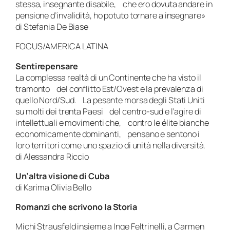
stessa, insegnante disabile, che ero dovuta andare in
pensione d’invalidità, ho potuto tornare a insegnare»
di Stefania De Biase
FOCUS/AMERICA LATINA
Sentirepensare
La complessa realtà di un Continente che ha visto il
tramonto del conflitto Est/Ovest e la prevalenza di
quello Nord/Sud. La pesante morsa degli Stati Uniti
su molti dei trenta Paesi del centro-sud e l’agire di
intellettuali e movimenti che, contro le élite bianche
economicamente dominanti, pensano e sentono i
loro territori come uno spazio di unità nella diversità.
di Alessandra Riccio
Un’altra visione di Cuba
di Karima Olivia Bello
Romanzi che scrivono la Storia
Michi Strausfeld insieme a Inge Feltrinelli, a Carmen