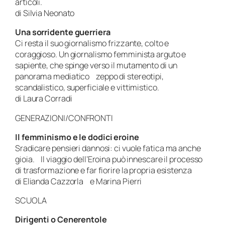
articoli.
di Silvia Neonato
Una sorridente guerriera
Ci resta il suo giornalismo frizzante, colto e
coraggioso. Un giornalismo femminista arguto e
sapiente, che spinge verso il mutamento di un
panorama mediatico zeppo di stereotipi,
scandalistico, superficiale e vittimistico.
di Laura Corradi
GENERAZIONI/CONFRONTI
Il femminismo e le dodici eroine
Sradicare pensieri dannosi: ci vuole fatica ma anche
gioia. Il viaggio dell’Eroina può innescare il processo
di trasformazione e far fiorire la propria esistenza
di Elianda Cazzorla e Marina Pierri
SCUOLA
Dirigenti o Cenerentole