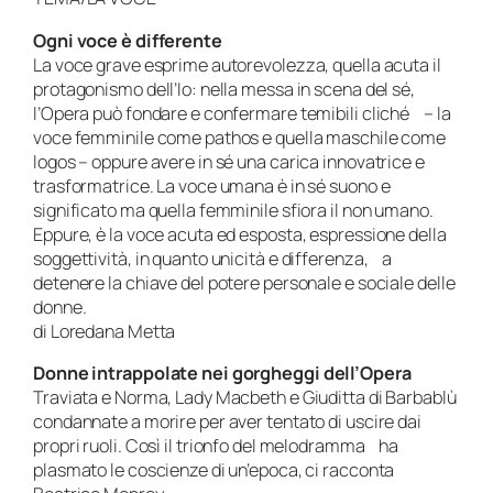
Ogni voce è differente
La voce grave esprime autorevolezza, quella acuta il
protagonismo dell’Io: nella messa in scena del sé,
l’Opera può fondare e confermare temibili cliché – la
voce femminile come pathos e quella maschile come
logos – oppure avere in sé una carica innovatrice e
trasformatrice. La voce umana è in sé suono e
significato ma quella femminile sfiora il non umano.
Eppure, è la voce acuta ed esposta, espressione della
soggettività, in quanto unicità e differenza, a
detenere la chiave del potere personale e sociale delle
donne.
di Loredana Metta
Donne intrappolate nei gorgheggi dell’Opera
Traviata e Norma, Lady Macbeth e Giuditta di Barbablù
condannate a morire per aver tentato di uscire dai
propri ruoli. Così il trionfo del melodramma ha
plasmato le coscienze di un’epoca, ci racconta