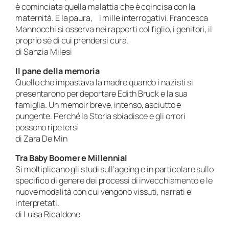
è cominciata quella malattia che è coincisa con la
maternità. E la paura, i mille interrogativi. Francesca
Mannocchi si osserva nei rapporti col figlio, i genitori, il
proprio sé di cui prendersi cura.
di Sanzia Milesi
Il pane della memoria
Quello che impastava la madre quando i nazisti si
presentarono per deportare Edith Bruck e la sua
famiglia. Un memoir breve, intenso, asciutto e
pungente. Perché la Storia sbiadisce e gli orrori
possono ripetersi
di Zara De Min
Tra Baby Boomer e Millennial
Si moltiplicano gli studi sull’ageing e in particolare sullo
specifico di genere dei processi di invecchiamento e le
nuove modalità con cui vengono vissuti, narrati e
interpretati.
di Luisa Ricaldone