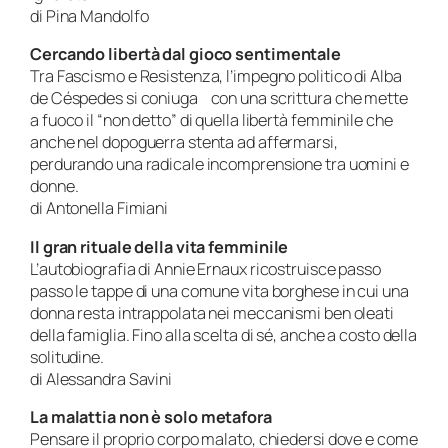
di Pina Mandolfo
Cercando libertà dal gioco sentimentale
Tra Fascismo e Resistenza, l’impegno politico di Alba
de Céspedes si coniuga con una scrittura che mette
a fuoco il “non detto” di quella libertà femminile che
anche nel dopoguerra stenta ad affermarsi,
perdurando una radicale incomprensione tra uomini e
donne.
di Antonella Fimiani
Il gran rituale della vita femminile
L’autobiografia di Annie Ernaux ricostruisce passo
passo le tappe di una comune vita borghese in cui una
donna resta intrappolata nei meccanismi ben oleati
della famiglia. Fino alla scelta di sé, anche a costo della
solitudine.
di Alessandra Savini
La malattia non è solo metafora
Pensare il proprio corpo malato, chiedersi dove e come