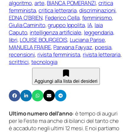
algoritmo
, 
arte
, 
BIANCA POMERANZI
, 
critica
d
z
femminista
, 
critica letteraria
, 
discriminazioni
, 
a
o
EDNA O’BRIEN
, 
Federico Cella
, 
femminismo
, 
r
:
Giulia Caminito
, 
gruppo Ippolita
, 
IA
, 
Iaia
i
d
Caputo
, 
intelligenza artificiale
, 
leggendaria
, 
a
a
libri
, 
LOUISE BOURGEOIS
, 
Luciana Parise
, 
1
€
MANUELA FRAIRE
, 
Parwana Fayyaz
, 
poesia
, 
6
recensioni
, 
rivista femminista
, 
rivista letteraria
, 
8
5
scrittrici
, 
tecnologia
|
,
o
0
t
0
Aggiungi alla lista dei desideri
t
a
o
€
b
r
1
Ultimo numero dell’anno
: è tempo di auguri
e
1
per le Feste ma anche di bilanci del tanto che
–
,
è accaduto negli ultimi 12 mesi. E noi partiamo
n
0