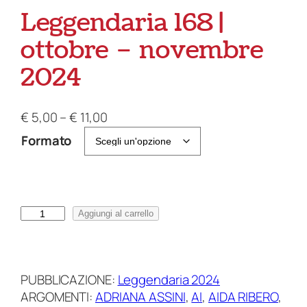
Leggendaria 168 |
ottobre – novembre
2024
F
€
5,00
–
€
11,00
a
Formato
s
c
i
a
L
Aggiungi al carrello
d
e
i
g
p
g
r
PUBBLICAZIONE:
Leggendaria 2024
e
e
ARGOMENTI:
ADRIANA ASSINI
, 
AI
, 
AIDA RIBERO
, 
n
z