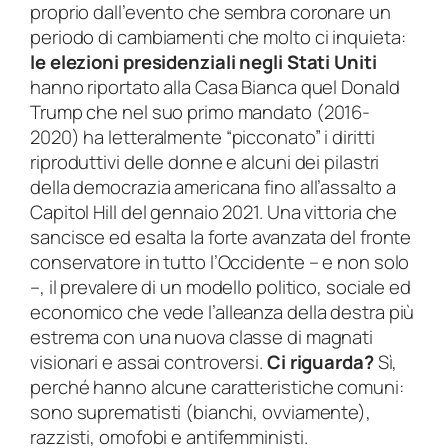
proprio dall’evento che sembra coronare un
o
0
periodo di cambiamenti che molto ci inquieta:
v
le elezioni presidenziali negli Stati Uniti
e
hanno riportato alla Casa Bianca quel Donald
m
Trump che nel suo primo mandato (2016-
b
2020) ha letteralmente “picconato” i diritti
r
riproduttivi delle donne e alcuni dei pilastri
e
della democrazia americana fino all’assalto a
2
Capitol Hill del gennaio 2021. Una vittoria che
0
sancisce ed esalta la forte avanzata del fronte
2
conservatore in tutto l’Occidente – e non solo
4
–, il prevalere di un modello politico, sociale ed
q
economico che vede l’alleanza della destra più
u
estrema con una nuova classe di magnati
a
visionari e assai controversi.
Ci riguarda?
Sì,
n
perché hanno alcune caratteristiche comuni:
t
sono suprematisti (bianchi, ovviamente),
i
razzisti, omofobi e antifemministi.
t