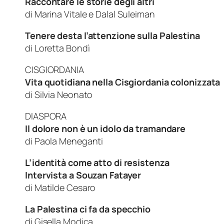
Raccontare le storie degli altri
di
Marina Vitale e Dalal Suleiman
Tenere desta l’attenzione sulla Palestina
di
Loretta Bondì
CISGIORDANIA
Vita quotidiana nella Cisgiordania colonizzata
di
Silvia Neonato
DIASPORA
Il dolore non è un idolo da tramandare
di
Paola Meneganti
L’identità come atto di resistenza
Intervista a Souzan Fatayer
di
Matilde Cesaro
La Palestina ci fa da specchio
di
Gisella Modica