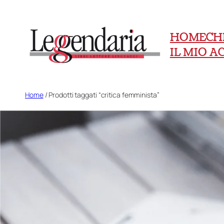
Vai
al
HOME
CH
contenuto
IL MIO 
Home
/ Prodotti taggati “critica femminista”