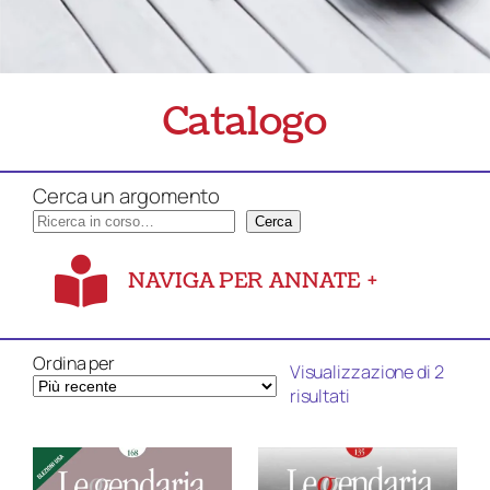
Catalogo
Cerca un argomento
Cerca
NAVIGA PER ANNATE
+
Ordina per
Visualizzazione di 2
Ordina
risultati
in
base
al