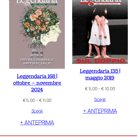
più
recente
Leggendaria 135 |
Leggendaria 168 |
maggio 2019
ottobre – novembre
Fascia
€
5,00
–
€
10,00
2024
di
Scegli
prezzo:
Fascia
€
5,00
–
€
11,00
da
di
+ ANTEPRIMA
Scegli
€ 5,00
prezzo:
a
da
+ ANTEPRIMA
€ 10,00
€ 5,00
a
€ 11,00