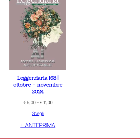
Leggendaria 168 |
ottobre – novembre
2024
Fascia
€
5,00
–
€
11,00
di
Scegli
prezzo:
da
+ ANTEPRIMA
€ 5,00
a
€ 11,00