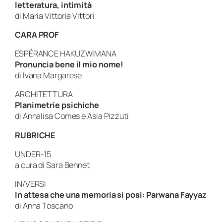
letteratura, intimità
di
Maria Vittoria Vittori
CARA PROF
ESPÉRANCE HAKUZWIMANA
Pronuncia bene il mio nome!
di
Ivana Margarese
ARCHITETTURA
Planimetrie psichiche
di
Annalisa Comes e Asia Pizzuti
RUBRICHE
UNDER-15
a cura di
Sara Bennet
IN/VERSI
In attesa che una memoria si posi: Parwana Fayyaz
di
Anna Toscano