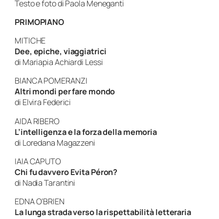
Testo e foto di
Paola Meneganti
PRIMOPIANO
MITICHE
Dee, epiche, viaggiatrici
di
Mariapia Achiardi Lessi
BIANCA POMERANZI
Altri mondi per fare mondo
di
Elvira Federici
AIDA RIBERO
L’intelligenza e la forza della memoria
di
Loredana Magazzeni
IAIA CAPUTO
Chi fu davvero Evita Péron?
di
Nadia Tarantini
EDNA O’BRIEN
La lunga strada verso la rispettabilità letteraria