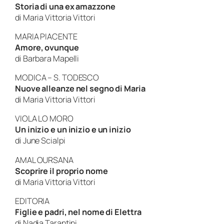
Storia di una ex amazzone
di
Maria Vittoria Vittori
MARIA PIACENTE
Amore, ovunque
di
Barbara Mapelli
MODICA – S. TODESCO
Nuove alleanze nel segno di Maria
di
Maria Vittoria Vittori
VIOLA LO MORO
Un inizio e un inizio e un inizio
di
June Scialpi
AMAL OURSANA
Scoprire il proprio nome
di
Maria Vittoria Vittori
EDITORIA
Figlie e padri, nel nome di Elettra
di
Nadia Tarantini