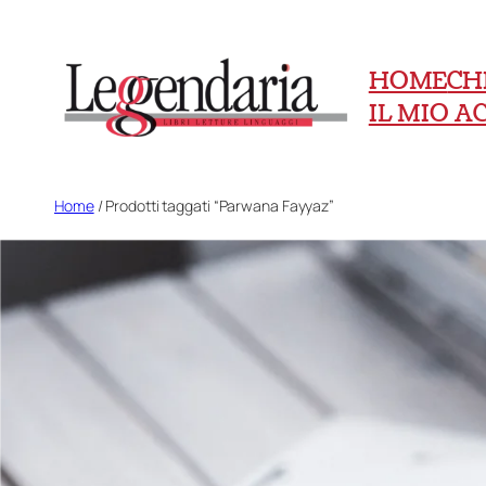
Vai
al
HOME
CH
contenuto
IL MIO 
Home
/ Prodotti taggati “Parwana Fayyaz”