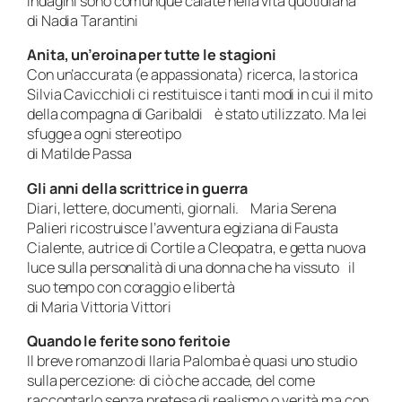
indagini sono comunque calate nella vita quotidiana
di Nadia Tarantini
Anita, un’eroina per tutte le stagioni
Con un’accurata (e appassionata) ricerca, la storica
Silvia Cavicchioli ci restituisce i tanti modi in cui il mito
della compagna di Garibaldi è stato utilizzato. Ma lei
sfugge a ogni stereotipo
di Matilde Passa
Gli anni della scrittrice in guerra
Diari, lettere, documenti, giornali. Maria Serena
Palieri ricostruisce l’avventura egiziana di Fausta
Cialente, autrice di Cortile a Cleopatra, e getta nuova
luce sulla personalità di una donna che ha vissuto il
suo tempo con coraggio e libertà
di Maria Vittoria Vittori
Quando le ferite sono feritoie
Il breve romanzo di Ilaria Palomba è quasi uno studio
sulla percezione: di ciò che accade, del come
raccontarlo senza pretesa di realismo o verità ma con