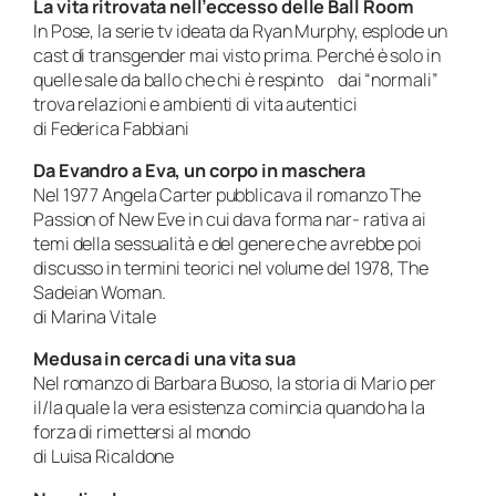
La vita ritrovata nell’eccesso delle
Ball Room
In Pose, la serie tv ideata da Ryan Murphy, esplode un
cast di transgender mai visto prima. Perché è solo in
quelle sale da ballo che chi è respinto dai “normali”
trova relazioni e ambienti di vita autentici
di Federica Fabbiani
Da Evandro a Eva, un corpo in maschera
Nel 1977 Angela Carter pubblicava il romanzo The
Passion of New Eve in cui dava forma nar- rativa ai
temi della sessualità e del genere che avrebbe poi
discusso in termini teorici nel volume del 1978, The
Sadeian Woman.
di Marina Vitale
Medusa in cerca di una vita sua
Nel romanzo di Barbara Buoso, la storia di Mario per
il/la quale la vera esistenza comincia quando ha la
forza di rimettersi al mondo
di Luisa Ricaldone