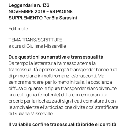
Leggendaria n. 132
NOVEMBRE 2018 – 68 PAGINE
SUPPLEMENTO Per Bia Sarasini
Editoriale
TEMA TRANS/SCRITTURE
a cura di Giuliana Misserville
Due questioni su narrativa e transessualità
Da tempo la letteratura ha messo a tema la
transessualità e personagge/i transgender hanno ruoli
di primo piano in molti romanzi e/o racconti. Ma
sembra mancare, per lo meno in Italia, la coscienza
diffusa
di quanto le figure transgender siano divenute
una categoria (e potente) della contemporaneità,
proprio per la ricchezza di significati connaturati con
le ambivalenze e l’articolazione di vite così stratificate
di Giuliana Misserville
Il variabile confine tra sessualità ibride e identità