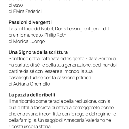
di esso
di Elvira Federici
Passioni divergenti
La scrittrice del Nobel, Doris Lessing, e il genio del
premio mancato, Philip Roth
di Monica Luongo
Una Signora della scrittura
Scrittrice colta, raffinata ed esigente, Clara Sereni ci
ha parlato di sé e della sua generazione, declinando il
partire da sé con l’essere al mondo, la sua
casalinghitudine con la passione politica
di Adriana Chemello
La pazzia delle ribelli
Il manicomio come terapia della reclusione, con la
quale l’Italia fascista puntava a correggere le donne
che entravano in conflitto con le regole del regime e
della famiglia. Un saggio di Annacarla Valeriano ne
ricostruisce la storia