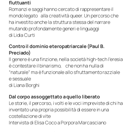
fluttuanti
Romanzi e saggi hanno cercato di rappresentare il
mondo legato alla creatività queer. Un percorso che
ha investito anche la struttura stessa del narrare
mutando profondamente generi e linguaggi
di Lidia Curti
Contro il dominio eteropatriarcale (Paul B.
Preciado)
Il genere è una finzione, nella società high-tech l’eresia
è contestare il binarismo, che non ha nulla di
“naturale” ma è funzionale allo sfruttamento razziale
e sessuale
di Liana Borghi
Dal corpo assoggettato a quello liberato
Le storie, il percorso, i volti e le voci impreviste di chi ha
inventato una propria possibilità di essere in una
costellazione di vite
Intervista di Elisa Coco a Porpora Marcasciano