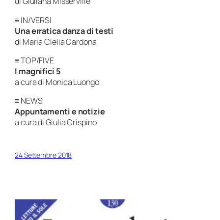
di Giuliana Misserville
≡ IN/VERSI
Una erratica danza di testi
di Maria Clelia Cardona
≡ TOP/FIVE
I magnifici 5
a cura di Monica Luongo
≡ NEWS
Appuntamenti e notizie
a cura di Giulia Crispino
24 Settembre 2018