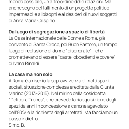
mondo possibile, un altro ordine delle relazioni. Ma
anche segno del fallimento di un progetto politico
impermeabile ai bisogni e ai desideri di nuovi soggetti
di Anna Maria Crispino
Da luogo di segregazione a spazio di libertà
La Casa internazionale delle Donne a Roma, già
convento di Santa Croce, poi Buon Pastore, un tempo
luogo di reclusione di donne “disonorate” che
promettevano di essere “caste, obbedienti e povere”
di Ivana Rinaldi
La casa ma non solo
A Roma è a rischio la sopravvivenza di molti spazi
sociali, situazione complessa ereditata dalla Giunta
Marino (2013-2015). Nel mirino della cosiddetta
“Delibera Tronca”, che prevede la riacquisizione degli
spazi da anni in concessione a canone agevolato
dell’80% e la richiesta degli arretrati. Ma facciamo un
passo indietro.
Simo. B.