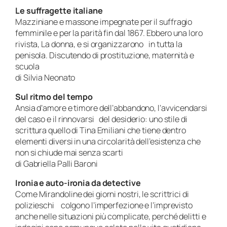
Le suffragette italiane
Mazziniane e massone impegnate per il suffragio
femminile e per la parità fin dal 1867. Ebbero una loro
rivista, La donna, e si organizzarono in tutta la
penisola. Discutendo di prostituzione, maternità e
scuola
di Silvia Neonato
Sul ritmo del tempo
Ansia d’amore e timore dell’abbandono, l’avvicendarsi
del caso e il rinnovarsi del desiderio: uno stile di
scrittura quello di Tina Emiliani che tiene dentro
elementi diversi in una circolarità dell’esistenza che
non si chiude mai senza scarti
di Gabriella Palli Baroni
Ironia e auto-ironia da detective
Come Mirandoline dei giorni nostri, le scrittrici di
polizieschi colgono l’imperfezione e l’imprevisto
anche nelle situazioni più complicate, perché delitti e