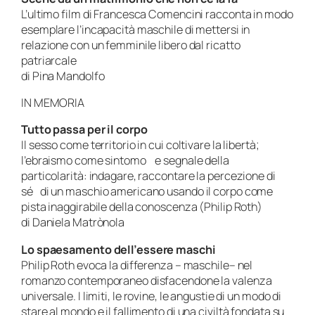
L’ultimo film di Francesca Comencini racconta in modo
esemplare l’incapacità maschile di mettersi in
relazione con un femminile libero dal ricatto
patriarcale
di Pina Mandolfo
IN MEMORIA
Tutto passa per il corpo
Il sesso come territorio in cui coltivare la libertà;
l’ebraismo come sintomo e segnale della
particolarità: indagare, raccontare la percezione di
sé di un maschio americano usando il corpo come
pista inaggirabile della conoscenza (Philip Roth)
di Daniela Matrònola
Lo spaesamento dell’essere maschi
Philip Roth evoca la differenza – maschile– nel
romanzo contemporaneo disfacendone la valenza
universale. I limiti, le rovine, le angustie di un modo di
stare al mondo e il fallimento di una civiltà fondata su