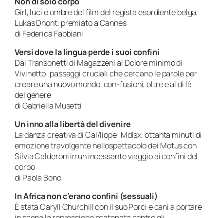
Non di solo corpo
Girl, luci e ombre del film del regista esordiente belga,
Lukas Dhont, premiato a Cannes
di Federica Fabbiani
Versi dove la lingua perde i suoi confini
Dai Transonetti di Magazzeni al Dolore minimo di
Vivinetto: passaggi cruciali che cercano le parole per
creare una nuovo mondo, con-fusioni, oltre e al di là
del genere
di Gabriella Musetti
Un inno alla libertà del divenire
La danza creativa di Cal/liope: Mdlsx, ottanta minuti di
emozione travolgente nellospettacolo dei Motus con
Silvia Calderoni in un incessante viaggio ai confini del
corpo
di Paola Bono
In Africa non c’erano confini (sessuali)
È stata Caryll Churchill con il suo Porci e cani a portare
in scena la repressione scatenata contro gli