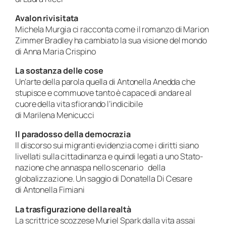
Avalon rivisitata
Michela Murgia ci racconta come il romanzo di Marion
Zimmer Bradley ha cambiato la sua visione del mondo
di Anna Maria Crispino
La sostanza delle cose
Un’arte della parola quella di Antonella Anedda che
stupisce e commuove tanto è capace di andare al
cuore della vita sfiorando l’indicibile
di Marilena Menicucci
Il paradosso della democrazia
Il discorso sui migranti evidenzia come i diritti siano
livellati sulla cittadinanza e quindi legati a uno Stato-
nazione che annaspa nello scenario della
globalizzazione. Un saggio di Donatella Di Cesare
di Antonella Fimiani
La trasfigurazione della realtà
La scrittrice scozzese Muriel Spark dalla vita assai