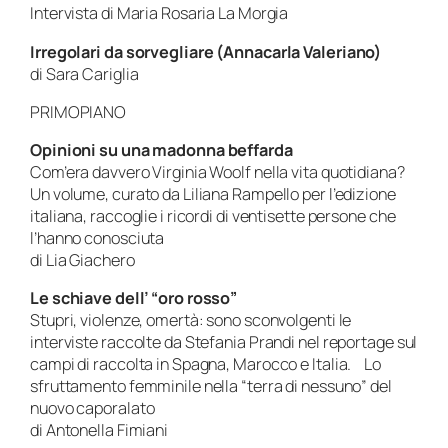
Intervista di Maria Rosaria La Morgia
Irregolari da sorvegliare (Annacarla Valeriano)
di Sara Cariglia
PRIMOPIANO
Opinioni su una madonna beffarda
Com’era davvero Virginia Woolf nella vita quotidiana?
Un volume, curato da Liliana Rampello per l’edizione
italiana, raccoglie i ricordi di ventisette persone che
l’hanno conosciuta
di Lia Giachero
Le schiave dell’ “oro rosso”
Stupri, violenze, omertà: sono sconvolgenti le
interviste raccolte da Stefania Prandi nel reportage sul
campi di raccolta in Spagna, Marocco e Italia. Lo
sfruttamento femminile nella “terra di nessuno” del
nuovo caporalato
di Antonella Fimiani