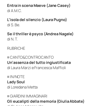
Entra in scena Maeve (Jane Casey)
di A.M.C.
L’isola del silenzio (Laura Pugno)
di S. Be.
Se il thriller è psyco (Andrea Nagele)
di N. T.
RUBRICHE
≡ CANTO&CONTROCANTO
Un’assenza del tutto ingiustificata
di Laura Marzi e Francesca Maffioli
≡ IN/NOTE
Lady Soul
di Loredana Metta
≡ GIARDINI IMMAGINARI
Gli eucalipti della memoria (Giulia Abbate)