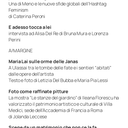
Una di Meno e le nuove sfide globali dell’Hashtag
Feminism
di Caterina Peroni
E adesso tocca a lei
intervista ad Alisa Del Re di Bruna Mura e Lorenza
Perini
A/MARGINE
Maria Lai sulle orme delle Janas
A Ulassai tra le tombe delle fate e i sentieri “abitati”
dalle opere dell’artista
Testo e foto di Letizia Del Bubba e Maria Pia Lessi
Foto come raffinate pitture
La mostra “Le stanze del giardino” di Ileana Florescu ha
valorizzato il patrimonio artistico e culturale di Villa
Medici, sede dell’Accademia di Francia a Roma
di Jolanda Leccese
Scene da un matrimonio che non ce la fa