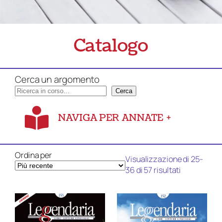
Catalogo
Cerca un argomento
Cerca
NAVIGA PER ANNATE
+
Ordina per
Visualizzazione di 25-
Ordina
36 di 57 risultati
in
base
al
più