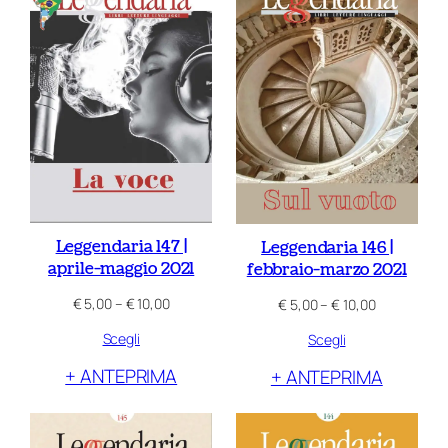
Leggendaria 147 |
Leggendaria 146 |
aprile-maggio 2021
febbraio-marzo 2021
Fascia
Fascia
€
5,00
–
€
10,00
€
5,00
–
€
10,00
di
di
Scegli
Scegli
prezzo:
prezzo:
da
da
+ ANTEPRIMA
+ ANTEPRIMA
€ 5,00
€ 5,00
a
a
€ 10,00
€ 10,00