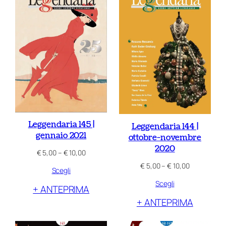
Leggendaria 145 |
Leggendaria 144 |
gennaio 2021
ottobre-novembre
2020
Fascia
€
5,00
–
€
10,00
di
Fascia
€
5,00
–
€
10,00
Scegli
prezzo:
di
da
Scegli
prezzo:
+ ANTEPRIMA
€ 5,00
da
a
+ ANTEPRIMA
€ 5,00
€ 10,00
a
€ 10,00