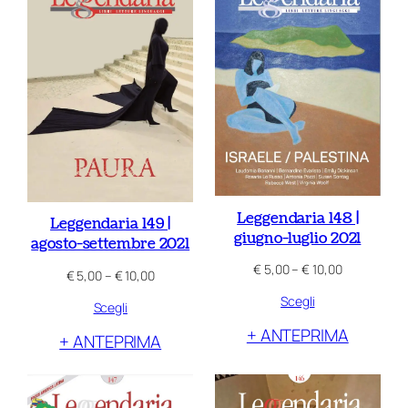
Leggendaria 148 |
Leggendaria 149 |
giugno-luglio 2021
agosto-settembre 2021
Fascia
€
5,00
–
€
10,00
Fascia
€
5,00
–
€
10,00
di
di
Scegli
prezzo:
Scegli
prezzo:
da
da
+ ANTEPRIMA
€ 5,00
+ ANTEPRIMA
€ 5,00
a
a
€ 10,00
€ 10,00