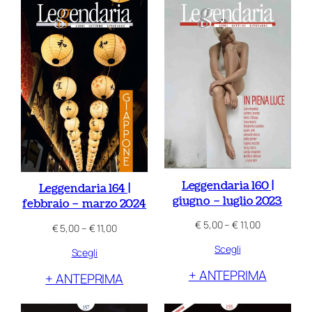
Leggendaria 160 |
Leggendaria 164 |
giugno – luglio 2023
febbraio – marzo 2024
Fascia
€
5,00
–
€
11,00
Fascia
€
5,00
–
€
11,00
di
di
Scegli
prezzo:
Scegli
prezzo:
da
da
+ ANTEPRIMA
+ ANTEPRIMA
€ 5,00
€ 5,00
a
a
€ 11,00
€ 11,00