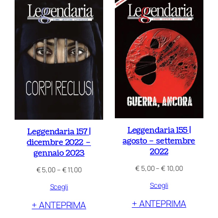
Leggendaria 155 |
Leggendaria 157 |
agosto – settembre
dicembre 2022 –
2022
gennaio 2023
Fascia
€
5,00
–
€
10,00
Fascia
€
5,00
–
€
11,00
di
di
Scegli
prezzo:
Scegli
prezzo:
da
da
+ ANTEPRIMA
+ ANTEPRIMA
€ 5,00
€ 5,00
a
a