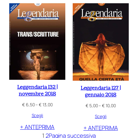
€ 12,00
€ 10,00
Leggendaria 132 |
Leggendaria 127 |
novembre 2018
gennaio 2018
Fascia
€
6,50
–
€
13,00
Fascia
€
5,00
–
€
10,00
di
di
Scegli
prezzo:
Scegli
prezzo:
da
da
+ ANTEPRIMA
+ ANTEPRIMA
€ 6,50
€ 5,00
a
1
2
Pagina successiva
a