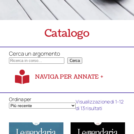
Catalogo
Cerca un argomento
Cerca
NAVIGA PER ANNATE
+
Ordina per
Visualizzazione di 1-12
Ordina
di 13 risultati
in
base
al