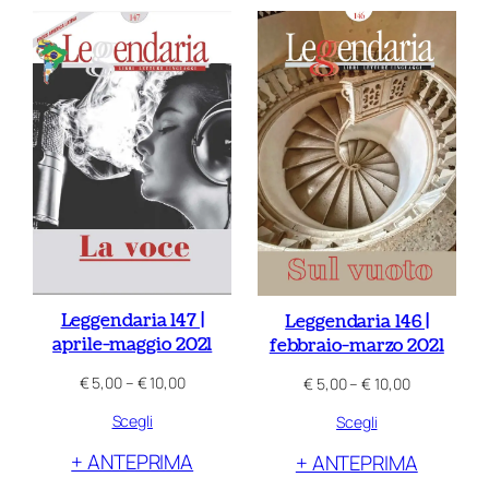
€ 10,00
€ 11,00
Leggendaria 147 |
Leggendaria 146 |
aprile-maggio 2021
febbraio-marzo 2021
Fascia
Fascia
€
5,00
–
€
10,00
€
5,00
–
€
10,00
di
di
Scegli
Scegli
prezzo:
prezzo:
da
da
+ ANTEPRIMA
+ ANTEPRIMA
€ 5,00
€ 5,00
a
a