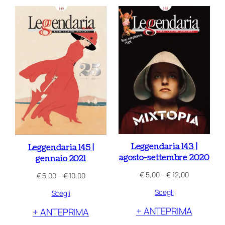
€ 10,00
€ 10,00
Leggendaria 143 |
Leggendaria 145 |
agosto-settembre 2020
gennaio 2021
Fascia
€
5,00
–
€
12,00
Fascia
€
5,00
–
€
10,00
di
di
Scegli
prezzo:
Scegli
prezzo:
da
da
+ ANTEPRIMA
+ ANTEPRIMA
€ 5,00
€ 5,00
a
a