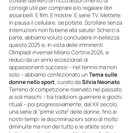
trovate davvero un ricco assortimento di
m
consigli utili per comprare e/o regalare libri
b
assai belli. E film. E mostre. E serie TV. Mettete
r
in pausa il cellulare, se potete. Scrollare senza
e
interruzioni non fa bene alla salute! Scherzi a
2
parte, abbiamo voluto concludere in bellezza
0
questo 2025 e, in vista delle imminenti
2
Olimpiadi invernali Milano Cortina 2026, e
5
reduci da un anno eccezionali di
q
appassionanti successi – nel tennis ma non
u
solo – abbiamo confezionato un
Tema
sulle
a
donne nello sport
, curato da
Silvia Neonato
.
n
Terreno di competizione riservato nel passato
t
ai soli maschi – tra tradizioni guerriere e giochi
i
rituali – poi progressivamente, dal XX secolo,
t
una serie di “prime volte” delle donne, fino ai
à
nostri tempi: le discriminazioni sono di molto
diminuite ma non del tutto e le atlete sono