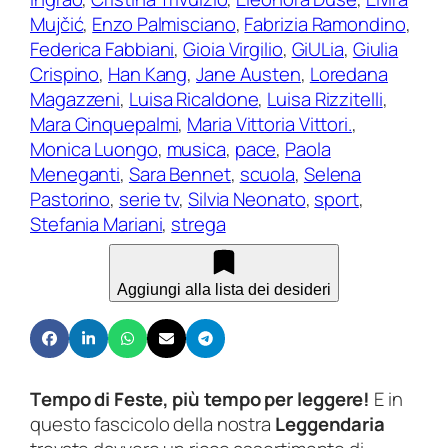
i
d
Mujčić
, 
Enzo Palmisciano
, 
Fabrizia Ramondino
, 
a
a
Federica Fabbiani
, 
Gioia Virgilio
, 
GiULia
, 
Giulia
1
€
Crispino
, 
Han Kang
, 
Jane Austen
, 
Loredana
7
Magazzeni
, 
Luisa Ricaldone
, 
Luisa Rizzitelli
, 
4
5
Mara Cinquepalmi
, 
Maria Vittoria Vittori.
, 
|
,
Monica Luongo
, 
musica
, 
pace
, 
Paola
o
0
Meneganti
, 
Sara Bennet
, 
scuola
, 
Selena
t
0
Pastorino
, 
serie tv
, 
Silvia Neonato
, 
sport
, 
t
a
Stefania Mariani
, 
strega
o
€
b
r
1
Aggiungi alla lista dei desideri
e
1
–
,
n
0
o
0
T
empo di Feste, più tempo per leggere!
E in
v
questo fascicolo della nostra
Leggendaria
e