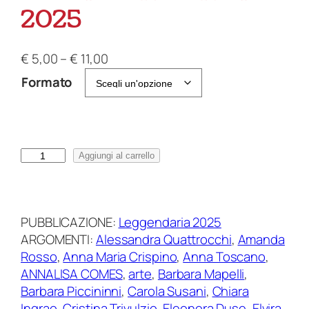
2025
F
€
5,00
–
€
11,00
a
Formato
s
c
i
a
L
Aggiungi al carrello
d
e
i
g
p
g
r
PUBBLICAZIONE:
Leggendaria 2025
e
e
ARGOMENTI:
Alessandra Quattrocchi
, 
Amanda
n
z
Rosso
, 
Anna Maria Crispino
, 
Anna Toscano
, 
d
z
ANNALISA COMES
, 
arte
, 
Barbara Mapelli
, 
a
o
Barbara Piccininni
, 
Carola Susani
, 
Chiara
r
:
Ingrao
, 
Cristina Trivulzio
, 
Eleonora Duse
, 
Elvira