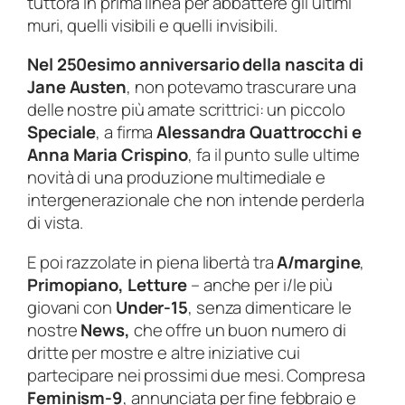
tuttora in prima linea per abbattere gli ultimi
muri, quelli visibili e quelli invisibili.
N
el 250esimo anniversario della nascita di
Jane Austen
, non potevamo trascurare una
delle nostre più amate scrittrici: un piccolo
Speciale
, a firma
Alessandra Quattrocchi e
Anna Maria Crispino
, fa il punto sulle ultime
novità di una produzione multimediale e
intergenerazionale che non intende perderla
di vista.
E
poi razzolate in piena libertà tra
A/margine
,
Primopiano, Letture
– anche per i/le più
giovani con
Under-15
, senza dimenticare le
nostre
News
,
che offre un buon numero di
dritte per mostre e altre iniziative cui
partecipare nei prossimi due mesi. Compresa
Feminism-9
, annunciata per fine febbraio e