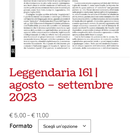
Leggendaria 161 |
agosto – settembre
2023
F
€
5,00
–
€
11,00
a
Formato
s
c