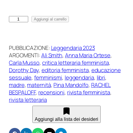
i
a
L
Aggiungi al carrello
d
e
i
g
p
g
r
PUBBLICAZIONE:
Leggendaria 2023
e
e
ARGOMENTI:
Ali Smith
, 
Anna Maria Ortese
, 
n
z
Carla Musso
, 
critica letteraria femminista
, 
d
z
Dorothy Day
, 
editoria femminista
, 
educazione
a
o
sessuale
, 
femminismi
, 
leggendaria
, 
libri
, 
r
:
madre
, 
maternità
, 
Pina Mandolfo
, 
RACHEL
i
d
BESPALOFF
, 
recensioni
, 
rivista femminista
, 
a
a
rivista letteraria
1
€
6
1
5
Aggiungi alla lista dei desideri
|
,
a
0