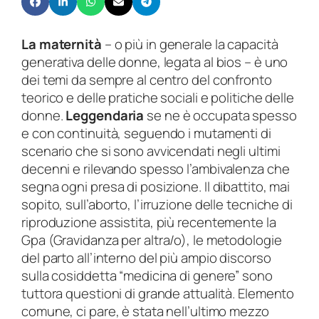
g
0
o
a
La maternità
– o più in generale la capacità
s
€
generativa delle donne, legata al bios – è uno
t
dei temi da sempre al centro del confronto
o
1
teorico e delle pratiche sociali e politiche delle
–
1
donne.
Leggendaria
se ne è occupata spesso
s
,
e con continuità, seguendo i mutamenti di
e
0
scenario che si sono avvicendati negli ultimi
t
0
decenni e rilevando spesso l’ambivalenza che
t
segna ogni presa di posizione. Il dibattito, mai
e
sopito, sull’aborto, l’irruzione delle tecniche di
m
riproduzione assistita, più recentemente la
b
Gpa (Gravidanza per altra/o), le metodologie
r
del parto all’interno del più ampio discorso
e
sulla cosiddetta “medicina di genere” sono
2
tuttora questioni di grande attualità. Elemento
0
comune, ci pare, è stata nell’ultimo mezzo
2