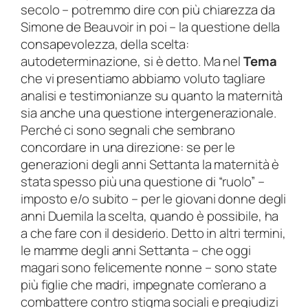
secolo – potremmo dire con più chiarezza da
3
Simone de Beauvoir in poi – la questione della
q
consapevolezza, della scelta:
u
autodeterminazione, si è detto. Ma nel
Tema
a
che vi presentiamo abbiamo voluto tagliare
n
analisi e testimonianze su quanto la maternità
t
sia anche una questione intergenerazionale.
i
Perché ci sono segnali che sembrano
t
concordare in una direzione: se per le
à
generazioni degli anni Settanta la maternità è
stata spesso più una questione di “ruolo” –
imposto e/o subito – per le giovani donne degli
anni Duemila la scelta, quando è possibile, ha
a che fare con il desiderio. Detto in altri termini,
le mamme degli anni Settanta – che oggi
magari sono felicemente nonne – sono state
più figlie che madri, impegnate com’erano a
combattere contro stigma sociali e pregiudizi