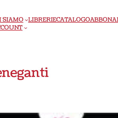
I SIAMO
LIBRERIE
CATALOGO
ABBONA
ACCOUNT
eneganti