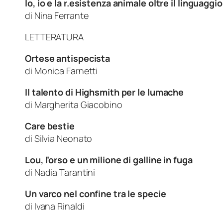
Io, io e la r.esistenza animale oltre il linguaggio
di
Nina Ferrante
LETTERATURA
Ortese antispecista
di
Monica Farnetti
Il talento di Highsmith per le lumache
di
Margherita Giacobino
Care bestie
di
Silvia Neonato
Lou, l’orso e un milione di galline in fuga
di
Nadia Tarantini
Un varco nel confine tra le specie
di
Ivana Rinaldi