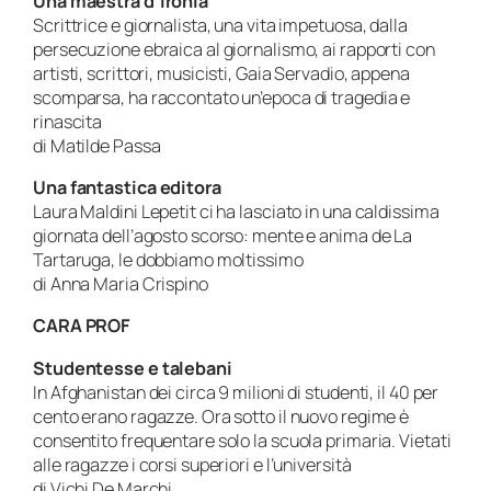
Una maestra d’ironia
Scrittrice e giornalista, una vita impetuosa, dalla
persecuzione ebraica al giornalismo, ai rapporti con
artisti, scrittori, musicisti, Gaia Servadio, appena
scomparsa, ha raccontato un’epoca di tragedia e
rinascita
di Matilde Passa
Una fantastica editora
Laura Maldini Lepetit ci ha lasciato in una caldissima
giornata dell’agosto scorso: mente e anima de La
Tartaruga, le dobbiamo moltissimo
di Anna Maria Crispino
CARA PROF
Studentesse e talebani
In Afghanistan dei circa 9 milioni di studenti, il 40 per
cento erano ragazze. Ora sotto il nuovo regime è
consentito frequentare solo la scuola primaria. Vietati
alle ragazze i corsi superiori e l’università
di Vichi De Marchi