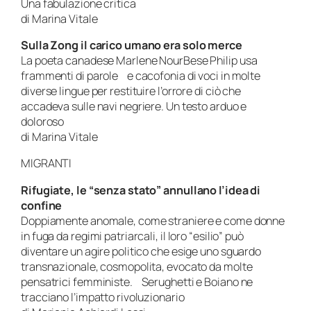
Una fabulazione critica
di Marina Vitale
Sulla Zong il carico umano era solo merce
La poeta canadese Marlene NourBese Philip usa
frammenti di parole e cacofonia di voci in molte
diverse lingue per restituire l’orrore di ciò che
accadeva sulle navi negriere. Un testo arduo e
doloroso
di Marina Vitale
MIGRANTI
Rifugiate, le “senza stato” annullano l’idea di
confine
Doppiamente anomale, come straniere e come donne
in fuga da regimi patriarcali, il loro “esilio” può
diventare un agire politico che esige uno sguardo
transnazionale, cosmopolita, evocato da molte
pensatrici femministe. Serughetti e Boiano ne
tracciano l’impatto rivoluzionario