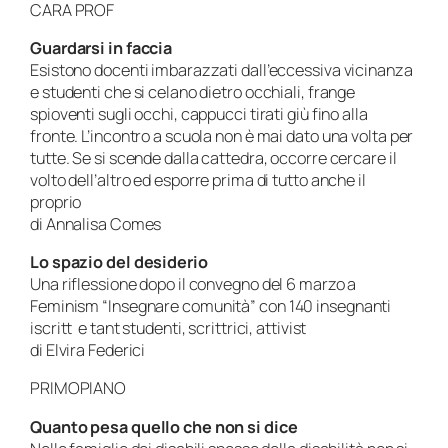
CARA PROF
Guardarsi in faccia
Esistono docenti imbarazzati dall’eccessiva vicinanza
e studenti che si celano dietro occhiali, frange
spioventi sugli occhi, cappucci tirati giù fino alla
fronte. L’incontro a scuola non è mai dato una volta per
tutte. Se si scende dalla cattedra, occorre cercare il
volto dell’altro ed esporre prima di tutto anche il
proprio
di Annalisa Comes
Lo spazio del desiderio
Una riflessione dopo il convegno del 6 marzo a
Feminism
“Insegnare comunità” con 140 insegnanti
iscritt e tant studenti, scrittrici, attivist
di Elvira Federici
PRIMOPIANO
Quanto pesa quello che non si dice