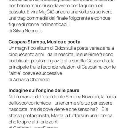
non hanno mai chiuso davvero con la guerra e il
passato. Elvira MujČiĆ ancora una volta sa scrivere
una tragicommedia dal finale folgorante e con due
figure di donne indimenticabili
di Silvia Neonato
Gaspara Stampa,
Musica e poeta
Un magnifico album di Eidos sulla poeta veneziana a
cinquecento anni dalla nascita: le sue Rime furono
pubblicate postume grazie alla sorella Cassandra, la
principale tra le feconde relazioni di Gasparina con le
“altre”, coeve e successive
di Adriana Chemello
Indagine sull’origine delle paure
Nel romanzo dell’esordiente Simona Nuvolari, la fobia
dello sporco richiede un enorme sforzo per essere
nascosta: ma da dove viene e che senso ha? È la
stessa protagonista, Marta, a tuffarsi in una ricerca
che le apre altri orizzonti
di Corinne Lucas Fiorato