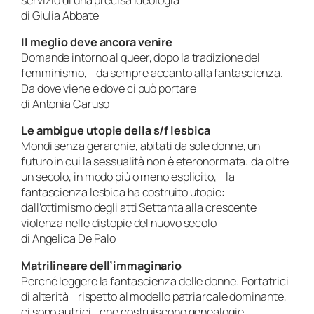
di Giulia Abbate
Il meglio deve ancora venire
Domande intorno al queer, dopo la tradizione del
femminismo, da sempre accanto alla fantascienza.
Da dove viene e dove ci può portare
di Antonia Caruso
Le ambigue utopie della s/f lesbica
Mondi senza gerarchie, abitati da sole donne, un
futuro in cui la sessualità non è eteronormata: da oltre
un secolo, in modo più o meno esplicito, la
fantascienza lesbica ha costruito utopie:
dall’ottimismo degli atti Settanta alla crescente
violenza nelle distopie del nuovo secolo
di Angelica De Palo
Matrilineare dell’immaginario
Perché leggere la fantascienza delle donne. Portatrici
di alterità rispetto al modello patriarcale dominante,
ci sono autrici che costruiscono genealogie