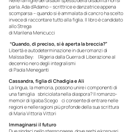
Nelle famiglie dei disabili spesso della disabilità non si
parla. Ada d’Adamo – scrittrice e danzatrice appena
scomparsa – quando si è ammalata di cancro ha scelto
invece di raccontare tutto alla figlia. Il libro è candidato
allo Strega
di Marilena Menicucci
“Quando, di preciso, si è aperta la breccia?”
Libertà e autodeterminazione in due romanzi di
Maïssa Bey: l’Algeria dalla Guerra di Liberazione al
decennio nero degli integralismi
di Paola Meneganti
Cassandra, figlia di Chadigia e Ali
La lingua, la memoria, possono unire i componenti di
una famiglia sbriciolata nella diaspora? Il romanzo-
memoir di Igiaba Scego ci consente di entrare nelle
regioni e nelle ragioni più profonde della sua scrittura
di Maria Vittoria Vittori
Immaginarsi il futuro
Due sindaci nello stesso paese, dove serbi e kosovari