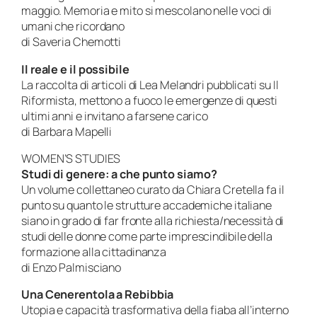
maggio. Memoria e mito si mescolano nelle voci di
umani che ricordano
di Saveria Chemotti
Il reale e il possibile
La raccolta di articoli di Lea Melandri pubblicati su
Il
Riformista
, mettono a fuoco le emergenze di questi
ultimi anni e invitano a farsene carico
di Barbara Mapelli
WOMEN’S STUDIES
Studi di genere: a che punto siamo?
Un volume collettaneo curato da Chiara Cretella fa il
punto su quanto le strutture accademiche italiane
siano in grado di far fronte alla richiesta/necessità di
studi delle donne come parte imprescindibile della
formazione alla cittadinanza
di Enzo Palmisciano
Una Cenerentola a Rebibbia
Utopia e capacità trasformativa della fiaba all’interno