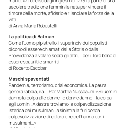
marito Art ucciso dagli inglesi nel 1773 fa parte di una
secolare tradizione femminile nata per vincere il
timore della morte, sfidarlo e rilanciare la forza della
vita
di Anna Maria Robustelli
La politica di Batman
Come l’uomo pipistrello, i superindividui populisti
dicono di essere chiamati dalla Storia o dalla
Provvidenza a volare sopra gli altri, per il loro bene di
essere spauriti e smarriti
di Roberto Escobar
Maschi spaventati
Pandemia, terrorismo, crisi economica. La paura
genera rabbia, ira. Per Martha Nussbaum «Gli uomini
danno la colpa alle donne, le donne danno la colpa
agli uomini. A destra troviamo la colpevolizzazione
isterica dei musulmani, a sinistra la furibonda
colpevolizzazione di coloro che ce l’hanno con i
musulmani…»