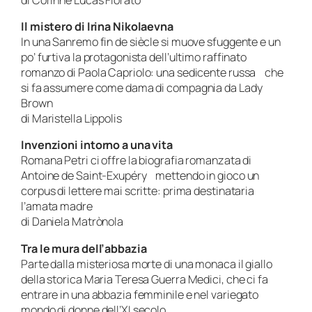
Il mistero di Irina Nikolaevna
In una Sanremo fin de siècle si muove sfuggente e un
po’ furtiva la protagonista dell’ultimo raffinato
romanzo di Paola Capriolo: una sedicente russa che
si fa assumere come dama di compagnia da Lady
Brown
di Maristella Lippolis
Invenzioni intorno a una vita
Romana Petri ci offre la biografia romanzata di
Antoine de Saint-Exupéry mettendo in gioco un
corpus di lettere mai scritte: prima destinataria
l’amata madre
di Daniela Matrònola
Tra le mura dell’abbazia
Parte dalla misteriosa morte di una monaca il giallo
della storica Maria Teresa Guerra Medici, che ci fa
entrare in una abbazia femminile e nel variegato
mondo di donne dell’XI secolo