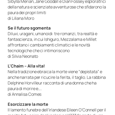
Sibylla Merian, Jane Goodall e Dian Fossey esploratrici
della natura e scienziate avventurose che sfidarono la
paura dei propri limiti
di Liliana Moro
Se il futuro sgomenta
Diluvi, uragani, umanoidi: tre romanzi, tra realtà e
fantascienza, in cui Ishiguro, Mezzalama e Millet
affrontano i cambiamenti climatici e le novità
tecnologiche che ci intimoriscono
di Silvia Neonato
L’Chaim – Alla vita!
Nella tradizione ebraica la morte viene “depistata” e
anche narrata per ricucire la ferita, il taglio. La rabbina
Delphine Horvilleur racconta di una donna che ha
paura di morire e….
di Annalisa Comes
Esorcizzare la morte
Il lamento funebre dell’irlandese Eileen O’Connell per il