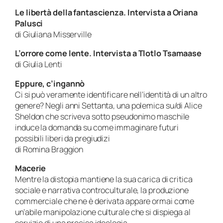
Le libertà della fantascienza. Intervista a Oriana
Palusci
di Giuliana Misserville
L’orrore come lente. Intervista a Tlotlo Tsamaase
di Giulia Lenti
Eppure, c’ingannò
Ci si può veramente identificare nell’identità di un altro
genere? Negli anni Settanta, una polemica su/di Alice
Sheldon che scriveva sotto pseudonimo maschile
induce la domanda su come immaginare futuri
possibili liberi da pregiudizi
di Romina Braggion
Macerie
Mentre la distopia mantiene la sua carica di critica
sociale e narrativa controculturale, la produzione
commerciale che ne è derivata appare ormai come
un’abile manipolazione culturale che si dispiega al
servizio di una precisa ideologia