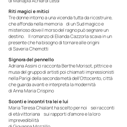
di Mariapia Achiardi Lessi
Riti magici e mitici
Tre donne intorno a una vicenda tutta da ricostruire,
che affonda nella memoria di un Sud magico e
misterioso dove il morso del ragno può segnare un
destino. Il romanzo di Elianda Cazzorla scava in un
presente che ha bisogno di tornare alle origini
di Saveria Chemotti
Signora del pennello
Adriana Assini ci racconta Berthe Morisot, pittrice e
musa del gruppo di artisti poi chiamati impressionisti
nella Parigi della seconda metà dell’Ottocento, città
che guarda avanti e interpreta la modernità
di Anna Maria Crispino
Sconti e incontri tra lei e lui
Maria Teresa Chialant ha scelto per noi sei racconti
di età vittoriana sui rapporti d’amore e la loro
imprevedibilità
di Giovanna Mozzillo