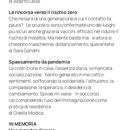
di Alberto Leiss
La rincorsa verso il rischio zero
Che ne sarà di una generazione a cui il contatto fa
paura? Le scuole si sono confermate uno dei luoghi
più sicuri anche grazie ai vaccini, efficaci nel ridurre il
rischio di malattia. Ma niente basta mai e allora si
chiedono mascherine, distanziamento, quarantena
di Sara Gandini
Spaesamento da pandemia
La costrizione in casa, l’assenza d’aria, la mancata
socializzazione hanno generato in me cattivi
sentimenti, soffocando la solidarietà, l’altruismo, la
compassione, la speranza, il desiderio di
cambiamento. Spivak mi viene in soccorso
raccomandando l’uso dell’immaginazione come
pratica di resistenza
di Gisella Modica
IN MEMORIA