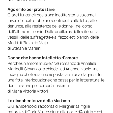
Ago e filo per protestare
Clare Hunter ci regala una inedita storia su come i
lavori di cucito abbiano contribuito alle lotte, alle
denunce, alla resistenza delle donne nel corso
dell’ultimo millennio. Dalle arpilleras delle cilene ai
vessilli delle suffragette e ai fazzoletti bianchi delle
Madri di Plaza de Majo
di Stefania Mariani
Donne che hanno intelletto d’amore
Perché un amore muore? Nel romanzo di Annalisa
Marinelli Giovanna lo chiede ad Arianna: vuole una
indagine che le dia una risposta, anzi una diagnosi. In
una fitta interlocuzione che passa per la letteratura, le
due finiranno per cercarla insieme
di Maria Vittoria Vittori
Le disobbedienze della
Madama
Giulia Alberico ci racconta di Margherita, figlia
naturale di Carlo V, cresciuta alla corte d’Austria e poi