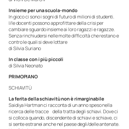
Insieme per una scuola-mondo
In gioco ci sono i sogni di futuro di milioni di studenti.
I/le docenti possono approfittare della crisi per
cambiare sguardo insieme ai loro ragazzi e ragazze.
Senza rinchiudersi nelle molte difficoltà che restano e
contro le quali si deve lottare
di Silvia Suriano
In classe con i più piccoli
di Silvia Neonato
PRIMOPIANO
SCHIAVITÙ
La ferita della schiavitù non è rimarginabile
Saidiya Hartman ci racconta di un anno speso nella
ricerca delle tracce della tratta degli schiavi. Dove ci
si colloca quando, discendente di schiavi e schiave, ci
si sente estranei anche nel paese degli/delle antenate.