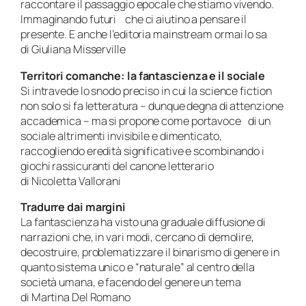
raccontare il passaggio epocale che stiamo vivendo.
Immaginando futuri che ci aiutino a pensare il
presente. E anche l’editoria mainstream ormai lo sa
di Giuliana Misserville
Territori comanche: la fantascienza e il sociale
Si intravede lo snodo preciso in cui la science fiction
non solo si fa letteratura – dunque degna di attenzione
accademica – ma si propone come portavoce di un
sociale altrimenti invisibile e dimenticato,
raccogliendo eredità significative e scombinando i
giochi rassicuranti del canone letterario
di Nicoletta Vallorani
Tradurre dai margini
La fantascienza ha visto una graduale diffusione di
narrazioni che, in vari modi, cercano di demolire,
decostruire, problematizzare il binarismo di genere in
quanto sistema unico e “naturale” al centro della
società umana, e facendo del genere un tema
di Martina Del Romano