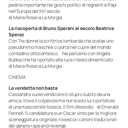
pedina importante nei giochi politici di regnanti e Papi
nell’Europa del XVI secolo
di Maria Rosaria La Morgia
La riscoperta di Bruno Sperani al secolo Beatrice
Speraz
Con
Tre donne
la scrittrice lombarda che scelse uno
pseudonimo maschile ci porta nel cuore del mondo
contadino ottocentesco. Ne parliamo con Angela
Bubba che ha riportato alla luce il testo dimenticato
di Maria Rosaria La Morgia
CINEMA
La vendetta non basta
Cassandra vuole vendicare lo stupro subito da una
amica, trova il colpevole ma non è solo lui il portatore
di una mascolinità tossica. Il film d’esordio di Emerald
Fennell, 5 candidature e un Oscar vinto per la migliore
sceneggiatura originale, rovescia i canoni tradizionali
del genere rape and revenge