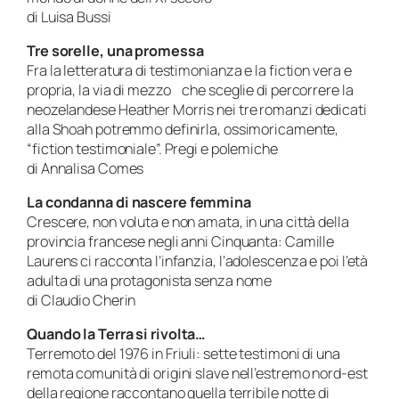
di Luisa Bussi
Tre sorelle, una promessa
Fra la letteratura di testimonianza e la fiction vera e
propria, la via di mezzo che sceglie di percorrere la
neozelandese Heather Morris nei tre romanzi dedicati
alla Shoah potremmo definirla, ossimoricamente,
“fiction testimoniale”. Pregi e polemiche
di Annalisa Comes
La condanna di nascere femmina
Crescere, non voluta e non amata, in una città della
provincia francese negli anni Cinquanta: Camille
Laurens ci racconta l’infanzia, l’adolescenza e poi l’età
adulta di una protagonista senza nome
di Claudio Cherin
Quando la Terra si rivolta…
Terremoto del 1976 in Friuli: sette testimoni di una
remota comunità di origini slave nell’estremo nord-est
della regione raccontano quella terribile notte di