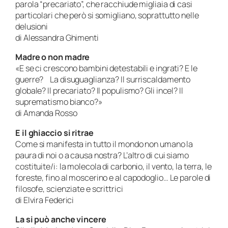
parola “precariato”, che racchiude migliaia di casi
particolari che però si somigliano, soprattutto nelle
delusioni
di Alessandra Ghimenti
Madre o non madre
«E se ci crescono bambini detestabili e ingrati? E le
guerre? La disuguaglianza? Il surriscaldamento
globale? Il precariato? Il populismo? Gli incel? Il
suprematismo bianco?»
di Amanda Rosso
E il ghiaccio si ritrae
Come si manifesta in tutto il mondo non umano la
paura di noi o a causa nostra? L’altro di cui siamo
costituite/i: la molecola di carbonio, il vento, la terra, le
foreste, fino al moscerino e al capodoglio… Le parole di
filosofe, scienziate e scrittrici
di Elvira Federici
La si può anche vincere