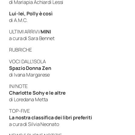
di Mariapia Achiardi Lessi
Lui-lei, Polly è così
di A.M.C.
ULTIMI ARRIVI/
MINI
a cura di Sara Bennet
RUBRICHE
VOCI DALL’ISOLA
Spazio Donna Zen
di Ivana Margarese
IN/NOTE
Charlotte Sohy e le altre
di Loredana Metta
TOP-FIVE
La nostra classifica dei libri preferiti
a cura di Silvia Neonato