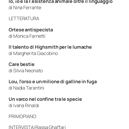
Io, io e la r.esistenza animale oltre il linguaggio
di
Nina Ferrante
LETTERATURA
Ortese antispecista
di
Monica Farnetti
Il talento di Highsmith per le lumache
di
Margherita Giacobino
Care bestie
di
Silvia Neonato
Lou, l’orso e un milione di galline in fuga
di
Nadia Tarantini
Un varco nel confine tra le specie
di
Ivana Rinaldi
PRIMOPIANO
INTERVISTA/Rassa Ghaffari