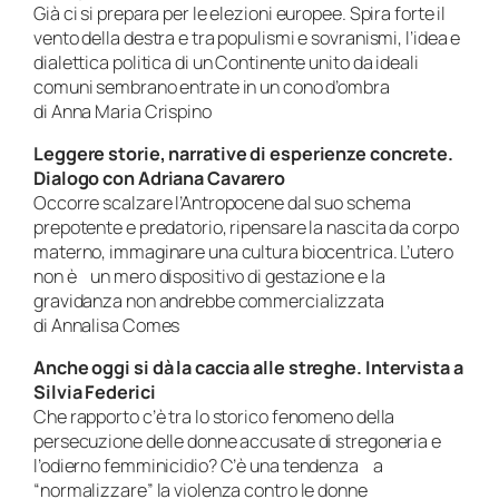
Già ci si prepara per le elezioni europee. Spira forte il
vento della destra e tra populismi e sovranismi, l’idea e
dialettica politica di un Continente unito da ideali
comuni sembrano entrate in un cono d’ombra
di Anna Maria Crispino
Leggere storie, narrative di esperienze concrete.
Dialogo con Adriana Cavarero
Occorre scalzare l’Antropocene dal suo schema
prepotente e predatorio, ripensare la nascita da corpo
materno, immaginare una cultura biocentrica. L’utero
non è un mero dispositivo di gestazione e la
gravidanza non andrebbe commercializzata
di Annalisa Comes
Anche oggi si dà la caccia alle streghe. Intervista a
Silvia Federici
Che rapporto c’è tra lo storico fenomeno della
persecuzione delle donne accusate di stregoneria e
l’odierno femminicidio? C’è una tendenza a
“normalizzare” la violenza contro le donne