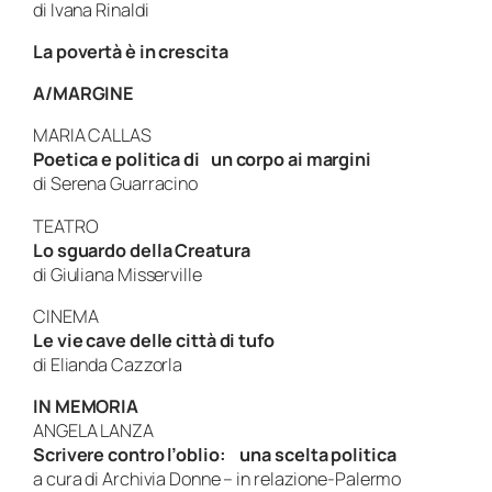
di Ivana Rinaldi
La povertà è in crescita
A/MARGINE
MARIA CALLAS
Poetica e politica di
un corpo ai margini
di Serena Guarracino
TEATRO
Lo sguardo della
Creatura
di Giuliana Misserville
CINEMA
Le vie cave delle città di tufo
di Elianda Cazzorla
IN MEMORIA
ANGELA LANZA
Scrivere contro l’oblio:
una scelta politica
a cura di Archivia Donne – in relazione-Palermo