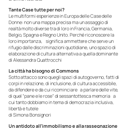
Tante Case tutte per noi?
Le multiformi esperienze in Europa delle Case delle
Donne: non una mappa precisa ma un assaggio di
realtà molto diverse tra di loro in Francia, Germania,
Belgio, Spagna e Regno Unito. Perché riconoscere la
loro importanza, significa ammettere che serve un
rifugio dalle discriminazioni quotidiane, uno spazio di
elaborazione di cultura alternativa a quella dominante
di Alessandra Quattrocchi
La città ha bisogno di Commons
Sotto attacco sono quegli spazi di autogoverno, fatti di
corpi in relazione, di inclusione, di cultura accessibile,
da difendere e da cui ricominciare a parlare delle vite,
di quel “pane e le rose” di sessantottesca memoria a
cui tanto dobbiamo in tema di democrazia inclusiva,
libertà e tutele
di Simona Bonsignori
Un antidoto all’immobilismo e alla rassegnazione