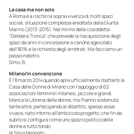
La casa ma non solo
A Roma è a rischio la sopravvivenza di molti spazi
sociali, situazione complessa ereditata dalla Giunta
Marino (2013-2015). Nel mirino della cosiddetta
“Delibera Tronca”, che prevede la riacquisizione degli
spazi da anni in concessione a canone agevolato
dell’80% e la richiesta degli arretrati. Ma facciamo un
passo indietro.
Simo. B.
Milano/In convenzione
È l’8 marzo 2014 quando apre ufficialmente i battenti la
Casa delle Donne di Milano con l’appoggio di 62
associazioni femminili milanesi, piccole e grandi.
Manca la Libreria delle donne, ma l’hanno sostenuta
tante altre, partecipando al dibattito, spesso assai
vivace, nato intorno all’ambizioso progetto, che fin da
subito si configura come uno spazio politico delle
donne a tutto tondo
di Silvia Neonato