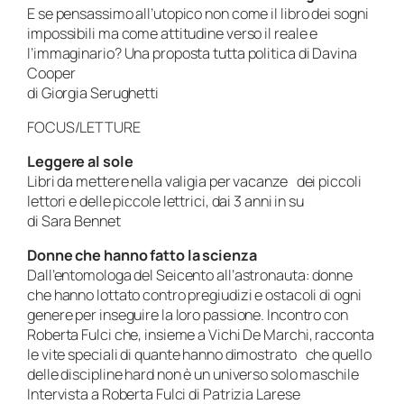
E se pensassimo all’utopico non come il libro dei sogni
impossibili ma come attitudine verso il reale e
l’immaginario? Una proposta tutta politica di Davina
Cooper
di Giorgia Serughetti
FOCUS/LETTURE
Leggere al sole
Libri da mettere nella valigia per vacanze dei piccoli
lettori e delle piccole lettrici, dai 3 anni in su
di Sara Bennet
Donne che hanno fatto la scienza
Dall’entomologa del Seicento all’astronauta: donne
che hanno lottato contro pregiudizi e ostacoli di ogni
genere per inseguire la loro passione. Incontro con
Roberta Fulci che, insieme a Vichi De Marchi, racconta
le vite speciali di quante hanno dimostrato che quello
delle discipline hard non è un universo solo maschile
Intervista a Roberta Fulci di Patrizia Larese