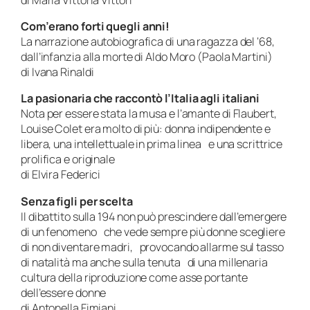
Com’erano forti quegli anni!
La narrazione autobiografica di una ragazza del ‘68,
dall’infanzia alla morte di Aldo Moro (Paola Martini)
di Ivana Rinaldi
La pasionaria che raccontò l’Italia agli italiani
Nota per essere stata la musa e l’amante di Flaubert,
Louise Colet era molto di più: donna indipendente e
libera, una intellettuale in prima linea e una scrittrice
prolifica e originale
di Elvira Federici
Senza figli per scelta
Il dibattito sulla 194 non può prescindere dall’emergere
di un fenomeno che vede sempre più donne scegliere
di non diventare madri, provocando allarme sul tasso
di natalità ma anche sulla tenuta di una millenaria
cultura della riproduzione come asse portante
dell’essere donne
di Antonella Fimiani