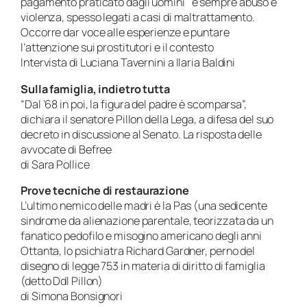
pagamento praticato dagli uomini è sempre abuso e
violenza, spesso legati a casi di maltrattamento.
Occorre dar voce alle esperienze e puntare
l’attenzione sui prostitutori e il contesto
Intervista di Luciana Tavernini a Ilaria Baldini
Sulla famiglia, indietro tutta
“Dal ’68 in poi, la figura del padre è scomparsa”,
dichiara il senatore Pillon della Lega, a difesa del suo
decreto in discussione al Senato. La risposta delle
avvocate di Befree
di Sara Pollice
Prove tecniche di restaurazione
L’ultimo nemico delle madri è la Pas (una sedicente
sindrome da alienazione parentale, teorizzata da un
fanatico pedofilo e misogino americano degli anni
Ottanta, lo psichiatra Richard Gardner, perno del
disegno di legge 753 in materia di diritto di famiglia
(detto Ddl Pillon)
di Simona Bonsignori