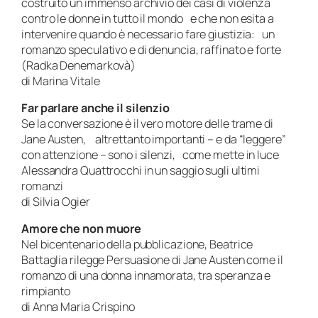
costruito un immenso archivio dei casi di violenza
contro le donne in tutto il mondo e che non esita a
intervenire quando è necessario fare giustizia: un
romanzo speculativo e di denuncia, raffinato e forte
(Radka Denemarkovà)
di Marina Vitale
Far parlare anche il silenzio
Se la conversazione è il vero motore delle trame di
Jane Austen, altrettanto importanti – e da “leggere”
con attenzione – sono i silenzi, come mette in luce
Alessandra Quattrocchi in un saggio sugli ultimi
romanzi
di Silvia Ogier
Amore che non muore
Nel bicentenario della pubblicazione, Beatrice
Battaglia rilegge Persuasione di Jane Austen come il
romanzo di una donna innamorata, tra speranza e
rimpianto
di Anna Maria Crispino