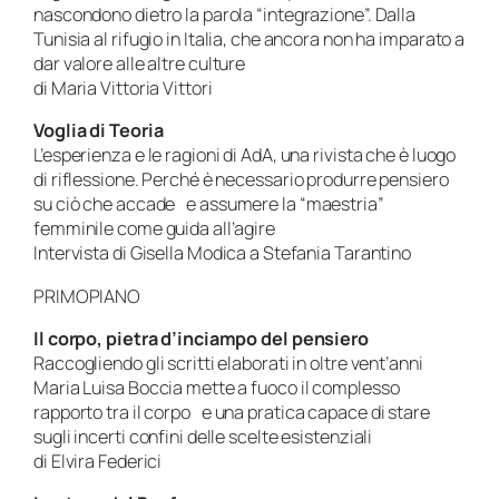
nascondono dietro la parola “integrazione”. Dalla
Tunisia al rifugio in Italia, che ancora non ha imparato a
dar valore alle altre culture
di Maria Vittoria Vittori
Voglia di Teoria
L’esperienza e le ragioni di AdA, una rivista che è luogo
di riflessione. Perché è necessario produrre pensiero
su ciò che accade e assumere la “maestria”
femminile come guida all’agire
Intervista di Gisella Modica a Stefania Tarantino
PRIMOPIANO
Il corpo, pietra d’inciampo del pensiero
Raccogliendo gli scritti elaborati in oltre vent’anni
Maria Luisa Boccia mette a fuoco il complesso
rapporto tra il corpo e una pratica capace di stare
sugli incerti confini delle scelte esistenziali
di Elvira Federici