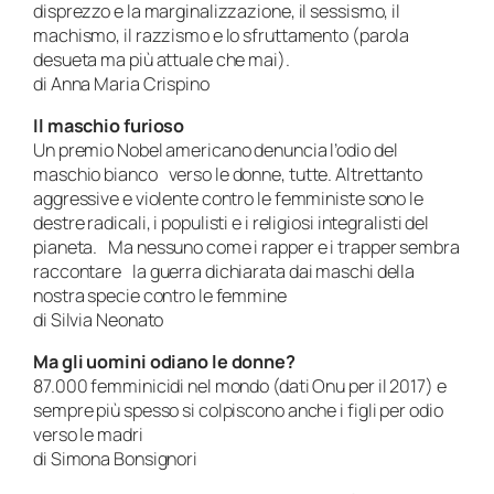
disprezzo e la marginalizzazione, il sessismo, il
machismo, il razzismo e lo sfruttamento (parola
desueta ma più attuale che mai).
di Anna Maria Crispino
Il maschio furioso
Un premio Nobel americano denuncia l’odio del
maschio bianco verso le donne, tutte. Altrettanto
aggressive e violente contro le femministe sono le
destre radicali, i populisti e i religiosi integralisti del
pianeta. Ma nessuno come i rapper e i trapper sembra
raccontare la guerra dichiarata dai maschi della
nostra specie contro le femmine
di Silvia Neonato
Ma gli uomini odiano le donne?
87.000 femminicidi nel mondo (dati Onu per il 2017) e
sempre più spesso si colpiscono anche i figli per odio
verso le madri
di Simona Bonsignori