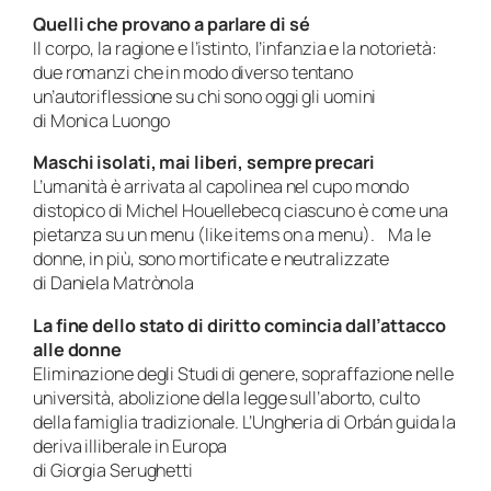
Quelli che provano a parlare di sé
Il corpo, la ragione e l’istinto, l’infanzia e la notorietà:
due romanzi che in modo diverso tentano
un’autoriflessione su chi sono oggi gli uomini
di Monica Luongo
Maschi isolati, mai liberi, sempre precari
L’umanità è arrivata al capolinea nel cupo mondo
distopico di Michel Houellebecq ciascuno è come una
pietanza su un menu (like items on a menu). Ma le
donne, in più, sono mortificate e neutralizzate
di Daniela Matrònola
La fine dello stato di diritto comincia dall’attacco
alle donne
Eliminazione degli Studi di genere, sopraffazione nelle
università, abolizione della legge sull’aborto, culto
della famiglia tradizionale. L’Ungheria di Orbán guida la
deriva illiberale in Europa
di Giorgia Serughetti