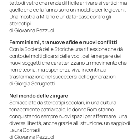
tetto di vetro che rende difficile arrivare ai vertici: ma
quelle che ce la fanno sono un modello per le giovani.
Una mostra a Milano e un data-base contro gli
stereotipi
di Giovanna Pezzuoli
Femminismi, tra nuove sfide e nuovi conflitti
Con la Società delle Storiche una riflessione che dà
conto del moltiplicarsi delle voci, dell’emergere dei
nuovi soggetti che caratterizzano un movimento che
non è teoria, ma esperienza viva in continua
trasformazione nel succedersi delle generazioni
di Giorgia Serughetti
Nel mondo delle zingare
Schiacciate da stereotipi secolari, in una cultura
tenacemente patriarcale, le donne Rom stanno
conquistando sempre nuovi spazi per affermare una
diversa libertà, anche grazie all’istruzione: un saggio di
Laura Corradi
di Giovanna Pezzuoli