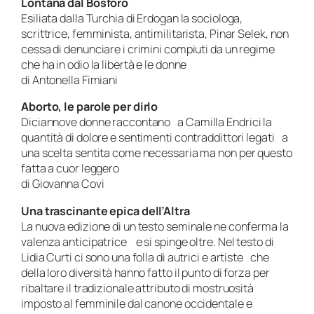
Lontana dal Bosforo
Esiliata dalla Turchia di Erdogan la sociologa,
scrittrice, femminista, antimilitarista, Pinar Selek, non
cessa di denunciare i crimini compiuti da un regime
che ha in odio la libertà e le donne
di Antonella Fimiani
Aborto, le parole per dirlo
Diciannove donne raccontano a Camilla Endrici la
quantità di dolore e sentimenti contraddittori legati a
una scelta sentita come necessaria ma non per questo
fatta a cuor leggero
di Giovanna Covi
Una trascinante epica dell’Altra
La nuova edizione di un testo seminale ne conferma la
valenza anticipatrice e si spinge oltre. Nel testo di
Lidia Curti ci sono una folla di autrici e artiste che
della loro diversità hanno fatto il punto di forza per
ribaltare il tradizionale attributo di mostruosità
imposto al femminile dal canone occidentale e