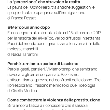
La “percezione” che stravolge la realtà
La paura dell’Uomo Nero, tra antiche suggestioni e
spregiudicata propaganda sull’immigrazione
di Franca Fossati
#MeToo
un anno dopo
E’ consegnata alla storia la data del 15 ottobre del 2017
per la nascita del #MeToo, verbo diffusosi in settanta
Paesi del mondo per stigmatizzare l’universalità delle
molestie maschili.
di Nadia Tarantini
Perché torniamo a parlare di fascismo
Parole, gesti, pensieri. Viviamo tempi che sembrano
rievocare gli orrori del passato Razzismo,
antisemitismo, sprezzo nei confronti delle donne Tre
libri esplorano il fascino melmoso di quell’ideologia
di Gisella Modica
Come combattere la violenza della prostituzione
Si fa ancora fatica a riconoscere che il sesso a