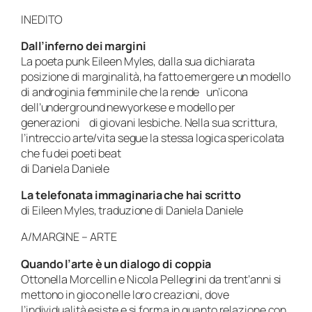
INEDITO
Dall’inferno dei margini
La poeta punk Eileen Myles, dalla sua dichiarata
posizione di marginalità, ha fatto emergere un modello
di androginia femminile che la rende un’icona
dell’underground newyorkese e modello per
generazioni di giovani lesbiche. Nella sua scrittura,
l’intreccio arte/vita segue la stessa logica spericolata
che fu dei poeti beat
di Daniela Daniele
La telefonata immaginaria che hai scritto
di Eileen Myles, traduzione di Daniela Daniele
A/MARGINE – ARTE
Quando l’arte è un dialogo di coppia
Ottonella Morcellin e Nicola Pellegrini da trent’anni si
mettono in gioco nelle loro creazioni, dove
l’individualità esiste e si forma in quanto relazione con