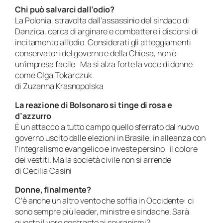
Chi può salvarci dall’odio?
La Polonia, stravolta dall’assassinio del sindaco di
Danzica, cerca di arginare e combattere i discorsi di
incitamento all’odio. Considerati gli atteggiamenti
conservatori del governo e della Chiesa, non è
un’impresa facile Ma si alza forte la voce di donne
come Olga Tokarczuk
di Zuzanna Krasnopolska
La reazione di Bolsonaro si tinge di rosa e
d’azzurro
È un attacco a tutto campo quello sferrato dal nuovo
governo uscito dalle elezioni in Brasile, in alleanza con
l’integralismo evangelico e investe persino il colore
dei vestiti. Ma la società civile non si arrende
di Cecilia Casini
Donne, finalmente?
C’è anche un altro vento che soffia in Occidente: ci
sono sempre più leader, ministre e sindache. Sarà
questo il vero contrasto ai sovranismi?