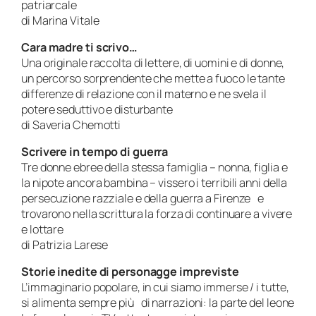
patriarcale
di Marina Vitale
Cara madre ti scrivo…
Una originale raccolta di lettere, di uomini e di donne,
un percorso sorprendente che mette a fuoco le tante
differenze di relazione con il materno e ne svela il
potere seduttivo e disturbante
di Saveria Chemotti
Scrivere in tempo di guerra
Tre donne ebree della stessa famiglia – nonna, figlia e
la nipote ancora bambina – vissero i terribili anni della
persecuzione razziale e della guerra a Firenze e
trovarono nella scrittura la forza di continuare a vivere
e lottare
di Patrizia Larese
Storie inedite di personagge impreviste
L’immaginario popolare, in cui siamo immerse / i tutte,
si alimenta sempre più di narrazioni: la parte del leone