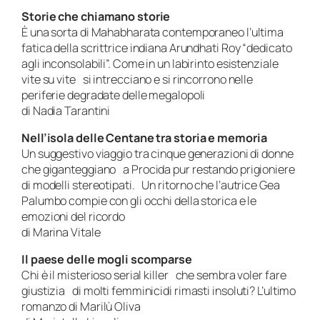
Storie che chiamano storie
È una sorta di Mahabharata contemporaneo l’ultima
fatica della scrittrice indiana Arundhati Roy “dedicato
agli inconsolabili”. Come in un labirinto esistenziale
vite su vite si intrecciano e si rincorrono nelle
periferie degradate delle megalopoli
di Nadia Tarantini
Nell’isola delle Centane tra storia e memoria
Un suggestivo viaggio tra cinque generazioni di donne
che giganteggiano a Procida pur restando prigioniere
di modelli stereotipati. Un ritorno che l’autrice Gea
Palumbo compie con gli occhi della storica e le
emozioni del ricordo
di Marina Vitale
Il paese delle mogli scomparse
Chi è il misterioso serial killer che sembra voler fare
giustizia di molti femminicidi rimasti insoluti? L’ultimo
romanzo di Marilù Oliva