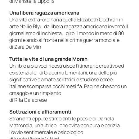
di Maristella Lippolis
Una libera ragazza americana
Una vita extra-ordinaria quella Elizabeth Cochran in
arte Nellie Bly: da libera ragazza americana inventò il
giornalismo di inchiesta, girò il mondo in meno di 80
giorni e andò al fronte nella prima guerra mondiale
di Zara De Min
Tutte le vite di una grande Morah
Un libro a più voci ricostruisce l’itinerario creativo ed
esistenziale di Giacoma Limentani, una delle più
significative e amate scrittrici e studiose ebree
italiane scomparsa pochi mesi fa. Pagine che sono un
omaggio e un rimpianto
di Rita Calabrese
Sottrazioni e affioramenti
Stranianti eppure stimolanti le poesie di Daniela
Matronola, un’autrice che evita con cura e perizia
l’ovvio sentimentale e psicologico
di Maria Vittoria Vittori