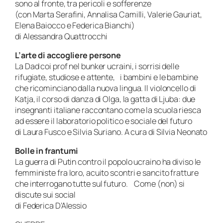
sono al fronte, tra pericoli e sofferenze
(con Marta Serafini, Annalisa Camilli, Valerie Gauriat,
Elena Baiocco e Federica Bianchi)
di Alessandra Quattrocchi
L’arte di accogliere persone
La Dad coi prof nel bunker ucraini, i sorrisi delle
rifugiate, studiose e attente, i bambini e le bambine
che ricominciano dalla nuova lingua. Il violoncello di
Katja, il corso di danza di Olga, la gatta di Ljuba: due
insegnanti italiane raccontano come la scuola riesca
ad essere il laboratorio politico e sociale del futuro
di Laura Fusco e Silvia Suriano. A cura di Silvia Neonato
Bolle in frantumi
La guerra di Putin contro il popolo ucraino ha diviso le
femministe fra loro, acuito scontri e sancito fratture
che interrogano tutte sul futuro. Come (non) si
discute sui social
di Federica D’Alessio