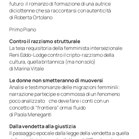
futuro: il romanzo di formazione di una autrice
diciottenne che sa raccontarsi con autenticità
di Roberta Ortolano
Primo Piano
Contro il razzismo strutturale
La tesa requisitoria della femminista intersezionale
Reni Eddo-Lodge contro il cripto-razzismo della
cultura, quella britannica (ma non solo)
di Marina Vitale
Le donne non smetteranno di muoversi
Analisi e testimonianze delle migrazioni femminili:
narrazione partecipe e commossa di un fenomeno
poco analizzato che deve fare i conti con un
concetto di “frontiera” ormai fluido
di Paola Meneganti
Dalla vendetta alla giustizia
Il passaggio epocale dalla legge della vendetta a quella