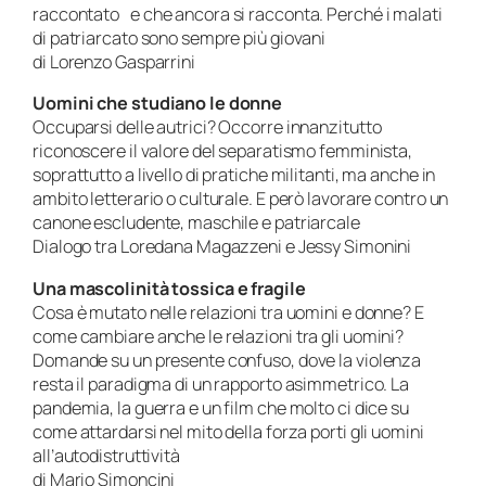
raccontato e che ancora si racconta. Perché i malati
di patriarcato sono sempre più giovani
di Lorenzo Gasparrini
Uomini che studiano le donne
Occuparsi delle autrici? Occorre innanzitutto
riconoscere il valore del separatismo femminista,
soprattutto a livello di pratiche militanti, ma anche in
ambito letterario o culturale. E però lavorare contro un
canone escludente, maschile e patriarcale
Dialogo tra Loredana Magazzeni e Jessy Simonini
Una mascolinità tossica e fragile
Cosa è mutato nelle relazioni tra uomini e donne? E
come cambiare anche le relazioni tra gli uomini?
Domande su un presente confuso, dove la violenza
resta il paradigma di un rapporto asimmetrico. La
pandemia, la guerra e un film che molto ci dice su
come attardarsi nel mito della forza porti gli uomini
all’autodistruttività
di Mario Simoncini