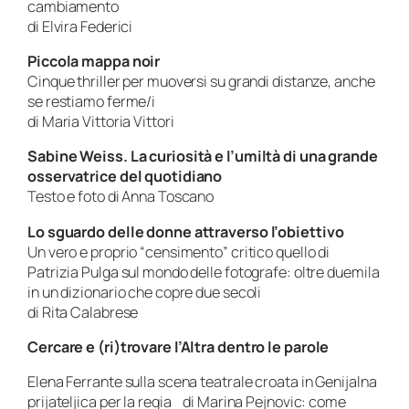
cambiamento
di Elvira Federici
Piccola mappa noir
Cinque thriller per muoversi su grandi distanze, anche
se restiamo ferme/i
di Maria Vittoria Vittori
Sabine Weiss. La curiosità e l’umiltà di una grande
osservatrice del quotidiano
Testo e foto di Anna Toscano
Lo sguardo delle donne attraverso l’obiettivo
Un vero e proprio “censimento” critico quello di
Patrizia Pulga sul mondo delle fotografe: oltre duemila
in un dizionario che copre due secoli
di Rita Calabrese
Cercare e (ri)trovare l’Altra dentro le parole
Elena Ferrante sulla scena teatrale croata in Genijalna
prijateljica per la regia di Marina Pejnovic: come