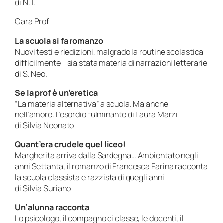
di N.T.
Cara Prof
La scuola si fa romanzo
Nuovi testi e riedizioni, malgrado la routine scolastica
difficilmente sia stata materia di narrazioni letterarie
di S. Neo.
Se la prof è un’eretica
“La materia alternativa” a scuola. Ma anche
nell’amore. L’esordio fulminante di Laura Marzi
di Silvia Neonato
Quant’era crudele quel liceo!
Margherita arriva dalla Sardegna… Ambientato negli
anni Settanta, il romanzo di Francesca Farina racconta
la scuola classista e razzista di quegli anni
di Silvia Suriano
Un’alunna racconta
Lo psicologo, il compagno di classe, le docenti, il