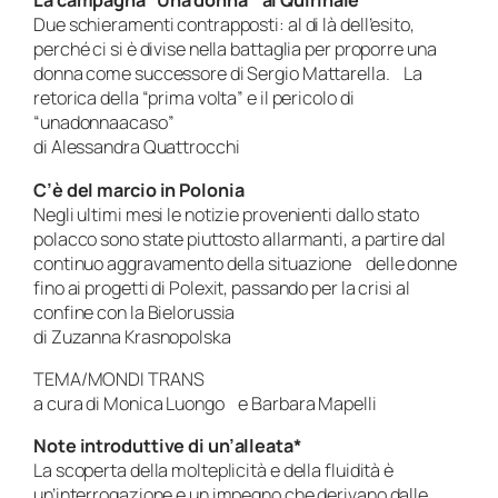
La campagna “Una donna al Quirinale”
Due schieramenti contrapposti: al di là dell’esito,
perché ci si è divise nella battaglia per proporre una
donna come successore di Sergio Mattarella. La
retorica della “prima volta” e il pericolo di
“unadonnaacaso”
di Alessandra Quattrocchi
C’è del marcio in Polonia
Negli ultimi mesi le notizie provenienti dallo stato
polacco sono state piuttosto allarmanti, a partire dal
continuo aggravamento della situazione delle donne
fino ai progetti di Polexit, passando per la crisi al
confine con la Bielorussia
di Zuzanna Krasnopolska
TEMA/MONDI TRANS
a cura di Monica Luongo e Barbara Mapelli
Note introduttive di un’alleata*
La scoperta della molteplicità e della fluidità è
un’interrogazione e un impegno che derivano dalle