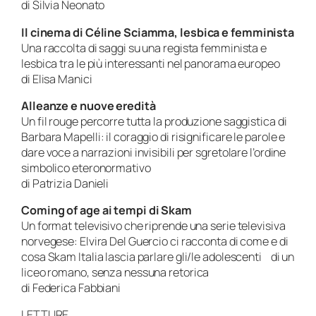
di Silvia Neonato
Il cinema di Céline Sciamma, lesbica e femminista
Una raccolta di saggi su una regista femminista e
lesbica tra le più interessanti nel panorama europeo
di Elisa Manici
Alleanze e nuove eredità
Un fil rouge percorre tutta la produzione saggistica di
Barbara Mapelli: il coraggio di risignificare le parole e
dare voce a narrazioni invisibili per sgretolare l’ordine
simbolico eteronormativo
di Patrizia Danieli
Coming of age ai tempi di Skam
Un format televisivo che riprende una serie televisiva
norvegese: Elvira Del Guercio ci racconta di come e di
cosa Skam Italia lascia parlare gli/le adolescenti di un
liceo romano, senza nessuna retorica
di Federica Fabbiani
LETTURE