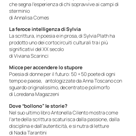
che segna l’esperienza di chi sopravvive ai campi di
sterminio
di Annalisa Comes
La feroce intelligenza di Sylvia
La scrittura, in poesia e in prosa, di Sylvia Plath ha
prodotto uno dei cortocircuiti culturali tra i più
significativi del XX secolo
di Viviana Scarinci
Micce per accendere lo stupore
Poesia di donne per il futuro: 50 + 50 poete di ogni
tempo e paese, antologizzate da Anna Toscano con
sguardo originalissimo, decentrato e polimorfo
di Loredana Magazzeni
Dove “bollono” le storie?
Nel suo ultimo libro Antonella Cilento mostra come
l’arte della scrittura scaturisca dalla passione, dalla
disciplina e dall’autenticità, e si nutra di letture
di Nadia Tarantini