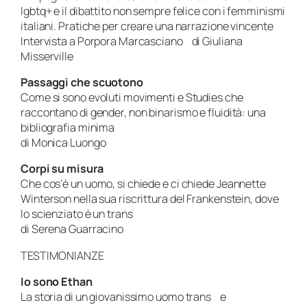
lgbtq+ e il dibattito non sempre felice con i femminismi
italiani. Pratiche per creare una narrazione vincente
Intervista a Porpora Marcasciano di Giuliana
Misserville
Passaggi che scuotono
Come si sono evoluti movimenti e Studies che
raccontano di gender, non binarismo e fluidità: una
bibliografia minima
di Monica Luongo
Corpi su misura
Che cos’è un uomo, si chiede e ci chiede Jeannette
Winterson nella sua riscrittura del Frankenstein, dove
lo scienziato è un trans
di Serena Guarracino
TESTIMONIANZE
Io sono Ethan
La storia di un giovanissimo uomo trans e