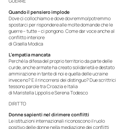
GUERRE
Quando il pensiero implode
Dove ci collochiamo e dove dovremmo/potremmo
spostarci per rispondere alle molte domande che le
guerre – tutte – ci pongono. Come dar voce anche al
conflitto interiore
di Gisella Modica
L’empatia mancata
Perché la difesa del proprio territorio da parte delle
curde, anche armate ha creato solidarietà e destato
ammirazione in tante di noi e quella delle ucraine
invece no? E il rincorrersi dei distinguo? Due scrittrici
tessono parole tra Croazia e Italia
di Maristella Lippolis e Serena Todesco
DIRITTO
Donne sapienti nel dirimere conflitti
Le istituzioni internazionali riconoscono il ruolo
positivo delle donne nella mediazione dei conflitti