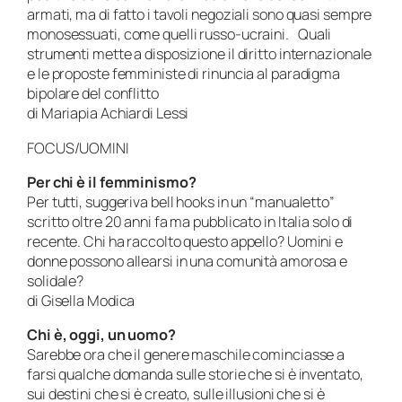
armati, ma di fatto i tavoli negoziali sono quasi sempre
monosessuati, come quelli russo-ucraini. Quali
strumenti mette a disposizione il diritto internazionale
e le proposte femministe di rinuncia al paradigma
bipolare del conflitto
di Mariapia Achiardi Lessi
FOCUS/UOMINI
Per chi è il femminismo?
Per tutti, suggeriva bell hooks in un “manualetto”
scritto oltre 20 anni fa ma pubblicato in Italia solo di
recente. Chi ha raccolto questo appello? Uomini e
donne possono allearsi in una comunità amorosa e
solidale?
di Gisella Modica
Chi è, oggi, un uomo?
Sarebbe ora che il genere maschile cominciasse a
farsi qualche domanda sulle storie che si è inventato,
sui destini che si è creato, sulle illusioni che si è