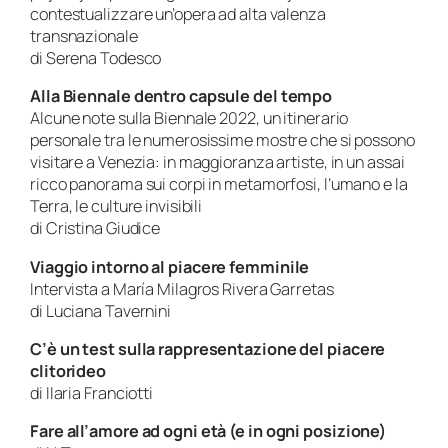
contestualizzare un’opera ad alta valenza
transnazionale
di Serena Todesco
Alla Biennale dentro capsule del tempo
Alcune note sulla Biennale 2022, un itinerario
personale tra le numerosissime mostre che si possono
visitare a Venezia: in maggioranza artiste, in un assai
ricco panorama sui corpi in metamorfosi, l’umano e la
Terra, le culture invisibili
di Cristina Giudice
Viaggio intorno al piacere femminile
Intervista a María Milagros Rivera Garretas
di Luciana Tavernini
C’è un test sulla rappresentazione del piacere
clitorideo
di Ilaria Franciotti
Fare all’amore ad ogni età (e in ogni posizione)