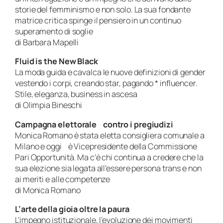
storie del femminismo e non solo. La sua fondante
matrice critica spinge il pensiero in un continuo
superamento di soglie
di Barbara Mapelli
Fluid is the New Black
La moda guida e cavalca le nuove definizioni di gender
vestendo i corpi, creando star, pagando * influencer.
Stile, eleganza, business in ascesa
di Olimpia Bineschi
Campagna elettorale contro i pregiudizi
Monica Romano è stata eletta consigliera comunale a
Milano e oggi è Vicepresidente della Commissione
Pari Opportunità. Ma c’è chi continua a credere che la
sua elezione sia legata all’essere persona trans e non
ai meriti e alle competenze
di Monica Romano
L’arte della gioia oltre la paura
L’impegno istituzionale, l’evoluzione dei movimenti