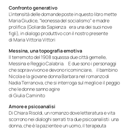
Confronto generativo
L’intensità delle domande poste in questo libro mette
Maria Giudice, “leonessa del socialismo” e madre
prolifica (Goliarda Sapienza era una dei suoi nove
figli), in dialogo produttivo con il nostro presente
di Maria Vittoria Vittori
Messina, una topografia emotiva
Il terremoto del 1908 squassa due città gemelle,
Messina e Reggio Calabria. E due sono i personaggi
che sopravvivono e devono ricominciare, il bambino
Nicola e la giovane donna Barbara nel romanzo di
Nadia Terranova, che si interroga sul meglio e il peggio
che le donne sanno agire
di Giulia Caminito
Amore e psicoanalisi
Di Chiara Risoldi, un romanzo dove letteratura e vita
scorrono nei dialoghi serrati tra due psicoanalisti: una
donna, che è la paziente e un uomo, il terapeuta