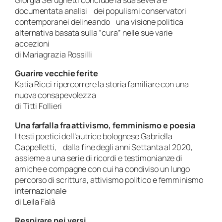
Giorgia Serughetti conclude la sua severa e
documentata analisi dei populismi conservatori
contemporanei delineando una visione politica
alternativa basata sulla “cura” nelle sue varie
accezioni
di Mariagrazia Rossilli
Guarire vecchie ferite
Katia Ricci ripercorrere la storia familiare con una
nuova consapevolezza
di Titti Follieri
Una farfalla fra attivismo, femminismo e poesia
I testi poetici dell’autrice bolognese Gabriella
Cappelletti, dalla fine degli anni Settanta al 2020,
assieme a una serie di ricordi e testimonianze di
amiche e compagne con cui ha condiviso un lungo
percorso di scrittura, attivismo politico e femminismo
internazionale
di Leila Falà
Respirare nei versi