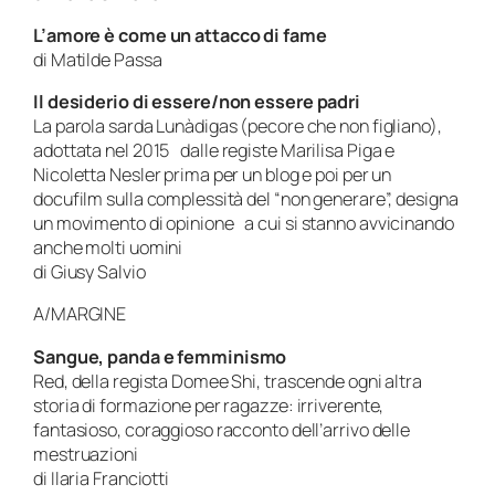
L’amore è come un attacco di fame
di Matilde Passa
Il desiderio di essere/non essere padri
La parola sarda Lunàdigas (pecore che non figliano),
adottata nel 2015 dalle registe Marilisa Piga e
Nicoletta Nesler prima per un blog e poi per un
docufilm sulla complessità del “non generare”, designa
un movimento di opinione a cui si stanno avvicinando
anche molti uomini
di Giusy Salvio
A/MARGINE
Sangue, panda e femminismo
Red, della regista Domee Shi, trascende ogni altra
storia di formazione per ragazze: irriverente,
fantasioso, coraggioso racconto dell’arrivo delle
mestruazioni
di Ilaria Franciotti