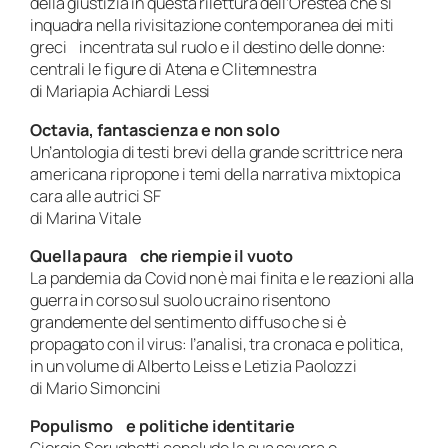
della giustizia in questa rilettura dell’Orestea che si
inquadra nella rivisitazione contemporanea dei miti
greci incentrata sul ruolo e il destino delle donne:
centrali le figure di Atena e Clitemnestra
di Mariapia Achiardi Lessi
Octavia, fantascienza e non solo
Un’antologia di testi brevi della grande scrittrice nera
americana ripropone i temi della narrativa mixtopica
cara alle autrici SF
di Marina Vitale
Quella paura che riempie il vuoto
La pandemia da Covid non è mai finita e le reazioni alla
guerra in corso sul suolo ucraino risentono
grandemente del sentimento diffuso che si è
propagato con il virus: l’analisi, tra cronaca e politica,
in un volume di Alberto Leiss e Letizia Paolozzi
di Mario Simoncini
Populismo e politiche identitarie