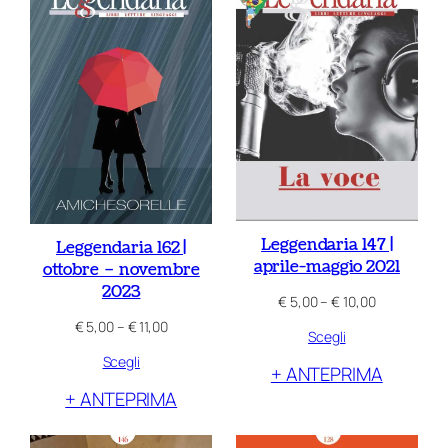
più
recente
Leggendaria 147 |
Leggendaria 162 |
aprile-maggio 2021
ottobre – novembre
2023
Fascia
€
5,00
–
€
10,00
di
Fascia
€
5,00
–
€
11,00
Scegli
prezzo:
di
da
Scegli
prezzo:
+ ANTEPRIMA
€ 5,00
da
a
+ ANTEPRIMA
€ 5,00
€ 10,00
a
€ 11,00