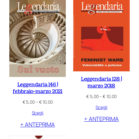
Leggendaria 128 |
Leggendaria 146 |
marzo 2018
febbraio-marzo 2021
Fascia
€
5,00
–
€
10,00
Fascia
€
5,00
–
€
10,00
di
Scegli
di
prezzo:
Scegli
prezzo:
da
+ ANTEPRIMA
da
€ 5,00
+ ANTEPRIMA
€ 5,00
a
a
€ 10,00
€ 10,00