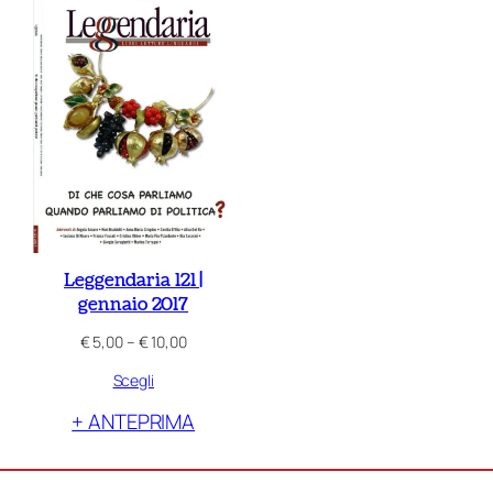
Leggendaria 121 |
gennaio 2017
Fascia
€
5,00
–
€
10,00
di
Scegli
prezzo:
da
+ ANTEPRIMA
€ 5,00
a
€ 10,00