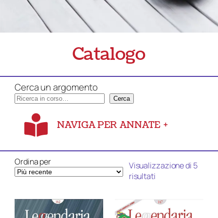
Catalogo
Cerca un argomento
Cerca
NAVIGA PER ANNATE
+
Ordina per
Visualizzazione di 5
Ordina
risultati
in
base
al