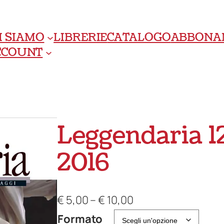
I SIAMO
LIBRERIE
CATALOGO
ABBONA
ACCOUNT
Leggendaria 1
2016
F
€
5,00
–
€
10,00
a
Formato