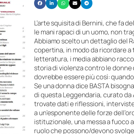
€
2
0
5
L’arte squisita di Bernini, che fa
|
,
le mani rapaci di un uomo, non trag
n
0
Abbiamo scelto un dettaglio del Ra
o
0
copertina, in modo da ricordare a tut
v
a
letteratura, i media abbiano racc
e
€
storia di violenza contro le donne 
m
dovrebbe essere più così: quando 
b
1
Se una donna dice BASTA bisogna a
r
0
di questa Leggendaria, curato da 
e
,
trovate dati e riflessioni, intervist
2
0
a un’esponente delle forze dell’ord
0
0
istituzionale, una messa a fuoco a
1
ruolo che possono/devono svolgere
6