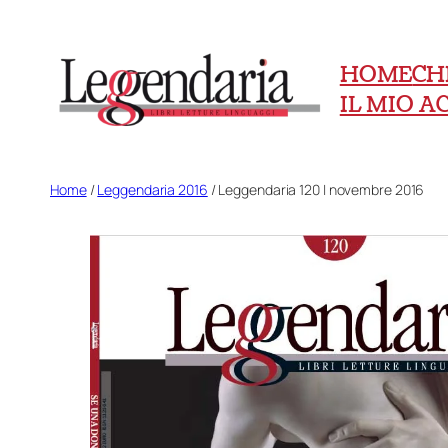
Vai
al
HOME
CH
contenuto
IL MIO 
Home
/
Leggendaria 2016
/ Leggendaria 120 | novembre 2016