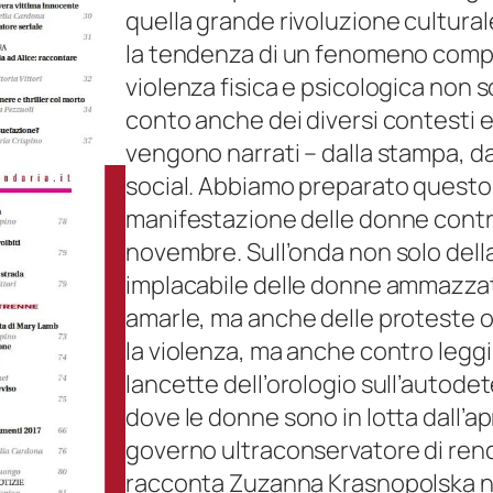
quella grande rivoluzione culturale
q
la tendenza di un fenomeno comple
u
violenza fisica e psicologica non s
a
conto anche dei diversi contesti e
n
vengono narrati – dalla stampa, dal
t
social. Abbiamo preparato questo 
i
manifestazione delle donne contro 
t
novembre. Sull’onda non solo della
à
implacabile delle donne ammazzat
amarle, ma anche delle proteste or
la violenza, ma anche contro legg
lancette dell’orologio sull’autod
dove le donne sono in lotta dall’ap
governo ultraconservatore di rende
racconta Zuzanna Krasnopolska ne