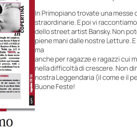
In Primopiano trovate una messe di
straordinarie. E poi vi raccontia
dello street artist Bansky. Non p
piene mani dalle nostre Letture. E d
ma
anche per ragazze e ragazzi cui ma
nella difficoltà di crescere. Non 
nostra Leggendaria (il come e il p
Buone Feste!