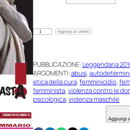
s
c
i
a
L
Aggiungi al carrello
d
e
i
g
p
g
r
PUBBLICAZIONE:
Leggendaria 201
e
e
ARGOMENTI:
abusi
, 
autodetermin
n
z
etica della cura
, 
femminicidio
, 
fem
d
z
femminista
, 
violenza contro le do
a
o
psicologica
, 
violenza maschile
r
:
i
d
a
Aggiungi al
a
1