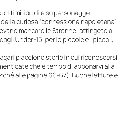
 ottimi libri di e su personagge
mo della curiosa “connessione napoletana”
otevano mancare le Strenne: attingete a
agli Under-15: per le piccole e i piccoli,
gari piacciono storie in cui riconoscersi
dimenticate che è tempo di abbonarvi alla
erché alle pagine 66-67). Buone letture e