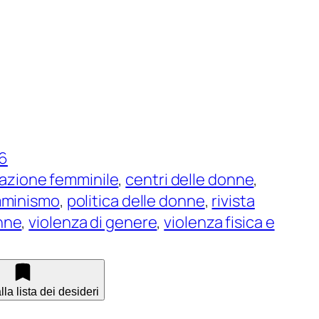
6
azione femminile
, 
centri delle donne
, 
minismo
, 
politica delle donne
, 
rivista
nne
, 
violenza di genere
, 
violenza fisica e
la lista dei desideri