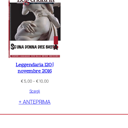
Leggendaria 120 |
novembre 2016
Fascia
€
5,00
–
€
10,00
di
Scegli
prezzo:
da
+ ANTEPRIMA
€ 5,00
a
€ 10,00