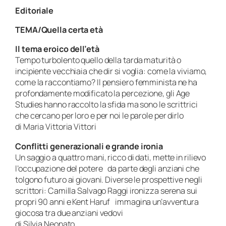
Editoriale
TEMA/Quella certa età
Il tema eroico dell’età
Tempo turbolento quello della tarda maturità o
incipiente vecchiaia che dir si voglia: come la viviamo,
come la raccontiamo? Il pensiero femminista ne ha
profondamente modificato la percezione, gli Age
Studies hanno raccolto la sfida ma sono le scrittrici
che cercano per loro e per noi le parole per dirlo
di Maria Vittoria Vittori
Conflitti generazionali e grande ironia
Un saggio a quattro mani, ricco di dati, mette in rilievo
l’occupazione del potere da parte degli anziani che
tolgono futuro ai giovani. Diverse le prospettive negli
scrittori: Camilla Salvago Raggi ironizza serena sui
propri 90 anni e Kent Haruf immagina un’avventura
giocosa tra due anziani vedovi
di Silvia Neonato