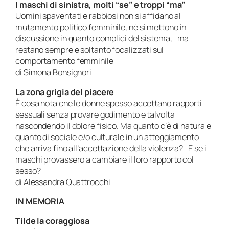
I maschi di sinistra, molti “se” e troppi “ma”
Uomini spaventati e rabbiosi non si affidano al
mutamento politico femminile, né si mettono in
discussione in quanto complici del sistema, ma
restano sempre e soltanto focalizzati sul
comportamento femminile
di Simona Bonsignori
La zona grigia del piacere
È cosa nota che le donne spesso accettano rapporti
sessuali senza provare godimento e talvolta
nascondendo il dolore fisico. Ma quanto c’è di natura e
quanto di sociale e/o culturale in un atteggiamento
che arriva fino all’accettazione della violenza? E se i
maschi provassero a cambiare il loro rapporto col
sesso?
di Alessandra Quattrocchi
IN MEMORIA
Tilde la coraggiosa