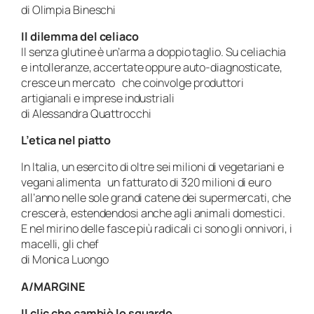
di Olimpia Bineschi
Il dilemma del celiaco
Il senza glutine è un’arma a doppio taglio. Su celiachia
e intolleranze, accertate oppure auto-diagnosticate,
cresce un mercato che coinvolge produttori
artigianali e imprese industriali
di Alessandra Quattrocchi
L’etica nel piatto
In Italia, un esercito di oltre sei milioni di vegetariani e
vegani alimenta un fatturato di 320 milioni di euro
all’anno nelle sole grandi catene dei supermercati, che
crescerà, estendendosi anche agli animali domestici.
E nel mirino delle fasce più radicali ci sono gli onnivori, i
macelli, gli chef
di Monica Luongo
A/MARGINE
Il clic che cambiò lo sguardo