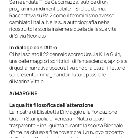
Se n’è andata Tilde Capomazza, autrice di un
programma indimenticabile: Si dice donna.
Raccontava su Rai2 come il femminismo avesse
cambiato l’Italia. Nella sua autobiografia ne ha
ricostruito la storia insieme a quella della sua vita
di Silvia Neonato
In dialogo con l’Altro
Ci ha lasciato il 22 gennaio scorso Ursula K. Le Guin,
una delle maggiori scrittrici di fantascienza, apripista
di quella narrativa speculativa che ci aiuta a riflettere
sul presente immaginando il futuro possibile
di Marina Vitale
A/MARGINE
La qualità filosofica dell’attenzione
La mostra di Elisabetta Di Maggio alla Fondazione
Querini Stampalia di Venezia – Natura quasi
trasparente – inaugurata durante la scorsa Biennale
d’Arte, ha chiuso a fine novembre. Un nuovo progetto