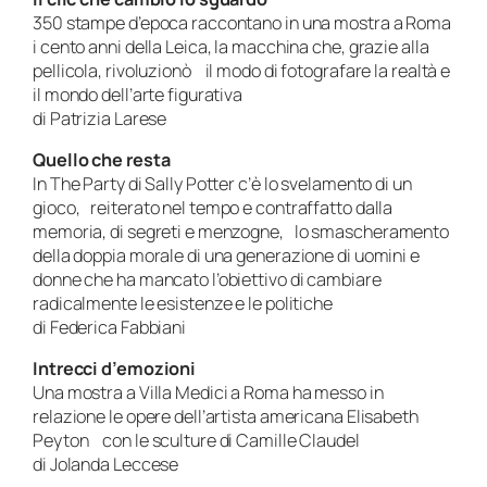
350 stampe d’epoca raccontano in una mostra a Roma
i cento anni della Leica, la macchina che, grazie alla
pellicola, rivoluzionò il modo di fotografare la realtà e
il mondo dell’arte figurativa
di Patrizia Larese
Quello che resta
In The Party di Sally Potter c’è lo svelamento di un
gioco, reiterato nel tempo e contraffatto dalla
memoria, di segreti e menzogne, lo smascheramento
della doppia morale di una generazione di uomini e
donne che ha mancato l’obiettivo di cambiare
radicalmente le esistenze e le politiche
di Federica Fabbiani
Intrecci d’emozioni
Una mostra a Villa Medici a Roma ha messo in
relazione le opere dell’artista americana Elisabeth
Peyton con le sculture di Camille Claudel
di Jolanda Leccese