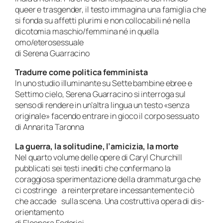
queer e trasgender, il testo immagina una famiglia che
si fonda su affetti plurimi e non collocabili né nella
dicotomia maschio/femmina né in quella
omo/eterosessuale
di Serena Guarracino
Tradurre come politica femminista
In uno studio illuminante su Sette bambine ebree e
Settimo cielo, Serena Guarracino si interroga sul
senso di rendere in un’altra lingua un testo «senza
originale» facendo entrare in gioco il corpo sessuato
di Annarita Taronna
La guerra, la solitudine, l’amicizia, la morte
Nel quarto volume delle opere di Caryl Churchill
pubblicati sei testi inediti che confermano la
coraggiosa sperimentazione della drammaturga che
ci costringe a reinterpretare incessantemente ciò
che accade sulla scena. Una costruttiva opera di dis-
orientamento
di Eleonora Federici