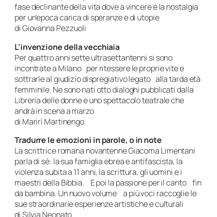
fase declinante della vita dove a vincere è la nostalgia
per un’epoca carica di speranze e di utopie
di Giovanna Pezzuoli
L’invenzione della vecchiaia
Per quattro anni sette ultrasettantenni si sono
incontrate a Milano per ritessere le proprie vite e
sottrarle al giudizio dispregiativo legato alla tarda età
femminile. Ne sono nati otto dialoghi pubblicati dalla
Libreria delle donne e uno spettacolo teatrale che
andrà in scena a marzo
di Marirì Martinengo
Tradurre le emozioni in parole, o in note
La scrittrice romana novantenne Giacoma Limentani
parla di sé: la sua famiglia ebrea e antifascista, la
violenza subita a 11 anni, la scrittura, gli uomini e i
maestri della Bibbia. E poi la passione per il canto fin
da bambina. Un nuovo volume a più voci raccoglie le
sue straordinarie esperienze artistiche e culturali
di Silvia Neonato