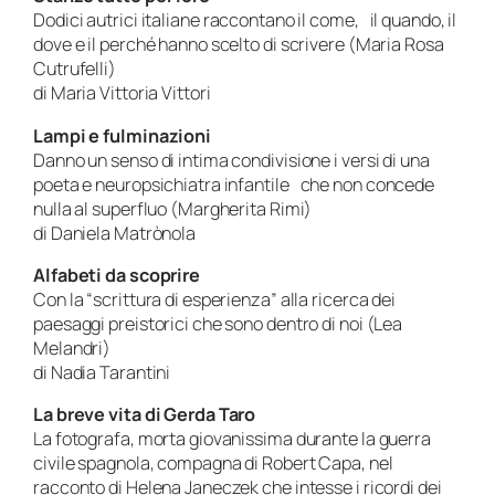
Dodici autrici italiane raccontano il come, il quando, il
dove e il perché hanno scelto di scrivere (Maria Rosa
Cutrufelli)
di Maria Vittoria Vittori
Lampi e fulminazioni
Danno un senso di intima condivisione i versi di una
poeta e neuropsichiatra infantile che non concede
nulla al superfluo (Margherita Rimi)
di Daniela Matrònola
Alfabeti da scoprire
Con la “scrittura di esperienza” alla ricerca dei
paesaggi preistorici che sono dentro di noi (Lea
Melandri)
di Nadia Tarantini
La breve vita di Gerda Taro
La fotografa, morta giovanissima durante la guerra
civile spagnola, compagna di Robert Capa, nel
racconto di Helena Janeczek che intesse i ricordi dei