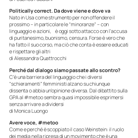
Politically correct. Da dove viene e dove va
Nato in Usa come strumento per non offendere il
prossimo – in particolare le “minoranze” – con
linguaggio e azioni, è oggi sotto attacco con l’accusa
di puritanesimo, buonismo, censura. Forse è vero che
ha fatto il suo corso, ma ciò che conta è essere educati
e rispettare gli altri
di Alessandra Quattrocchi
Perché dal dialogo siamo passate allo scontro?
C’è una barriera del linguaggio che i diversi
“schieramenti” femministi alzano su chiunque
dissenta o abbia un’opinione diversa. Dal dibattito sulla
GPA al #metoo sembra quasi impossibile esprimersi
senza arrivare a dividersi
di Monica Luongo
Avere voce, #metoo
Come e perché è scoppiato il caso Weinstein: il ruolo
dei media nella ripresa di un movimento che è una