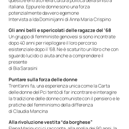
questo è entrato nella cultura politica della sinistra
italiana. Eppure le donne sono una forza
potenzialmente davvero egemone
Intervista a Ida Dominijanni di Anna Maria Crispino
Gli anni belli e spericolati delle ragazze del ‘68
Un gruppo di femministe genovesi si sono incontrate
dopo 40 anni per riepilogare il loro percorso
esistenziale dopo il ’68. Ne è scaturito un libro che con
sguardo lucido ci aiuta anche a comprendere il
presente
di Bia Sarasini
Puntare sulla forza delle donne
Trent’anni fa, una esperienza unica come la Carta
delle donne del Pci tentò di far incontrare e interagire
la tradizione delle donne comuniste con il pensiero e le
pratiche del femminismo della differenza
di Claudia Mancina
Alla rivoluzione vestita “da borghese”
Elena Marinucci ci racconta, alla soglia dei 90 anni, la