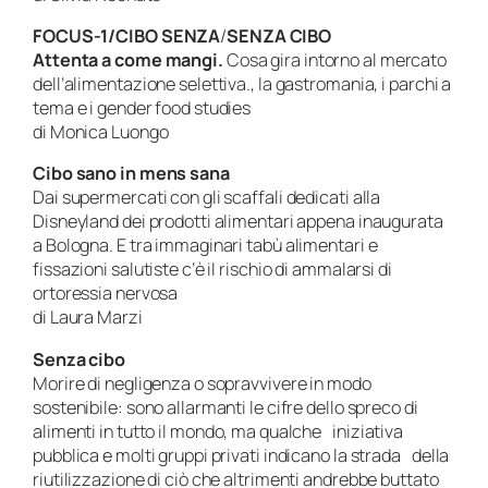
FOCUS-1/CIBO SENZA
/
SENZA CIBO
Attenta a come mangi.
Cosa gira intorno al mercato
dell’alimentazione selettiva., la gastromania, i parchi a
tema e i gender food studies
di Monica Luongo
Cibo sano in mens sana
Dai supermercati con gli scaffali dedicati alla
Disneyland dei prodotti alimentari appena inaugurata
a Bologna. E tra immaginari tabù alimentari e
fissazioni salutiste c’è il rischio di ammalarsi di
ortoressia nervosa
di Laura Marzi
Senza cibo
Morire di negligenza o sopravvivere in modo
sostenibile: sono allarmanti le cifre dello spreco di
alimenti in tutto il mondo, ma qualche iniziativa
pubblica e molti gruppi privati indicano la strada della
riutilizzazione di ciò che altrimenti andrebbe buttato