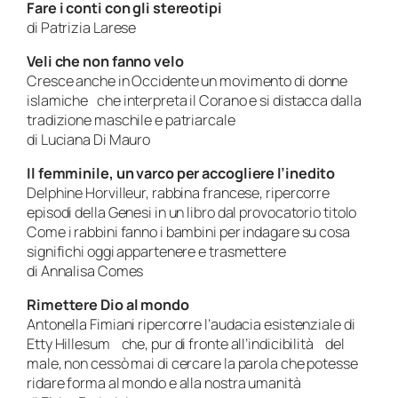
Fare i conti con gli stereotipi
di Patrizia Larese
Veli che non fanno velo
Cresce anche in Occidente un movimento di donne
islamiche che interpreta il Corano e si distacca dalla
tradizione maschile e patriarcale
di Luciana Di Mauro
Il femminile, un varco per accogliere l’inedito
Delphine Horvilleur, rabbina francese, ripercorre
episodi della Genesi in un libro dal provocatorio titolo
Come i rabbini fanno i bambini per indagare su cosa
significhi oggi appartenere e trasmettere
di Annalisa Comes
Rimettere Dio al mondo
Antonella Fimiani ripercorre l’audacia esistenziale di
Etty Hillesum che, pur di fronte all’indicibilità del
male, non cessò mai di cercare la parola che potesse
ridare forma al mondo e alla nostra umanità