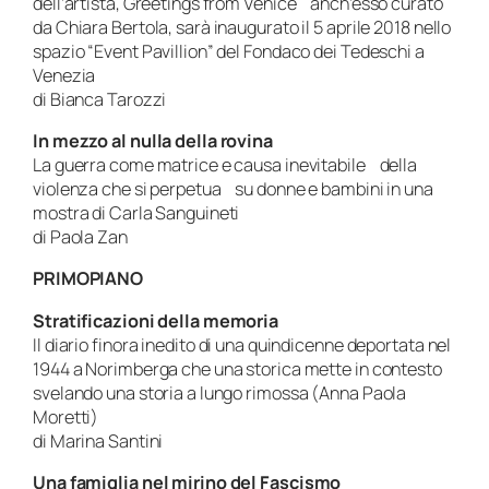
dell’artista, Greetings from Venice anch’esso curato
da Chiara Bertola, sarà inaugurato il 5 aprile 2018 nello
spazio “Event Pavillion” del Fondaco dei Tedeschi a
Venezia
di Bianca Tarozzi
In mezzo al nulla della rovina
La guerra come matrice e causa inevitabile della
violenza che si perpetua su donne e bambini in una
mostra di Carla Sanguineti
di Paola Zan
PRIMOPIANO
Stratificazioni della memoria
Il diario finora inedito di una quindicenne deportata nel
1944 a Norimberga che una storica mette in contesto
svelando una storia a lungo rimossa (Anna Paola
Moretti)
di Marina Santini
Una famiglia nel mirino del Fascismo