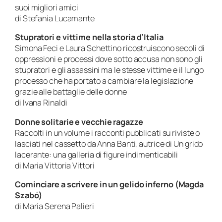
suoi migliori amici
di Stefania Lucamante
Stupratori e vittime nella storia d’Italia
Simona Feci e Laura Schettino ricostruiscono secoli di
oppressioni e processi dove sotto accusa non sono gli
stupratori e gli assassini ma le stesse vittime e il lungo
processo che ha portato a cambiare la legislazione
grazie alle battaglie delle donne
di Ivana Rinaldi
Donne solitarie e vecchie ragazze
Raccolti in un volume i racconti pubblicati su riviste o
lasciati nel cassetto da Anna Banti, autrice di Un grido
lacerante: una galleria di figure indimenticabili
di Maria Vittoria Vittori
Cominciare a scrivere in un gelido inferno (Magda
Szabó)
di Maria Serena Palieri