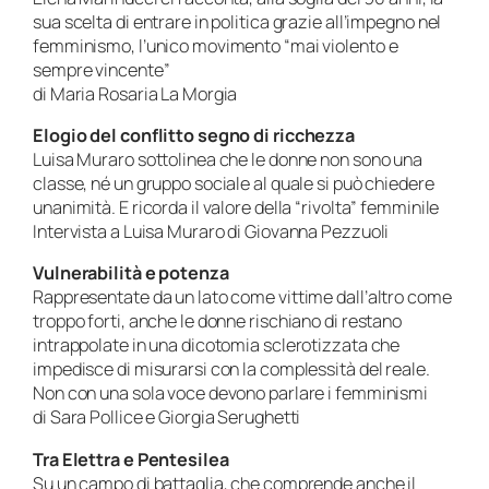
sua scelta di entrare in politica grazie all’impegno nel
femminismo, l’unico movimento “mai violento e
sempre vincente”
di Maria Rosaria La Morgia
Elogio del conflitto segno di ricchezza
Luisa Muraro sottolinea che le donne non sono una
classe, né un gruppo sociale al quale si può chiedere
unanimità. E ricorda il valore della “rivolta” femminile
Intervista a Luisa Muraro di Giovanna Pezzuoli
Vulnerabilità e potenza
Rappresentate da un lato come vittime dall’altro come
troppo forti, anche le donne rischiano di restano
intrappolate in una dicotomia sclerotizzata che
impedisce di misurarsi con la complessità del reale.
Non con una sola voce devono parlare i femminismi
di Sara Pollice e Giorgia Serughetti
Tra Elettra e Pentesilea
Su un campo di battaglia, che comprende anche il