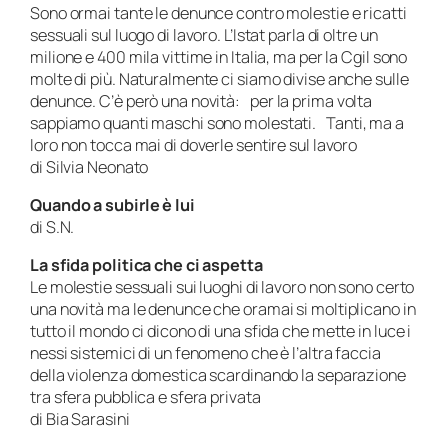
Sono ormai tante le denunce contro molestie e ricatti
sessuali sul luogo di lavoro. L’Istat parla di oltre un
milione e 400 mila vittime in Italia, ma per la Cgil sono
molte di più. Naturalmente ci siamo divise anche sulle
denunce. C’è però una novità: per la prima volta
sappiamo quanti maschi sono molestati. Tanti, ma a
loro non tocca mai di doverle sentire sul lavoro
di Silvia Neonato
Quando a subirle è lui
di S.N.
La sfida politica che ci aspetta
Le molestie sessuali sui luoghi di lavoro non sono certo
una novità ma le denunce che oramai si moltiplicano in
tutto il mondo ci dicono di una sfida che mette in luce i
nessi sistemici di un fenomeno che è l’altra faccia
della violenza domestica scardinando la separazione
tra sfera pubblica e sfera privata
di Bia Sarasini