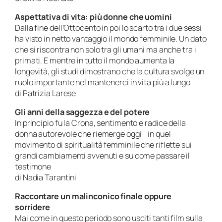
Aspettativa di vita: più donne che uomini
Dalla fine dell’Ottocento in poi lo scarto tra i due sessi
ha visto in netto vantaggio il mondo femminile. Un dato
che si riscontra non solo tra gli umani ma anche tra i
primati. E mentre in tutto il mondo aumenta la
longevità, gli studi dimostrano che la cultura svolge un
ruolo importante nel mantenerci in vita più a lungo
di Patrizia Larese
Gli anni della saggezza e del potere
In principio fu la Crona, sentimento e radice della
donna autorevole che riemerge oggi in quel
movimento di spiritualità femminile che riflette sui
grandi cambiamenti avvenuti e su come passare il
testimone
di Nadia Tarantini
Raccontare un malinconico finale oppure
sorridere
Mai come in questo periodo sono usciti tanti film sulla