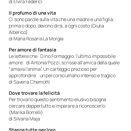
di Elvira Federici
Il profumo di una vita
Ci sono parole sulla vita che una madre e una figlia,
prima o dopo, devono dirsi, a ogni costo (Giulia
Alberico)
di Maria Rosaria La Morgia
Per amore di fantasia
Le lettere che D ino Formaggio, l’ultimo impossibile
amore di Antonia Pozzi, scrisse all’amica della quale
“amava l’anima”. Un carteggio prezioso per
approfondire un percorso umano intenso e tragico
di Saveria Chemotti
Dove trovare la felicità
Per trovarlo questo sentimento elusivo bisogna
cercare dappertutto e imparare a riconoscerlo
(Marika Borrelli)
di Silvana Maja
Stanze tutte per loro