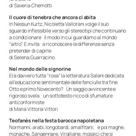
di Saveria Chemotti
Il cuore di tenebra che ancora ci abita
In Nessun Kurtz, Nicoletta Vallorani volge il suo
sguardo inflessibile verso gli stereotipi che continuano
a condizionare il modo in cui guardiamo al mondo
“altro”. E invita a riconoscere le differenze senza
pretender di capirle
di Serena Guarracino
Nel mondo delle signorine
Era davvero tutta “rosa” la letteratura Salani dedicata
all’educazione sentimentale delle fanciulle tra fine
Otto e primo Novecento? Un saggio avvincente e
rigoroso svela un sottotesto ricco di sfumature
anticonformiste
di Maria Vittoria Vittori
Teofanès nella festa barocca napoletana
Normanni, arabi, longobardi, amalfitani; e poi maghe,
monache, Sangennare, Virgiliane, mosaici che si