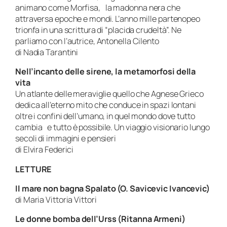
animano come Morfisa, la madonna nera che
attraversa epoche e mondi. L’anno mille partenopeo
trionfa in una scrittura di “placida crudeltà”. Ne
parliamo con l’autrice, Antonella Cilento
di Nadia Tarantini
Nell’incanto delle sirene, la metamorfosi della
vita
Un atlante delle meraviglie quello che Agnese Grieco
dedica all’eterno mito che conduce in spazi lontani
oltre i confini dell’umano, in quel mondo dove tutto
cambia e tutto è possibile. Un viaggio visionario lungo
secoli di immagini e pensieri
di Elvira Federici
LETTURE
Il mare non bagna Spalato (O. Savicevic Ivancevic)
di Maria Vittoria Vittori
Le donne bomba dell’Urss (Ritanna Armeni)