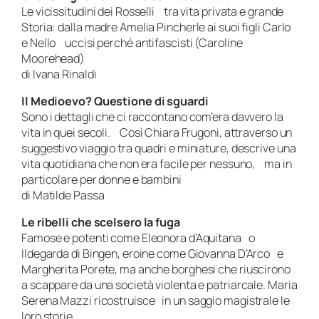
Le vicissitudini dei Rosselli tra vita privata e grande
Storia: dalla madre Amelia Pincherle ai suoi figli Carlo
e Nello uccisi perché antifascisti (Caroline
Moorehead)
di Ivana Rinaldi
Il Medioevo? Questione di sguardi
Sono i dettagli che ci raccontano com’era davvero la
vita in quei secoli. Così Chiara Frugoni, attraverso un
suggestivo viaggio tra quadri e miniature, descrive una
vita quotidiana che non era facile per nessuno, ma in
particolare per donne e bambini
di Matilde Passa
Le ribelli che scelsero la fuga
Famose e potenti come Eleonora d’Aquitana o
Ildegarda di Bingen, eroine come Giovanna D’Arco e
Margherita Porete, ma anche borghesi che riuscirono
a scappare da una società violenta e patriarcale. Maria
Serena Mazzi ricostruisce in un saggio magistrale le
loro storie