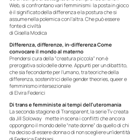
Web, si confrontano vari femminismi: la posta in gioco
è il significato della differenza e la postura che si
assume nella polemica con l’altra. Che può essere
fonte di civiltà
di Gisella Modica
Differenza, differenze, in-differenza Come
convocare il mondo al materno
Prendersi cura della “creatura piccola” non è
prerogativa solo delle donne. Appunti per un dibattito,
che sia fecondante per l’umano, tra teoriche della
differenza, sostenitrici delle gender theories, queer e
femminismo intersezionale
di Elvira Federici
Di trans e femministe ai tempi dell’uteromania
La seconda stagione di Transparent, la serie Tv creata
da Jill Soloway mette in scena i conflitti che ancora
oppongono il mondo delle “nate donne” da quello di chi
ha deciso di essere donna o di non scegliere un’identità
di Federica Fabbiani