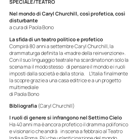
SPECIALE/TEATRO
Nel mondo di Caryl Churchill, così profetica, così
disturbante
a cura di Paola Bono
La sfida di un teatro politico e profetico
Compirà 80 anni a settembre Caryl Churchill, la
drammaturga definita la «madre della reinvenzione».
Con il suo linguaggio teatrale ha scardinato non solo la
scena ma il modo stesso di pensare il mondo e i ruoli
imposti dalla società e dalla storia. L’Italia finalmente
la scopre grazie a una casa editrice e a un progetto
multimediale
di Paola Bono
Bibliografia
(Caryl Churchill)
I ruoli di genere si infrangono nel
Settimo Cielo
Ha 40 anni ma è ancora profetico il dramma polifonico
e visionario che andrà in scena a febbraio al Teatro
India a Roma. Più che un’anticipazione del mondo