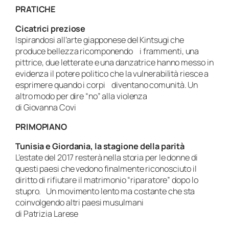
PRATICHE
Cicatrici preziose
Ispirandosi all’arte giapponese del Kintsugi che
produce bellezza ricomponendo i frammenti, una
pittrice, due letterate e una danzatrice hanno messo in
evidenza il potere politico che la vulnerabilità riesce a
esprimere quando i corpi diventano comunità. Un
altro modo per dire “no” alla violenza
di Giovanna Covi
PRIMOPIANO
Tunisia e Giordania, la stagione della parità
L’estate del 2017 resterà nella storia per le donne di
questi paesi che vedono finalmente riconosciuto il
diritto di rifiutare il matrimonio “riparatore” dopo lo
stupro. Un movimento lento ma costante che sta
coinvolgendo altri paesi musulmani
di Patrizia Larese