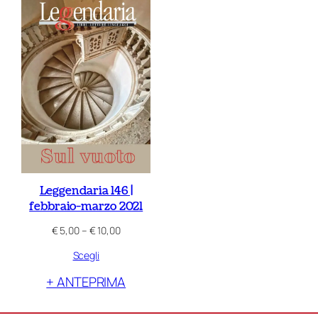
Leggendaria 146 |
febbraio-marzo 2021
Fascia
€
5,00
–
€
10,00
di
Scegli
prezzo:
da
+ ANTEPRIMA
€ 5,00
a
€ 10,00