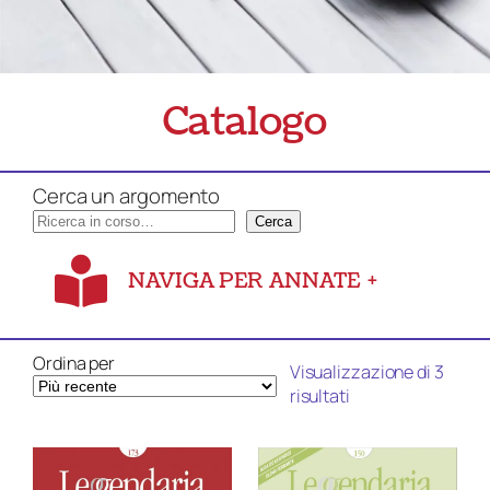
Catalogo
Cerca un argomento
Cerca
NAVIGA PER ANNATE
+
Ordina per
Visualizzazione di 3
Ordina
risultati
in
base
al