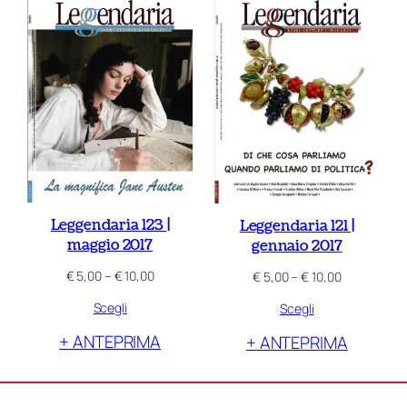
Leggendaria 123 |
Leggendaria 121 |
maggio 2017
gennaio 2017
Fascia
€
5,00
–
€
10,00
Fascia
€
5,00
–
€
10,00
di
di
Scegli
Scegli
prezzo:
prezzo:
da
da
+ ANTEPRIMA
+ ANTEPRIMA
€ 5,00
€ 5,00
a
a
€ 10,00
€ 10,00