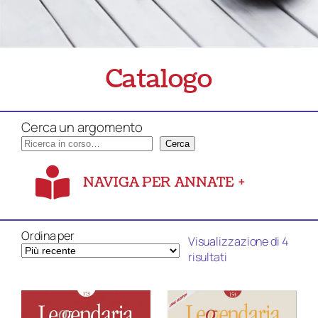
Catalogo
Cerca un argomento
Cerca
NAVIGA PER ANNATE
+
Ordina per
Visualizzazione di 4
Ordina
risultati
in
base
al