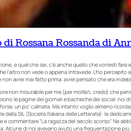
do di Rossana Rossanda di An
zione, e quel che sei, c’è anche quello che vorresti fare e
iò che l’altro non vede o appena intravede. L’ho percepit
 non avrei mai fatto prima: avrei pensato che era indeb
lore non misurabile per me (per molte/i, credo) che pens
ono le pagine dei giornali e bacheche dei social: noi 
forse, un po’ calmata. Ma intanto voglio almeno ricorda
ale della SIL (Società Italiana delle Letterate): le ded
ere e commentare “
La ragazza del secolo scorso
”. Ne abb
ta. Alcune di noi avevano avuto una frequentazione più o 