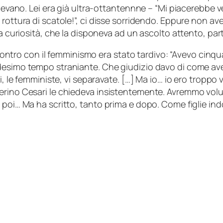
cevano. Lei era già ultra-ottantennne – “
Mi piacerebbe ve
rottura di scatole!
”, ci disse sorridendo. Eppure non avev
la curiosità, che la disponeva ad un ascolto attento, pa
ncontro con il femminismo era stato tardivo: “A
vevo cinquan
desimo tempo straniante. Che giudizio davo di come av
i, le femministe, vi separavate. […] Ma io… io ero troppo
erino Cesari le chiedeva insistentemente. Avremmo volu
 poi… Ma ha scritto, tanto prima e dopo. Come figlie i