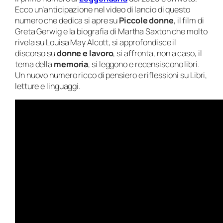
Ecco un’anticipazione nel video di lancio di questo
numero che dedica si apre su
Piccole donne
, il film di
Greta Gerwig e la biografia di Martha Saxton che molto
rivela su Louisa May Alcott, si approfondisce il
discorso su
donne e lavoro
, si affronta, non a caso, il
tema della
memoria
, si leggono e recensiscono libri.
Un nuovo numero ricco di pensiero e riflessioni su Libri,
letture e linguaggi.