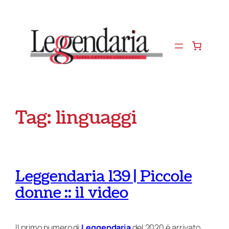
Vai
al
contenuto
Tag:
linguaggi
Leggendaria 139 | Piccole
donne :: il video
Il primo numero di
Leggendaria
del 2020 è arrivato.