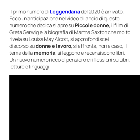
Il primo numero di
Leggendaria
del 2020 è arrivato.
Ecco un’anticipazione nel video di lancio di questo
numero che dedica si apre su
Piccole donne
, il film di
Greta Gerwig e la biografia di Martha Saxton che molto
rivela su Louisa May Alcott, si approfondisce il
discorso su
donne e lavoro
, si affronta, non a caso, il
tema della
memoria
, si leggono e recensiscono libri.
Un nuovo numero ricco di pensiero e riflessioni su Libri,
letture e linguaggi.