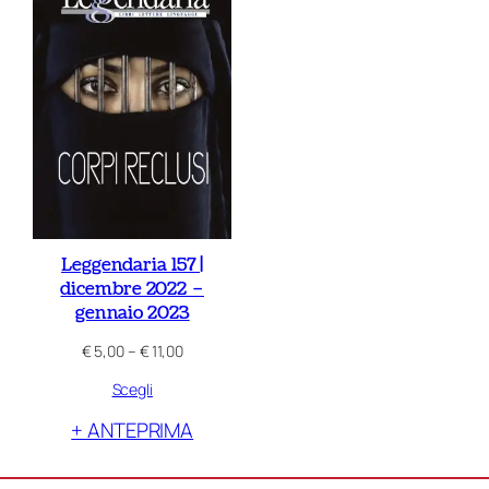
Leggendaria 157 |
dicembre 2022 –
gennaio 2023
Fascia
€
5,00
–
€
11,00
di
Scegli
prezzo:
da
+ ANTEPRIMA
€ 5,00
a
€ 11,00