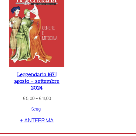
Leggendaria 167 |
agosto – settembre
2024
Fascia
€
5,00
–
€
11,00
di
Scegli
prezzo:
da
+ ANTEPRIMA
€ 5,00
a
€ 11,00