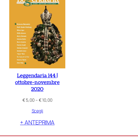
Leggendaria 144 |
ottobre-novembre
2020
Fascia
€
5,00
–
€
10,00
di
Scegli
prezzo:
da
+ ANTEPRIMA
€ 5,00
a
€ 10,00