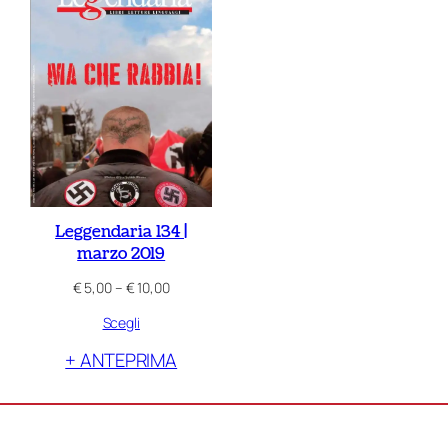
Leggendaria 134 |
marzo 2019
Fascia
€
5,00
–
€
10,00
di
Scegli
prezzo:
da
+ ANTEPRIMA
€ 5,00
a
€ 10,00