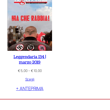
Leggendaria 134 |
marzo 2019
Fascia
€
5,00
–
€
10,00
di
Scegli
prezzo:
da
+ ANTEPRIMA
€ 5,00
a
€ 10,00