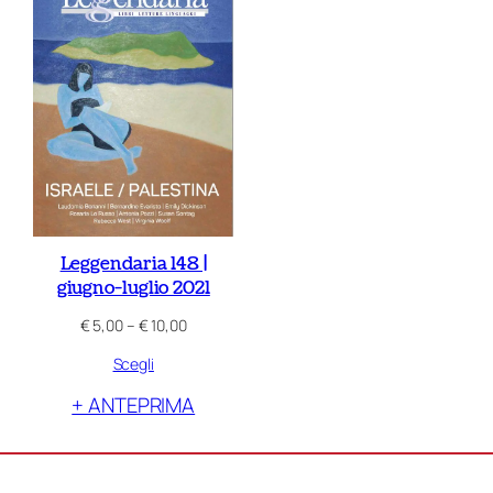
Leggendaria 148 |
giugno-luglio 2021
Fascia
€
5,00
–
€
10,00
di
Scegli
prezzo:
da
+ ANTEPRIMA
€ 5,00
a
€ 10,00