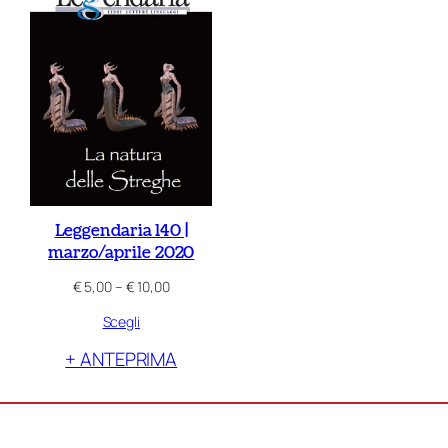
Leggendaria 140 |
marzo/aprile 2020
Fascia
€
5,00
–
€
10,00
di
Scegli
prezzo:
da
+ ANTEPRIMA
€ 5,00
a
€ 10,00