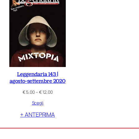
Leggendaria 143 |
agosto-settembre 2020
Fascia
€
5,00
–
€
12,00
di
Scegli
prezzo:
da
+ ANTEPRIMA
€ 5,00
a
€ 12,00