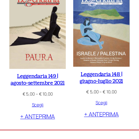
più
recente
Leggendaria 148 |
Leggendaria 149 |
giugno-luglio 2021
agosto-settembre 2021
Fascia
€
5,00
–
€
10,00
Fascia
€
5,00
–
€
10,00
di
di
Scegli
prezzo:
Scegli
prezzo:
da
da
+ ANTEPRIMA
€ 5,00
+ ANTEPRIMA
€ 5,00
a
a
€ 10,00
€ 10,00