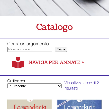
Catalogo
Cerca un argomento
Cerca
NAVIGA PER ANNATE
+
Ordina per
Visualizzazione di 2
Ordina
risultati
in
base
al