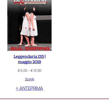
Leggendaria 135 |
maggio 2019
Fascia
€
5,00
–
€
10,00
di
Scegli
prezzo:
da
+ ANTEPRIMA
€ 5,00
a
€ 10,00