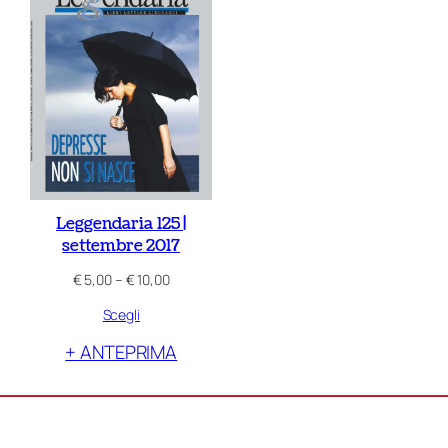
Leggendaria 125 |
settembre 2017
Fascia
€
5,00
–
€
10,00
di
Scegli
prezzo:
da
+ ANTEPRIMA
€ 5,00
a
€ 10,00