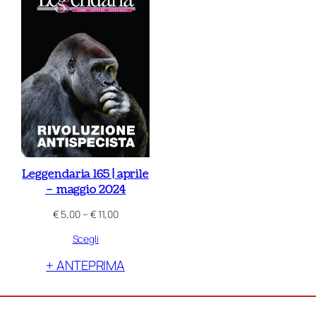
Leggendaria 165 | aprile
– maggio 2024
Fascia
€
5,00
–
€
11,00
di
Scegli
prezzo:
da
+ ANTEPRIMA
€ 5,00
a
€ 11,00