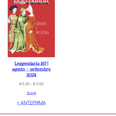
Leggendaria 167 |
agosto – settembre
2024
Fascia
€
5,00
–
€
11,00
di
Scegli
prezzo:
da
+ ANTEPRIMA
€ 5,00
a
€ 11,00