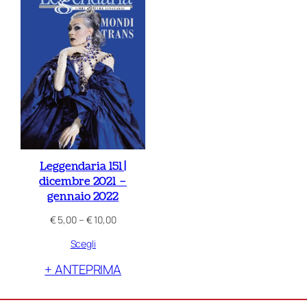
Leggendaria 151 |
dicembre 2021 –
gennaio 2022
Fascia
€
5,00
–
€
10,00
di
Scegli
prezzo:
da
+ ANTEPRIMA
€ 5,00
a
€ 10,00