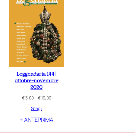
Leggendaria 144 |
ottobre-novembre
2020
Fascia
€
5,00
–
€
10,00
di
Scegli
prezzo:
da
+ ANTEPRIMA
€ 5,00
a
€ 10,00