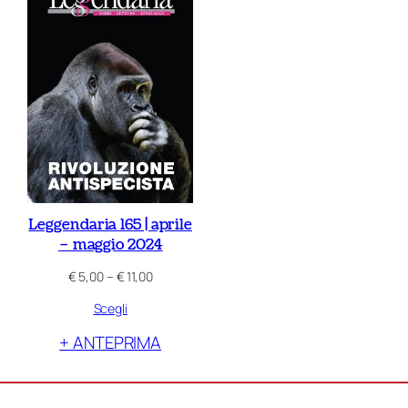
Leggendaria 165 | aprile
– maggio 2024
Fascia
€
5,00
–
€
11,00
di
Scegli
prezzo:
da
+ ANTEPRIMA
€ 5,00
a
€ 11,00