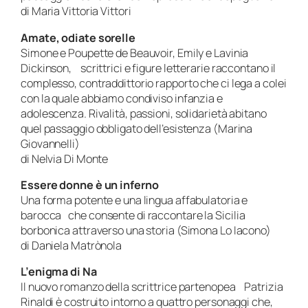
di Maria Vittoria Vittori
Amate, odiate sorelle
Simone e Poupette de Beauvoir, Emily e Lavinia
Dickinson, scrittrici e figure letterarie raccontano il
complesso, contraddittorio rapporto che ci lega a colei
con la quale abbiamo condiviso infanzia e
adolescenza. Rivalità, passioni, solidarietà abitano
quel passaggio obbligato dell’esistenza (Marina
Giovannelli)
di Nelvia Di Monte
Essere donne è un inferno
Una forma potente e una lingua affabulatoria e
barocca che consente di raccontare la Sicilia
borbonica attraverso una storia (Simona Lo Iacono)
di Daniela Matrònola
L’enigma di Na
Il nuovo romanzo della scrittrice partenopea Patrizia
Rinaldi è costruito intorno a quattro personaggi che,