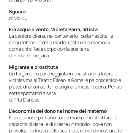
di Giovanna Pezzuoli
Sguardi
di Mo. Lu
Fra acqua e vento. Violeta Parra, artista
La cantora cilena, nel centenario della nascita e
cinquantenario della morte, resta nella memoria
come chi si fece corpo con la sua terra
di Paola Meneganti
Migrante e prostituta
Un furgoncino parcheggiato in una stradina laterale
vicinissima al Teatro Eliseo, a Roma, è palcoscenico e
platea di una insolita e originale messinscena. Per soli
sette spettatori a sera
di Titti Danese
L’economia del dono nel nome del materno
È la relazione primaria con la madre che struttura la
capacità di dare e di creare un mondo dove non
prevalga la logica dello scambio, come dimostrano le