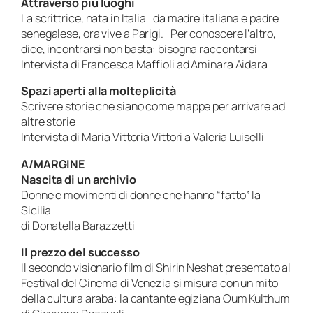
Attraverso più luoghi
La scrittrice, nata in Italia da madre italiana e padre
senegalese, ora vive a Parigi. Per conoscere l’altro,
dice, incontrarsi non basta: bisogna raccontarsi
Intervista di Francesca Maffioli ad Aminara Aidara
Spazi aperti alla molteplicità
Scrivere storie che siano come mappe per arrivare ad
altre storie
Intervista di Maria Vittoria Vittori a Valeria Luiselli
A/MARGINE
Nascita di un archivio
Donne e movimenti di donne che hanno “fatto” la
Sicilia
di Donatella Barazzetti
Il prezzo del successo
Il secondo visionario film di Shirin Neshat presentato al
Festival del Cinema di Venezia si misura con un mito
della cultura araba: la cantante egiziana Oum Kulthum