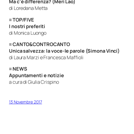
Ma c’è differenza? (Meri Lao)
di Loredana Metta
≡
TOP/FIVE
I nostri preferiti
di Monica Luongo
≡
CANTO&CONTROCANTO
Unica salvezza: la voce-le parole (Simona Vinci)
di Laura Marzi e Francesca Maffioli
≡
NEWS
Appuntamenti e notizie
a cura di Giulia Crispino
13 Novembre 2017