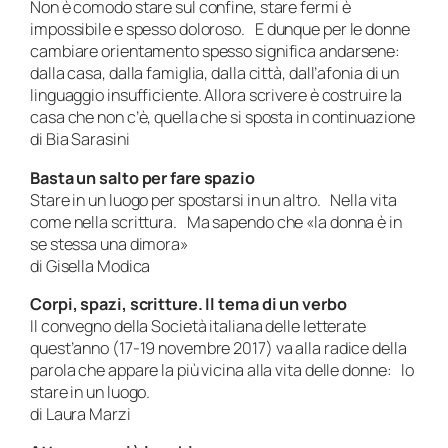
Non è comodo stare sul confine, stare fermi è
impossibile e spesso doloroso. E dunque per le donne
cambiare orientamento spesso significa andarsene:
dalla casa, dalla famiglia, dalla città, dall’afonia di un
linguaggio insufficiente. Allora scrivere è costruire la
casa che non c’è, quella che si sposta in continuazione
di Bia Sarasini
Basta un salto per fare spazio
Stare in un luogo per spostarsi in un altro. Nella vita
come nella scrittura. Ma sapendo che «la donna è in
se stessa una dimora»
di Gisella Modica
Corpi, spazi, scritture. Il tema di un verbo
Il convegno della Società italiana delle letterate
quest’anno (17-19 novembre 2017) va alla radice della
parola che appare la più vicina alla vita delle donne: lo
stare in un luogo.
di Laura Marzi