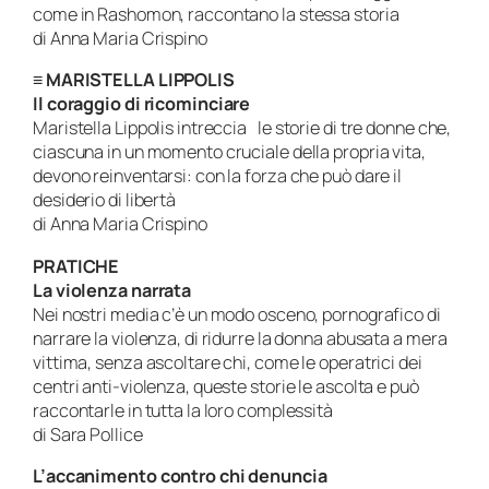
come in Rashomon, raccontano la stessa storia
di Anna Maria Crispino
≡
MARISTELLA LIPPOLIS
Il coraggio di ricominciare
Maristella Lippolis intreccia le storie di tre donne che,
ciascuna in un momento cruciale della propria vita,
devono reinventarsi: con la forza che può dare il
desiderio di libertà
di Anna Maria Crispino
PRATICHE
La violenza narrata
Nei nostri media c’è un modo osceno, pornografico di
narrare la violenza, di ridurre la donna abusata a mera
vittima, senza ascoltare chi, come le operatrici dei
centri anti-violenza, queste storie le ascolta e può
raccontarle in tutta la loro complessità
di Sara Pollice
L’accanimento contro chi denuncia