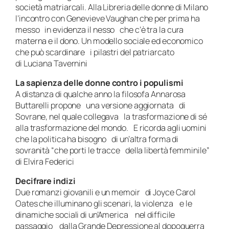
società matriarcali. Alla Libreria delle donne di Milano
l’incontro con Genevieve Vaughan che per prima ha
messo in evidenza il nesso che c’è tra la cura
materna e il dono. Un modello sociale ed economico
che può scardinare i pilastri del patriarcato
di Luciana Tavernini
La sapienza delle donne contro i populismi
A distanza di qualche anno la filosofa Annarosa
Buttarelli propone una versione aggiornata di
Sovrane, nel quale collegava la trasformazione di sé
alla trasformazione del mondo. E ricorda agli uomini
che la politica ha bisogno di un’altra forma di
sovranità “che porti le tracce della libertà femminile”
di Elvira Federici
Decifrare indizi
Due romanzi giovanili e un memoir di Joyce Carol
Oates che illuminano gli scenari, la violenza e le
dinamiche sociali di un’America nel difficile
passaggio dalla Grande Depressione al dopoguerra