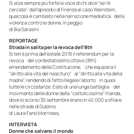
Si alza sempre più forte la voce di chi dice “se l’è
cercata”: dall’episodio di Firenze al caso Weinstein,
qualcosa è cambiato nella narrazione mediatica della
violenza contro le donne. In peggio
di Bia Sarasini
REPORTAGE
Strada in salita per la revoca dell’8th
Si terrà prima dell’estate 2018 il referendum per la
revoca del contestatissimo ottavo (8th)
emendamento della Costituzione, che equipara il
“diritto alla vita del nascituro” al “diritto alla vita della
madre”, rendendo di fatto illegale l’aborto in quasi
tutte le circostanze. Esito di una lunga battaglia del
movimento delle donne della “cattolicissima” Irlanda,
dove lo scorso 30 settembre erano in 40.000 a sfilare
nelle strade di Dublino
di Laura Fano Morrissey
INTERVISTA
Donne che salvano il mondo