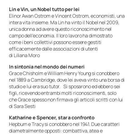
Lin e Vin, un Nobel tutto per lei
Elinor Awan Ostrom e Vincent Ostrom, economisti, una
intera vita insieme. Ma Lin ha vinto il Nobel nel 2009,
unica donna ad avere questo riconoscimento nel
campo dell’economia. Il loro lavoro ha dimostrato
come i beni collettivi possono essere gestiti
efficacemente dalle associazioni di utenti
di Liliana Moro
In sintonia nel mondo dei numeri
Grace Chisholm e William Henry Young si conobbero
nel 1889 a Cambridge, dove lei aveva vinto una borsa di
studio e lui era suo tutor. Si sposarono ed ebbero sei
figli, ricevendo entrambi molti riconoscimenti, solo
che Grace spesso non firmava gli articoli scritti con lui
di Sara Sesti
Katharine e Spencer, star a confronto
Hepburn e Tracy si conobbero nel 1941. Due caratteri
diametralmente opposti: combattiva, atea e