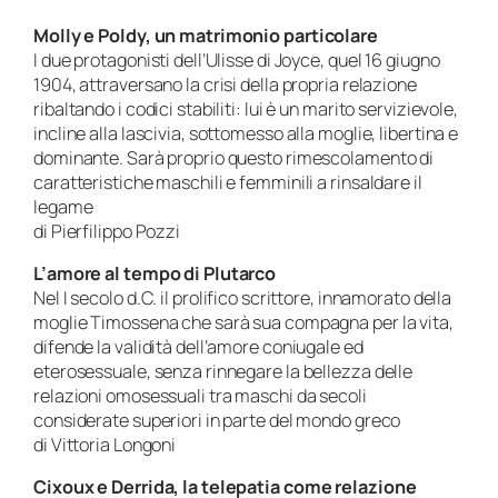
Molly e Poldy, un matrimonio particolare
I due protagonisti dell’Ulisse di Joyce, quel 16 giugno
1904, attraversano la crisi della propria relazione
ribaltando i codici stabiliti: lui è un marito servizievole,
incline alla lascivia, sottomesso alla moglie, libertina e
dominante. Sarà proprio questo rimescolamento di
caratteristiche maschili e femminili a rinsaldare il
legame
di Pierfilippo Pozzi
L’amore al tempo di Plutarco
Nel I secolo d.C. il prolifico scrittore, innamorato della
moglie Timossena che sarà sua compagna per la vita,
difende la validità dell’amore coniugale ed
eterosessuale, senza rinnegare la bellezza delle
relazioni omosessuali tra maschi da secoli
considerate superiori in parte del mondo greco
di Vittoria Longoni
Cixoux e Derrida, la telepatia come relazione