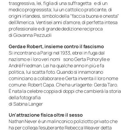
trasgressiva, lei, figlia di una suffragetta e di un
medico progressista; lui un cattolico praticante, di
origini irlandesi, simbolo della “faccia buona e onesta”
dell’America. Ventisei anni d’amore, di perfetta intesa
professionale e di grande dedizione reciproca
di Giovanna Pezzuoli
Gerda e Robert, insieme contro il fascismo
Si incontrano a Parigi nel 1933, ebrei in fuga dal
nazismo e i loro veri nomi sono Gerta Pohorylle e
André Friedman. Lei ha qualche anno in più e fa
politica, lui scatta foto. Quando si innamorano
cominciano a collaborare e Gerta inventa il loro nome
comune: Robert Capa. Che ha un’agente: Gerda Taro.
È nata la celebre coppia di doppi che cambierà la storia
della fotografia
di Sabina Langer
Un’attrazione fisica oltre il sesso
Nathan Never è un malinconico poliziotto privato che
ha per collega l’esuberante Rebecca Weaver detta