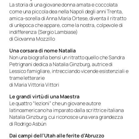
La storia di una giovane donna amata e coccolata
come una piccola dea nella Napoli degli anni Trenta,
amica-sorella di Anna Maria Ortese, diventa il ritratto
di un’epoca che appare, come la nostra, colpevole di
indifferenza (Sergio Lambiase)
di Giovanna Mozzillo
Una corsara di nome Natalia
Non una biografia bensì un ritratto quello che Sandra
Petrignani dedica a Natalia Ginzburg, autrice di
Lessico famigliare, intrecciando vicende esistenziali e
trame letterarie
di Maria Vittoria Vittori
Le grandi virtù di una Maestra
Le quattro “lezioni” che un giovane autore
latinoamericano ha imparato dalla scrittrice italiana
Natalia Ginzburg, cui riconosce una vera grandezza
di Rodrigo Asbún
Dai campi dell’Utah alle ferite d’Abruzzo