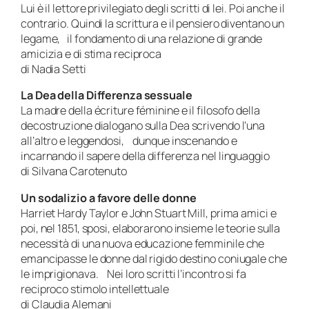
Lui è il lettore privilegiato degli scritti di lei. Poi anche il
contrario. Quindi la scrittura e il pensiero diventano un
legame, il fondamento di una relazione di grande
amicizia e di stima reciproca
di Nadia Setti
La Dea della Differenza sessuale
La madre della écriture féminine e il filosofo della
decostruzione dialogano sulla Dea scrivendo l’una
all’altro e leggendosi, dunque inscenando e
incarnando il sapere della differenza nel linguaggio
di Silvana Carotenuto
Un sodalizio a favore delle donne
Harriet Hardy Taylor e John Stuart Mill, prima amici e
poi, nel 1851, sposi, elaborarono insieme le teorie sulla
necessità di una nuova educazione femminile che
emancipasse le donne dal rigido destino coniugale che
le imprigionava. Nei loro scritti l’incontro si fa
reciproco stimolo intellettuale
di Claudia Alemani