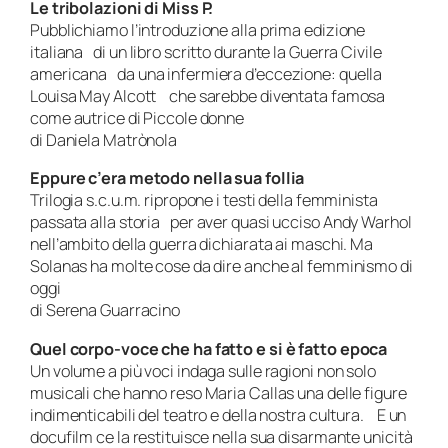
Le tribolazioni di Miss P.
Pubblichiamo l’introduzione alla prima edizione
italiana di un libro scritto durante la Guerra Civile
americana da una infermiera d’eccezione: quella
Louisa May Alcott che sarebbe diventata famosa
come autrice di Piccole donne
di Daniela Matrònola
Eppure c’era metodo nella sua follia
Trilogia s.c.u.m. ripropone i testi della femminista
passata alla storia per aver quasi ucciso Andy Warhol
nell’ambito della guerra dichiarata ai maschi. Ma
Solanas ha molte cose da dire anche al femminismo di
oggi
di Serena Guarracino
Quel corpo-voce che ha fatto e si è fatto epoca
Un volume a più voci indaga sulle ragioni non solo
musicali che hanno reso Maria Callas una delle figure
indimenticabili del teatro e della nostra cultura. E un
docufilm ce la restituisce nella sua disarmante unicità