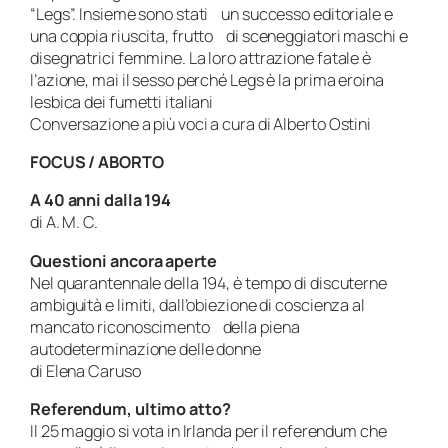
“Legs”. Insieme sono stati un successo editoriale e
una coppia riuscita, frutto di sceneggiatori maschi e
disegnatrici femmine. La loro attrazione fatale è
l’azione, mai il sesso perché Legs è la prima eroina
lesbica dei fumetti italiani
Conversazione a più voci a cura di Alberto Ostini
FOCUS / ABORTO
A 40 anni dalla 194
di A. M. C.
Questioni ancora aperte
Nel quarantennale della 194, è tempo di discuterne
ambiguità e limiti, dall’obiezione di coscienza al
mancato riconoscimento della piena
autodeterminazione delle donne
di Elena Caruso
Referendum, ultimo atto?
Il 25 maggio si vota in Irlanda per il referendum che