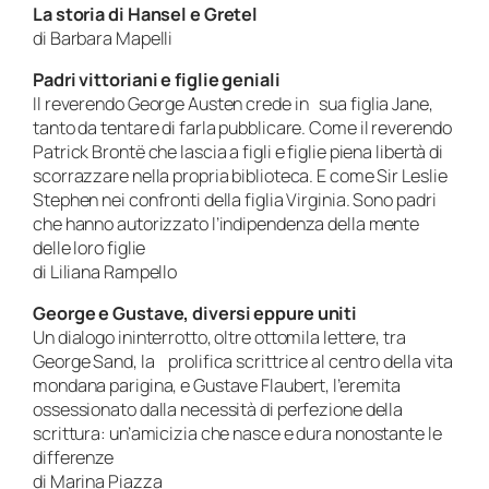
La storia di Hansel e Gretel
di Barbara Mapelli
Padri vittoriani e figlie geniali
Il reverendo George Austen crede in sua figlia Jane,
tanto da tentare di farla pubblicare. Come il reverendo
Patrick Brontë che lascia a figli e figlie piena libertà di
scorrazzare nella propria biblioteca. E come Sir Leslie
Stephen nei confronti della figlia Virginia. Sono padri
che hanno autorizzato l’indipendenza della mente
delle loro figlie
di Liliana Rampello
George e Gustave, diversi eppure uniti
Un dialogo ininterrotto, oltre ottomila lettere, tra
George Sand, la prolifica scrittrice al centro della vita
mondana parigina, e Gustave Flaubert, l’eremita
ossessionato dalla necessità di perfezione della
scrittura: un’amicizia che nasce e dura nonostante le
differenze
di Marina Piazza