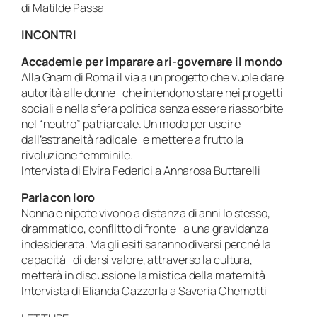
di Matilde Passa
INCONTRI
Accademie per imparare a ri-governare il mondo
Alla Gnam di Roma il via a un progetto che vuole dare
autorità alle donne che intendono stare nei progetti
sociali e nella sfera politica senza essere riassorbite
nel “neutro” patriarcale. Un modo per uscire
dall’estraneità radicale e mettere a frutto la
rivoluzione femminile.
Intervista di Elvira Federici a Annarosa Buttarelli
Parla con loro
Nonna e nipote vivono a distanza di anni lo stesso,
drammatico, conflitto di fronte a una gravidanza
indesiderata. Ma gli esiti saranno diversi perché la
capacità di darsi valore, attraverso la cultura,
metterà in discussione la mistica della maternità
Intervista di Elianda Cazzorla a Saveria Chemotti