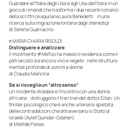
Guardare all’Italia dagli Usa e agli Usa dall’Italia in un
gioco di rimandi che trasforma i due recenti romanzi
della scrittrice aquilana Laura Benedetti in una
ricerca sulla migrazione lontana dagli stereotipi
di Serena Guarracino
≡ MARIA CHIARA RISOLDI
Distinguere e analizzare
Il movimento #MeToo ha messo in evidenza come il
patriarcato sia ancora vivo e vegeto nelle strutture
mentali profonde di uomini e donne
di Claudia Mancina
Se si risveglia un “altro senso”
Un incidente stradale e l’incontro con una donna
africana distruggono il tran tran del dottor Eitan. Un
thriller psicologico che è anche un’analisi spietata
delle contraddizioni che attraversano lo Stato di
Israele (Aylet Guindar-Goshen)
di Matilde Passa