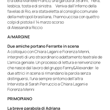
Era bella Marielle Franco, una garota di 38 anni, nera,
lesbica, tosta e di sinistra. Veniva dall’inferno della
favelas di Rio, era stata eletta al consiglio comunale
della metropoli brasiliana, l’hanno uccisa con quattro
colpi di pistola il 14 marzo scorso
di Alessandra Riccio
A/MARGINE
Due amiche portano Ferrante in scena
A colloquio con Chiara Lagani e Fiorenza Menni,
interpreti di uno straordinario adattamento teatrale de
L’amica geniale. Un processo di lettura e reinvenzione
che nasce dal lavoro del gruppo Fanny&Alexander: le
due attrici in scena si rimandano la parola senza
distinguersi, l’una sempre sintomo dell’altra
Intervista di Sarah Perruccio a Chiara Lagani e
Fiorenza Menni
PRIMOPIANO
La breve parabola di Adriana