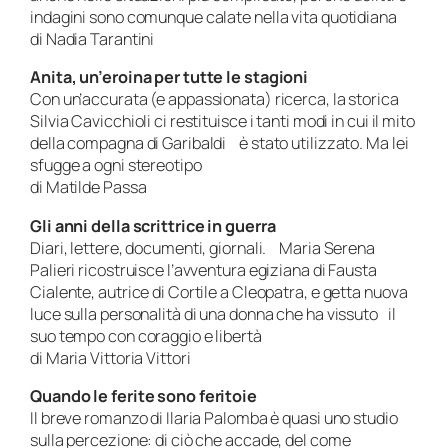
indagini sono comunque calate nella vita quotidiana
di Nadia Tarantini
Anita, un’eroina per tutte le stagioni
Con un’accurata (e appassionata) ricerca, la storica
Silvia Cavicchioli ci restituisce i tanti modi in cui il mito
della compagna di Garibaldi è stato utilizzato. Ma lei
sfugge a ogni stereotipo
di Matilde Passa
Gli anni della scrittrice in guerra
Diari, lettere, documenti, giornali. Maria Serena
Palieri ricostruisce l’avventura egiziana di Fausta
Cialente, autrice di Cortile a Cleopatra, e getta nuova
luce sulla personalità di una donna che ha vissuto il
suo tempo con coraggio e libertà
di Maria Vittoria Vittori
Quando le ferite sono feritoie
Il breve romanzo di Ilaria Palomba è quasi uno studio
sulla percezione: di ciò che accade, del come