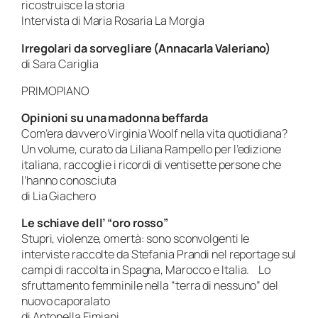
ricostruisce la storia
Intervista di Maria Rosaria La Morgia
Irregolari da sorvegliare (Annacarla Valeriano)
di Sara Cariglia
PRIMOPIANO
Opinioni su una madonna beffarda
Com’era davvero Virginia Woolf nella vita quotidiana?
Un volume, curato da Liliana Rampello per l’edizione
italiana, raccoglie i ricordi di ventisette persone che
l’hanno conosciuta
di Lia Giachero
Le schiave dell’ “oro rosso”
Stupri, violenze, omertà: sono sconvolgenti le
interviste raccolte da Stefania Prandi nel reportage sul
campi di raccolta in Spagna, Marocco e Italia. Lo
sfruttamento femminile nella “terra di nessuno” del
nuovo caporalato
di Antonella Fimiani