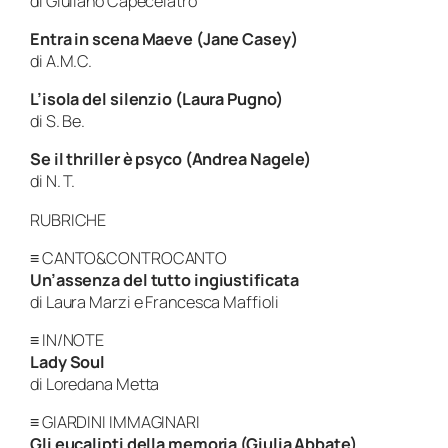
di Giuliano Capecelatro
Entra in scena Maeve (Jane Casey)
di A.M.C.
L’isola del silenzio (Laura Pugno)
di S. Be.
Se il thriller è psyco (Andrea Nagele)
di N. T.
RUBRICHE
≡ CANTO&CONTROCANTO
Un’assenza del tutto ingiustificata
di Laura Marzi e Francesca Maffioli
≡ IN/NOTE
Lady Soul
di Loredana Metta
≡ GIARDINI IMMAGINARI
Gli eucalipti della memoria (Giulia Abbate)