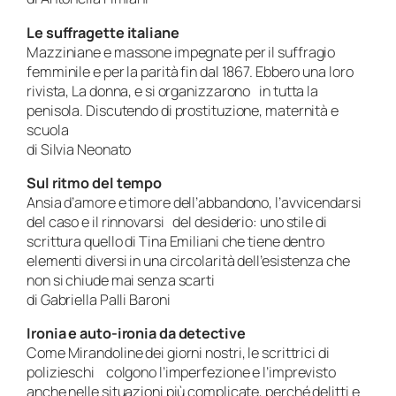
Le suffragette italiane
Mazziniane e massone impegnate per il suffragio
femminile e per la parità fin dal 1867. Ebbero una loro
rivista, La donna, e si organizzarono in tutta la
penisola. Discutendo di prostituzione, maternità e
scuola
di Silvia Neonato
Sul ritmo del tempo
Ansia d’amore e timore dell’abbandono, l’avvicendarsi
del caso e il rinnovarsi del desiderio: uno stile di
scrittura quello di Tina Emiliani che tiene dentro
elementi diversi in una circolarità dell’esistenza che
non si chiude mai senza scarti
di Gabriella Palli Baroni
Ironia e auto-ironia da detective
Come Mirandoline dei giorni nostri, le scrittrici di
polizieschi colgono l’imperfezione e l’imprevisto
anche nelle situazioni più complicate, perché delitti e