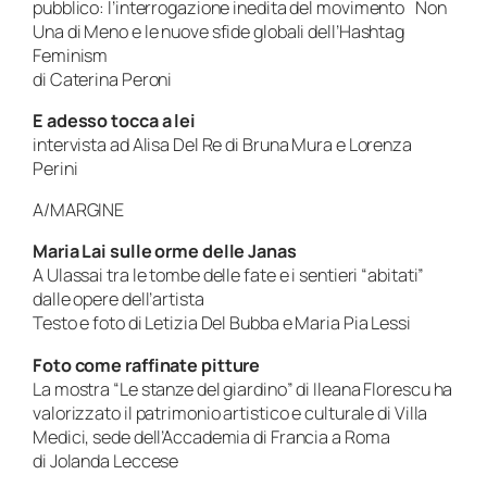
pubblico: l’interrogazione inedita del movimento Non
Una di Meno e le nuove sfide globali dell’Hashtag
Feminism
di Caterina Peroni
E adesso tocca a lei
intervista ad Alisa Del Re di Bruna Mura e Lorenza
Perini
A/MARGINE
Maria Lai sulle orme delle Janas
A Ulassai tra le tombe delle fate e i sentieri “abitati”
dalle opere dell’artista
Testo e foto di Letizia Del Bubba e Maria Pia Lessi
Foto come raffinate pitture
La mostra “Le stanze del giardino” di Ileana Florescu ha
valorizzato il patrimonio artistico e culturale di Villa
Medici, sede dell’Accademia di Francia a Roma
di Jolanda Leccese