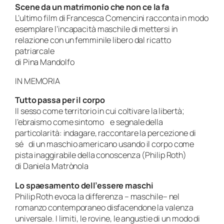
Scene da un matrimonio che non ce la fa
L’ultimo film di Francesca Comencini racconta in modo
esemplare l’incapacità maschile di mettersi in
relazione con un femminile libero dal ricatto
patriarcale
di Pina Mandolfo
IN MEMORIA
Tutto passa per il corpo
Il sesso come territorio in cui coltivare la libertà;
l’ebraismo come sintomo e segnale della
particolarità: indagare, raccontare la percezione di
sé di un maschio americano usando il corpo come
pista inaggirabile della conoscenza (Philip Roth)
di Daniela Matrònola
Lo spaesamento dell’essere maschi
Philip Roth evoca la differenza – maschile– nel
romanzo contemporaneo disfacendone la valenza
universale. I limiti, le rovine, le angustie di un modo di