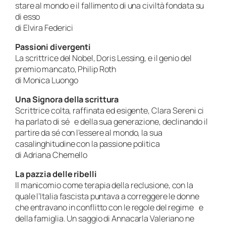
stare al mondo e il fallimento di una civiltà fondata su
di esso
di Elvira Federici
Passioni divergenti
La scrittrice del Nobel, Doris Lessing, e il genio del
premio mancato, Philip Roth
di Monica Luongo
Una Signora della scrittura
Scrittrice colta, raffinata ed esigente, Clara Sereni ci
ha parlato di sé e della sua generazione, declinando il
partire da sé con l’essere al mondo, la sua
casalinghitudine con la passione politica
di Adriana Chemello
La pazzia delle ribelli
Il manicomio come terapia della reclusione, con la
quale l’Italia fascista puntava a correggere le donne
che entravano in conflitto con le regole del regime e
della famiglia. Un saggio di Annacarla Valeriano ne