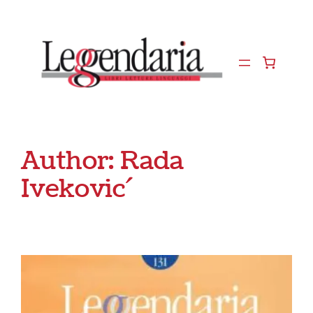
Vai
al
contenuto
Author:
Rada
Ivekovic´