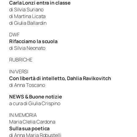
Carla Lonzi entra in classe
di
Silvia Suriano
di
Martina Licata
di
Giulia Ballardin
DWF
Rifacciamo la scuola
di
Silvia Neonato
RUBRICHE
IN/VERSI
Con libertà di intelletto, Dahlia Ravikovitch
di
Anna Toscano
NEWS & Buone notizie
a cura di
Giulia Crispino
IN MEMORIA
Maria Clelia Cardona
Sulla sua poetica
di
Anna Maria Robustelli