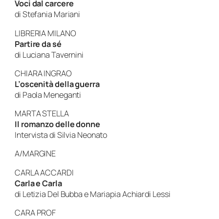
Voci dal carcere
di
Stefania Mariani
LIBRERIA MILANO
Partire da sé
di
Luciana Tavernini
CHIARA INGRAO
L’oscenità della guerra
di
Paola Meneganti
MARTA STELLA
Il romanzo delle donne
Intervista di
Silvia Neonato
A/MARGINE
CARLA ACCARDI
Carla e Carla
di
Letizia Del Bubba
e
Mariapia Achiardi Lessi
CARA PROF