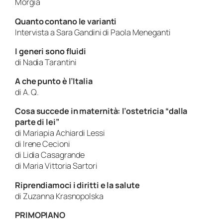
Morgia
Quanto contano le varianti
Intervista a
Sara Gandini
di
Paola Meneganti
I generi sono fluidi
di
Nadia Tarantini
A che punto è l’Italia
di
A. Q.
Cosa succede in maternità: l’ostetricia “dalla
parte di lei”
di
Mariapia Achiardi Lessi
di
Irene Cecioni
di
Lidia Casagrande
di
Maria Vittoria Sartori
Riprendiamoci i diritti e la salute
di
Zuzanna Krasnopolska
PRIMOPIANO