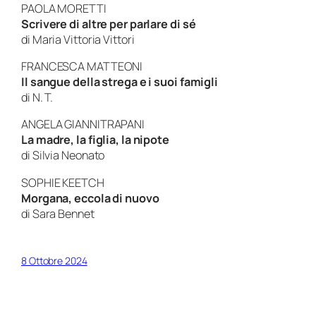
PAOLA MORETTI
Scrivere di altre per parlare di sé
di
Maria Vittoria Vittori
FRANCESCA MATTEONI
Il sangue della strega e i suoi famigli
di
N. T.
ANGELA GIANNITRAPANI
La madre, la figlia, la nipote
di
Silvia Neonato
SOPHIE KEETCH
Morgana, eccola di nuovo
di
Sara Bennet
8 Ottobre 2024