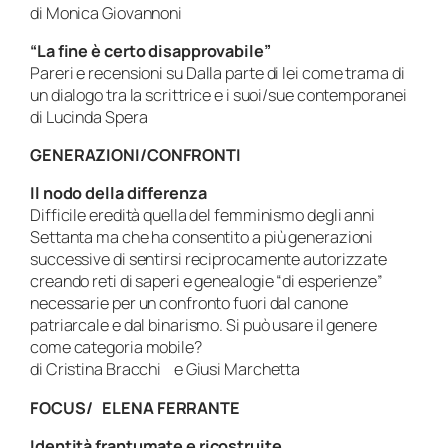
di Monica Giovannoni
“La fine è certo disapprovabile”
Pareri e recensioni su
Dalla parte di lei
come trama di
un dialogo tra la scrittrice e i suoi/sue contemporanei
di Lucinda Spera
GENERAZIONI/CONFRONTI
Il nodo della differenza
Difficile eredità quella del femminismo degli anni
Settanta ma che ha consentito a più generazioni
successive di sentirsi reciprocamente autorizzate
creando reti di saperi e genealogie “di esperienze”
necessarie per un confronto fuori dal canone
patriarcale e dal binarismo. Si può usare il genere
come categoria mobile?
di Cristina Bracchi e Giusi Marchetta
FOCUS/ ELENA FERRANTE
Identità frantumate e ricostruite