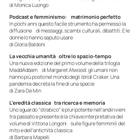
di Monica Luongo
Podcast e femminismo: matrimonio perfetto
In pochi anni questo facile strumento ha permesso la
diffusione di messaggi, scambi culturali, dibattiti. E le
donne lo hanno saputo usare
di Gloria Baldoni
La vecchia umanità oltre lo spazio-tempo
Una nuova edizione del primo volume della trilogia
MaddAddam di Margaret Atwood: gli umani non
hanno più posto nel mondo degli ibridi Craker. Una
pandemia decreta la fine di una specie
di Zara De Min
L’eredità classica tra ricerca e memoria
Uno sguardo “strabico” e pluripotente nell’andirivieni
tra passato e presente è la chiave interpretativa del
volume di Vittoria Longoni sulle figure femminili del
mito e dell’antichità classica
di Barbara Mapelli