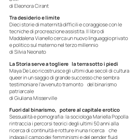
di Eleonora Cirant
Tra desiderio e limite
Dieci storie di maternità difficili e coraggiose con le
tecniche di procreazione assistita. Il libro di
Maddalena Vianello cerca un nuovo linguaggio privato
e politico sul materno nel terzo millennio
di Silvia Neonato
La Storia serve a togliere la terra sotto i piedi
Maya De Leo ricostruisce gli ultimi due secoli di cultura
queer in un saggio di grande successo che sembra
testimoniare l’avvenuto tramonto del binarismo
patriarcale
di Giuliana Misserville
Fuori dal binarismo, potere al capitale erotico
Sessualità e pornografia: la sociologa Mariella Popolla
rintraccia i percorsi teorici degli ultimi 50 anni alla
ricerca di continuità e rotture in una ricerca che
indaga il campo dei femminismi e del gender fluid