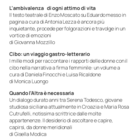
L’ambivalenza di ogni attimo di vita
Il testo teatrale di Enzo Moscato su Eduardo messo in
pagina a cura di Antonia Lezza è ancora più
inquietante, procede per folgorazioni e travolge in un
vortice di emozioni
di Giovanna Mozzillo
Cibo: un viaggio gastro-letterario
I mille modi per raccontare i rapporti delle donne con il
cibo nella narrativa a firma femminile: un volume a
cura di Daniela Finocchi e Luisa Ricaldone
di Monica Luongo
Quando l’Altra è necessaria
Un dialogo durato anni tra Serena Todesco, giovane
studiosa siciliana attualmente in Croazia e Maria Rosa
Cutrufelli, notissima scrittrice dalle molte
appartenenze. Il desiderio di ascoltare e capire,
capirsi, da donne meridionali
di Gisella Modica