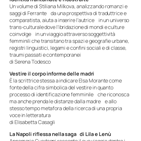
Un volume di Stiliana Milkova, analizzando romanzi e
saggi di Ferrante da una prospettiva di traduttrice e
comparatista, aiuta a inserire l’autrice in un universo
trans-culturale dove l’ibridazione di mondi e culture
coinvolge in un viaggio attraverso soggettività
femminili che transitano tra spazi e geografie urbane,
registri linguistici, legami e confini sociali e di classe,
traumi passati e contemporanei
di Serena Todesco
Vestire il corpo informe delle madri
È la scrittrice stessa a indicare Elsa Morante come
fonte della cifra simbolica del vestire in quanto
processo di identificazione femminile che riconosca
ma anche prenda le distanze dalla madre e allo
stesso tempo metafora della ricerca di una propria
voce in letteratura
di Elisabetta Casagli
La Napoli riflessa nella saga di Lila e Lenù