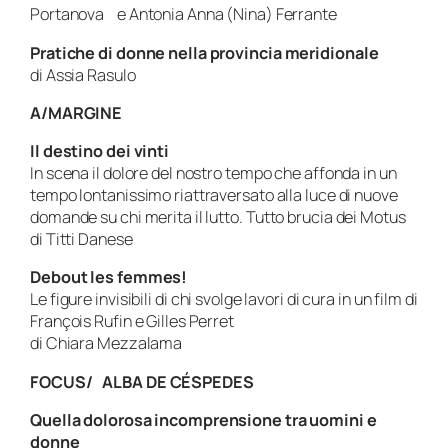
Portanova e Antonia Anna (Nina) Ferrante
Pratiche di donne nella provincia meridionale
di Assia Rasulo
A/MARGINE
Il destino dei vinti
In scena il dolore del nostro tempo che affonda in un
tempo lontanissimo riattraversato alla luce di nuove
domande su chi merita il lutto.
Tutto brucia
dei Motus
di Titti Danese
Debout les femmes!
Le figure invisibili di chi svolge lavori di cura in un film di
François Rufin e Gilles Perret
di Chiara Mezzalama
FOCUS/ ALBA DE CÉSPEDES
Quella dolorosa incomprensione tra uomini e
donne