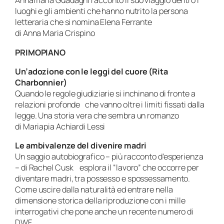
Annamaria Guadagni racconto il suo viaggio dentro i
luoghi e gli ambienti che hanno nutrito la persona
letteraria che si nomina Elena Ferrante
di Anna Maria Crispino
PRIMOPIANO
Un’adozione con le leggi del cuore (Rita
Charbonnier)
Quando le regole giudiziarie si inchinano di fronte a
relazioni profonde che vanno oltre i limiti fissati dalla
legge. Una storia vera che sembra un romanzo
di Mariapia Achiardi Lessi
Le ambivalenze del divenire madri
Un saggio autobiografico – più racconto d’esperienza
– di Rachel Cusk esplora il “lavoro” che occorre per
diventare madri, tra possesso e spossessamento.
Come uscire dalla naturalità ed entrare nella
dimensione storica della riproduzione con i mille
interrogativi che pone anche un recente numero di
DWF