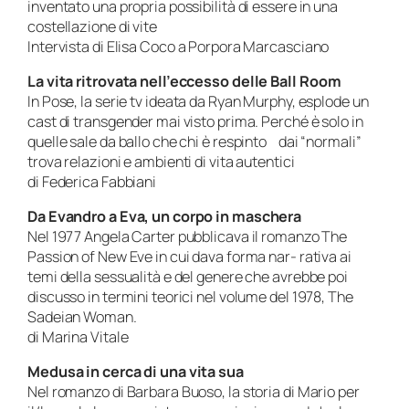
inventato una propria possibilità di essere in una
costellazione di vite
Intervista di Elisa Coco a Porpora Marcasciano
La vita ritrovata nell’eccesso delle
Ball Room
In Pose, la serie tv ideata da Ryan Murphy, esplode un
cast di transgender mai visto prima. Perché è solo in
quelle sale da ballo che chi è respinto dai “normali”
trova relazioni e ambienti di vita autentici
di Federica Fabbiani
Da Evandro a Eva, un corpo in maschera
Nel 1977 Angela Carter pubblicava il romanzo The
Passion of New Eve in cui dava forma nar- rativa ai
temi della sessualità e del genere che avrebbe poi
discusso in termini teorici nel volume del 1978, The
Sadeian Woman.
di Marina Vitale
Medusa in cerca di una vita sua
Nel romanzo di Barbara Buoso, la storia di Mario per