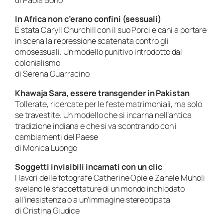
di Paola Bono
In Africa non c’erano confini (sessuali)
È stata Caryll Churchill con il suo Porci e cani a portare
in scena la repressione scatenata contro gli
omosessuali. Un modello punitivo introdotto dal
colonialismo
di Serena Guarracino
Khawaja Sara, essere transgender in Pakistan
Tollerate, ricercate per le feste matrimoniali, ma solo
se travestite. Un modello che si incarna nell’antica
tradizione indiana e che si va scontrando con i
cambiamenti del Paese
di Monica Luongo
Soggetti invisibili incarnati con un clic
I lavori delle fotografe Catherine Opie e Zahele Muholi
svelano le sfaccettature di un mondo inchiodato
all’inesistenza o a un’immagine stereotipata
di Cristina Giudice