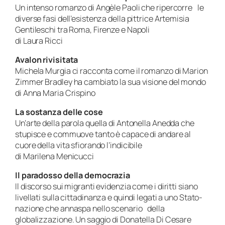
Un intenso romanzo di Angèle Paoli che ripercorre le
diverse fasi dell’esistenza della pittrice Artemisia
Gentileschi tra Roma, Firenze e Napoli
di Laura Ricci
Avalon rivisitata
Michela Murgia ci racconta come il romanzo di Marion
Zimmer Bradley ha cambiato la sua visione del mondo
di Anna Maria Crispino
La sostanza delle cose
Un’arte della parola quella di Antonella Anedda che
stupisce e commuove tanto è capace di andare al
cuore della vita sfiorando l’indicibile
di Marilena Menicucci
Il paradosso della democrazia
Il discorso sui migranti evidenzia come i diritti siano
livellati sulla cittadinanza e quindi legati a uno Stato-
nazione che annaspa nello scenario della
globalizzazione. Un saggio di Donatella Di Cesare