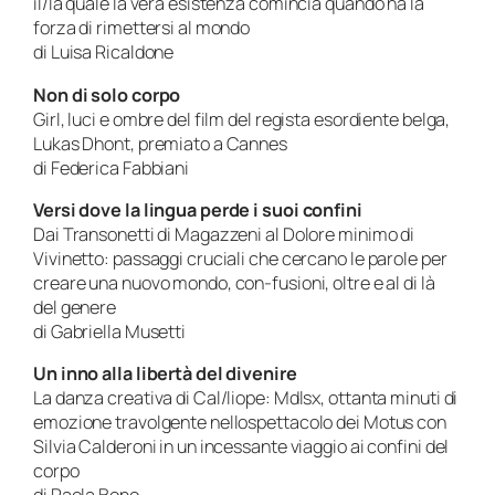
il/la quale la vera esistenza comincia quando ha la
forza di rimettersi al mondo
di Luisa Ricaldone
Non di solo corpo
Girl, luci e ombre del film del regista esordiente belga,
Lukas Dhont, premiato a Cannes
di Federica Fabbiani
Versi dove la lingua perde i suoi confini
Dai Transonetti di Magazzeni al Dolore minimo di
Vivinetto: passaggi cruciali che cercano le parole per
creare una nuovo mondo, con-fusioni, oltre e al di là
del genere
di Gabriella Musetti
Un inno alla libertà del divenire
La danza creativa di Cal/liope: Mdlsx, ottanta minuti di
emozione travolgente nellospettacolo dei Motus con
Silvia Calderoni in un incessante viaggio ai confini del
corpo