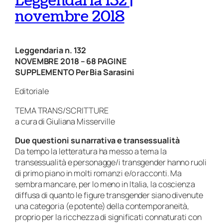
Leggendaria 132 |
novembre 2018
Leggendaria n. 132
NOVEMBRE 2018 – 68 PAGINE
SUPPLEMENTO Per Bia Sarasini
Editoriale
TEMA TRANS/SCRITTURE
a cura di Giuliana Misserville
Due questioni su narrativa e transessualità
Da tempo la letteratura ha messo a tema la
transessualità e personagge/i transgender hanno ruoli
di primo piano in molti romanzi e/o racconti. Ma
sembra mancare, per lo meno in Italia, la coscienza
diffusa
di quanto le figure transgender siano divenute
una categoria (e potente) della contemporaneità,
proprio per la ricchezza di significati connaturati con