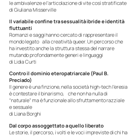
le ambivalenze e l’articolazione di vite così stratificate
di Giuliana Misserville
Il variabile confine tra sessualità ibride e identità
fluttuanti
Romanzi e saggi hanno cercato di rappresentare il
mondo legato alla creatività queer. Un percorso che
ha investito anche la struttura stessa del narrare
mutando profondamente generi e linguaggi
di Lidia Curti
Contro il dominio eteropatriarcale (Paul B.
Preciado)
Il genere è una finzione, nella società high-tech l’eresia
è contestare il binarismo, che non ha nulla di
“naturale” ma è funzionale allo sfruttamento razziale
e sessuale
di Liana Borghi
Dal corpo assoggettato a quello liberato
Le storie, il percorso, i volti e le voci impreviste di chi ha