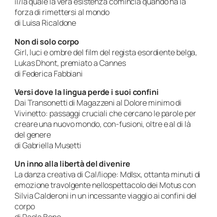
il/la quale la vera esistenza comincia quando ha la
forza di rimettersi al mondo
di Luisa Ricaldone
Non di solo corpo
Girl, luci e ombre del film del regista esordiente belga,
Lukas Dhont, premiato a Cannes
di Federica Fabbiani
Versi dove la lingua perde i suoi confini
Dai Transonetti di Magazzeni al Dolore minimo di
Vivinetto: passaggi cruciali che cercano le parole per
creare una nuovo mondo, con-fusioni, oltre e al di là
del genere
di Gabriella Musetti
Un inno alla libertà del divenire
La danza creativa di Cal/liope: Mdlsx, ottanta minuti di
emozione travolgente nellospettacolo dei Motus con
Silvia Calderoni in un incessante viaggio ai confini del
corpo