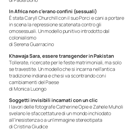
di Paola Bono
In Africa non c’erano confini (sessuali)
È stata Caryll Churchill con il suo Porci e cani a portare
in scena la repressione scatenata contro gli
omosessuali. Un modello punitivo introdotto dal
colonialismo
di Serena Guarracino
Khawaja Sara, essere transgender in Pakistan
Tollerate, ricercate per le feste matrimoniali, ma solo
se travestite. Un modello che si incarna nell’antica
tradizione indiana e che si va scontrando con i
cambiamenti del Paese
di Monica Luongo
Soggetti invisibili incarnati con un clic
I lavori delle fotografe Catherine Opie e Zahele Muholi
svelano le sfaccettature di un mondo inchiodato
all’inesistenza o a un’immagine stereotipata
di Cristina Giudice