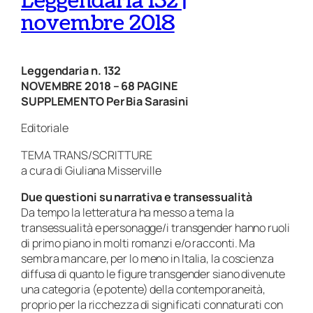
Leggendaria 132 |
novembre 2018
Leggendaria n. 132
NOVEMBRE 2018 – 68 PAGINE
SUPPLEMENTO Per Bia Sarasini
Editoriale
TEMA TRANS/SCRITTURE
a cura di Giuliana Misserville
Due questioni su narrativa e transessualità
Da tempo la letteratura ha messo a tema la
transessualità e personagge/i transgender hanno ruoli
di primo piano in molti romanzi e/o racconti. Ma
sembra mancare, per lo meno in Italia, la coscienza
diffusa
di quanto le figure transgender siano divenute
una categoria (e potente) della contemporaneità,
proprio per la ricchezza di significati connaturati con