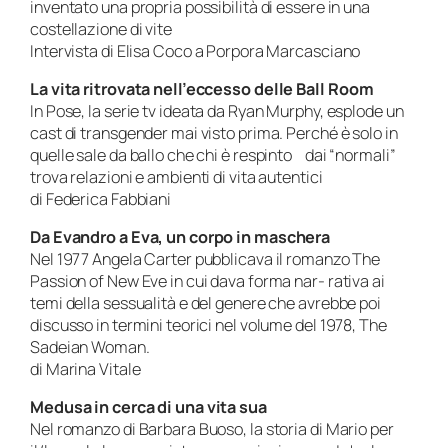
inventato una propria possibilità di essere in una
costellazione di vite
Intervista di Elisa Coco a Porpora Marcasciano
La vita ritrovata nell’eccesso delle
Ball Room
In Pose, la serie tv ideata da Ryan Murphy, esplode un
cast di transgender mai visto prima. Perché è solo in
quelle sale da ballo che chi è respinto dai “normali”
trova relazioni e ambienti di vita autentici
di Federica Fabbiani
Da Evandro a Eva, un corpo in maschera
Nel 1977 Angela Carter pubblicava il romanzo The
Passion of New Eve in cui dava forma nar- rativa ai
temi della sessualità e del genere che avrebbe poi
discusso in termini teorici nel volume del 1978, The
Sadeian Woman.
di Marina Vitale
Medusa in cerca di una vita sua
Nel romanzo di Barbara Buoso, la storia di Mario per