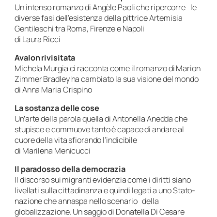
Un intenso romanzo di Angèle Paoli che ripercorre le
diverse fasi dell’esistenza della pittrice Artemisia
Gentileschi tra Roma, Firenze e Napoli
di Laura Ricci
Avalon rivisitata
Michela Murgia ci racconta come il romanzo di Marion
Zimmer Bradley ha cambiato la sua visione del mondo
di Anna Maria Crispino
La sostanza delle cose
Un’arte della parola quella di Antonella Anedda che
stupisce e commuove tanto è capace di andare al
cuore della vita sfiorando l’indicibile
di Marilena Menicucci
Il paradosso della democrazia
Il discorso sui migranti evidenzia come i diritti siano
livellati sulla cittadinanza e quindi legati a uno Stato-
nazione che annaspa nello scenario della
globalizzazione. Un saggio di Donatella Di Cesare