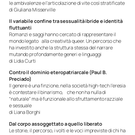
le ambivalenze e l’articolazione di vite così stratificate
di Giuliana Misserville
Il variabile confine tra sessualità ibride e identità
fluttuanti
Romanzi e saggi hanno cercato di rappresentare il
mondo legato alla creatività queer. Un percorso che
ha investito anche la struttura stessa del narrare
mutando profondamente generi e linguaggi
di Lidia Curti
Contro il dominio eteropatriarcale (Paul B.
Preciado)
Il genere è una finzione, nella società high-tech l’eresia
è contestare il binarismo, che non ha nulla di
“naturale” ma è funzionale allo sfruttamento razziale
e sessuale
di Liana Borghi
Dal corpo assoggettato a quello liberato
Le storie, il percorso, i volti e le voci impreviste di chi ha